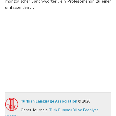
mongolischer Sprich-wörter", ein Prolegomenon zu einer
umfassenden …
Manuscript Submission
ISSN: 0564-5050 · e-ISSN: 2651-5113
Turkish Language Association
© 2026
Other Journals:
Türk Dünyası Dil ve Edebiyat