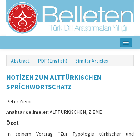
Home
Abstract
PDF (English)
Similar Articles
About
NOTİZEN ZUM ALTTÜRKISCHEN
Aim & Scope
SPRİCHWORTSCHATZ
Editorial Board
Peter Zieme
Author Guidelines
Anahtar Kelimeler:
ALTTÜRKİSCHEN, ZİEME
Özet
Ethical Principles
In seinem Vortrag "Zur Typologie türkischer und
Contact Us