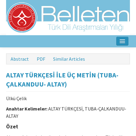
Home
Abstract
PDF
Similar Articles
About
ALTAY TÜRKÇESİ İLE ÜÇ METİN (TUBA-
Aim & Scope
ÇALKANDUU- ALTAY)
Editorial Board
Ülkü Çelik
Author Guidelines
Anahtar Kelimeler:
ALTAY TÜRKÇESİ, TUBA-ÇALKANDUU-
ALTAY
Ethical Principles
Özet
Contact Us