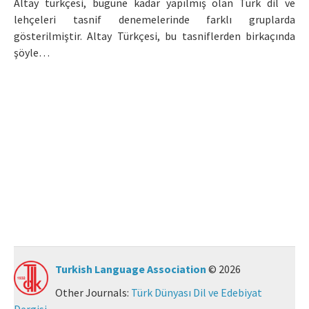
Altay türkçesi, bugüne kadar yapılmış olan Türk dil ve
lehçeleri tasnif denemelerinde farklı gruplarda
Manuscript Submission
gösterilmiştir. Altay Türkçesi, bu tasniflerden birkaçında
şöyle…
ISSN: 0564-5050 · e-ISSN: 2651-5113
Turkish Language Association
© 2026
Other Journals:
Türk Dünyası Dil ve Edebiyat