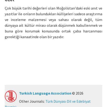
Manuscript Submission
Çok büyük tarihi değerleri olan Moğolistan'daki eski anıt ve
yazıtlar ile onların bulundukları külliyeleri sadece araştırma
ve inceleme malzemesi veya sahası olarak değil, tüm
ISSN: 0564-5050 · e-ISSN: 2651-5113
dünyaya ait kültür mirası olarak düşünmek kabullenmek ve
buna göre korumak konusunda ortak çaba harcanması
gerektiği kanaatinde olan bir yazıdır.
Turkish Language Association
© 2026
Other Journals:
Türk Dünyası Dil ve Edebiyat