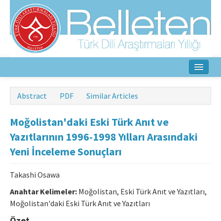
Home
Abstract
PDF
Similar Articles
About
Moğolistan'daki Eski Türk Anıt ve
Aim & Scope
Yazıtlarının 1996-1998 Yılları Arasındaki
Yeni İnceleme Sonuçları
Editorial Board
Author Guidelines
Takashi Osawa
Anahtar Kelimeler:
Moğolistan, Eski Türk Anıt ve Yazıtları,
Ethical Principles
Moğolistan'daki Eski Türk Anıt ve Yazıtları
Contact Us
Özet