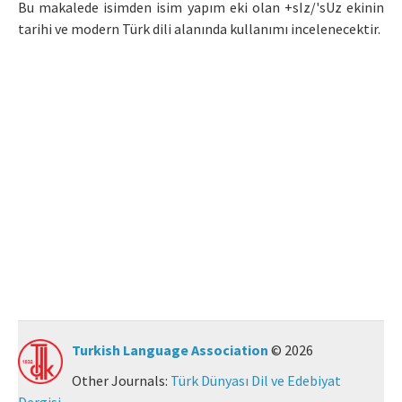
Bu makalede isimden isim yapım eki olan +sIz/'sUz ekinin
Manuscript Submission
tarihi ve modern Türk dili alanında kullanımı incelenecektir.
ISSN: 0564-5050 · e-ISSN: 2651-5113
Turkish Language Association
© 2026
Other Journals:
Türk Dünyası Dil ve Edebiyat