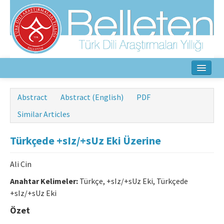
Home
Abstract
Abstract (English)
PDF
About
Similar Articles
Aim & Scope
Türkçede +sIz/+sUz Eki Üzerine
Editorial Board
Ali Cin
Author Guidelines
Anahtar Kelimeler:
Türkçe, +sIz/+sUz Eki, Türkçede
+sIz/+sUz Eki
Ethical Principles
Özet
Contact Us