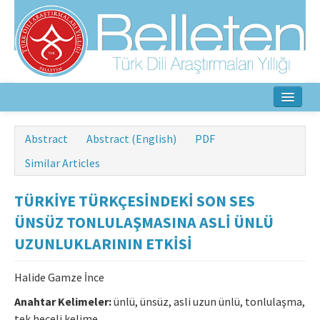
Home
Abstract
Abstract (English)
PDF
About
Similar Articles
Aim & Scope
TÜRKİYE TÜRKÇESİNDEKİ SON SES
Editorial Board
ÜNSÜZ TONLULAŞMASINA ASLİ ÜNLÜ
UZUNLUKLARININ ETKİSİ
Author Guidelines
Halide Gamze İnce
Ethical Principles
Anahtar Kelimeler:
ünlü, ünsüz, asli uzun ünlü, tonlulaşma,
Contact Us
tek heceli kelime