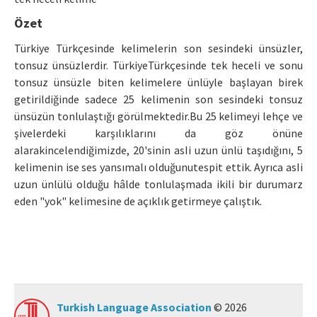
Özet
Manuscript Submission
Türkiye Türkçesinde kelimelerin son sesindeki ünsüzler,
ISSN: 0564-5050 · e-ISSN: 2651-5113
tonsuz ünsüzlerdir. TürkiyeTürkçesinde tek heceli ve sonu
tonsuz ünsüzle biten kelimelere ünlüyle başlayan birek
getirildiğinde sadece 25 kelimenin son sesindeki tonsuz
ünsüzün tonlulaştığı görülmektedir.Bu 25 kelimeyi lehçe ve
şivelerdeki karşılıklarını da göz önüne
alarakincelendiğimizde, 20'sinin asIi uzun ünlü taşıdığını, 5
kelimenin ise ses yansımalı olduğunutespit ettik. Ayrıca asIi
uzun ünlülü olduğu hâlde tonlulaşmada ikili bir durumarz
eden "yok" kelimesine de açıklık getirmeye çalıştık.
Turkish Language Association
© 2026