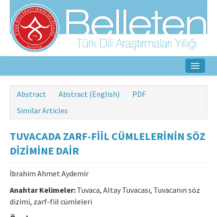
Home
Abstract
Abstract (English)
PDF
About
Similar Articles
Aim & Scope
TUVACADA ZARF-FİİL CÜMLELERİNİN SÖZ
Editorial Board
DİZİMİNE DAİR
Author Guidelines
İbrahim Ahmet Aydemir
Ethical Principles
Anahtar Kelimeler:
Tuvaca, Altay Tuvacası, Tuvacanın söz
dizimi, zarf-fiil cümleleri
Contact Us