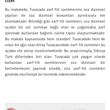
Özet
Manuscript Submission
Bu makalede, Tuvacada zarf-fiil cümlelerinin söz dizimsel
yapıları ile söz dizimsel konumları ayrıntısıyla ele
alınmaktadır. Bilindiği gibi zarf-fiil cümleleri, söz dizimsel
ISSN: 0564-5050 · e-ISSN: 2651-5113
açıdan bir üst cümleye bağlı olan ve çoğunlukla zarf
işlevinde kullanılan bağımlı cümle tipini oluşturmaktadır.
Bu makale kapsamında hem standart Tuvacadaki hem de
onun bir ağzı olan Altay Tuvacasındaki zarf-fiil cümleleri bu
açıdan ele alınıp incelenmektedir. Bu araştırmayla, Sibirya
Türk dillerinden biri olan Tuvacada çok yaygın olarak
kullanılan zarf-fiil cümlelerinin söz dizimsel bir
betimlemesini yapmak istedik, zira zarf-fiil cümleleri
genelde morfolojik bir temelde irdelenmektedir