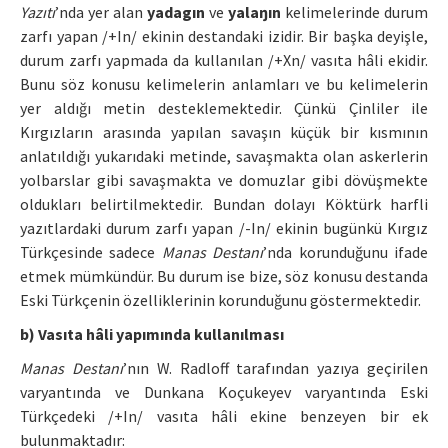
Yazıtı
’nda yer alan
yadagın
ve
yalaŋın
kelimelerinde durum
zarfı yapan /+In/ ekinin destandaki izidir. Bir başka deyişle,
durum zarfı yapmada da kullanılan /+Xn/ vasıta hâli ekidir.
Bunu söz konusu kelimelerin anlamları ve bu kelimelerin
yer aldığı metin desteklemektedir. Çünkü Çinliler ile
Kırgızların arasında yapılan savaşın küçük bir kısmının
anlatıldığı yukarıdaki metinde, savaşmakta olan askerlerin
yolbarslar gibi savaşmakta ve domuzlar gibi dövüşmekte
oldukları belirtilmektedir. Bundan dolayı Köktürk harfli
yazıtlardaki durum zarfı yapan /-In/ ekinin bugünkü Kırgız
Türkçesinde sadece
Manas Destanı
’nda korunduğunu ifade
etmek mümkündür. Bu durum ise bize, söz konusu destanda
Eski Türkçenin özelliklerinin korunduğunu göstermektedir.
b) Vasıta hâli yapımında kullanılması
Manas Destanı
’nın W. Radloff tarafından yazıya geçirilen
varyantında ve Dunkana Koçukeyev varyantında Eski
Türkçedeki /+In/ vasıta hâli ekine benzeyen bir ek
bulunmaktadır: