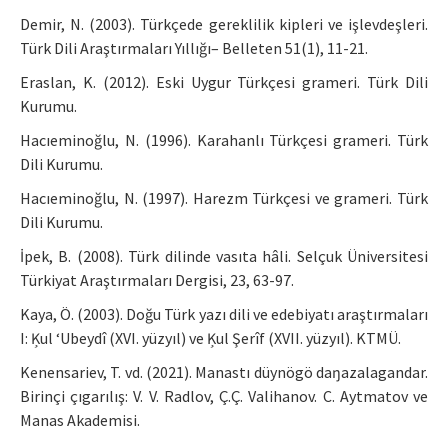
Demir, N. (2003). Türkçede gereklilik kipleri ve işlevdeşleri.
Türk Dili Araştırmaları Yıllığı– Belleten 51(1), 11-21.
Eraslan, K. (2012). Eski Uygur Türkçesi grameri. Türk Dili
Kurumu.
Hacıeminoğlu, N. (1996). Karahanlı Türkçesi grameri. Türk
Dili Kurumu.
Hacıeminoğlu, N. (1997). Harezm Türkçesi ve grameri. Türk
Dili Kurumu.
İpek, B. (2008). Türk dilinde vasıta hâli. Selçuk Üniversitesi
Türkiyat Araştırmaları Dergisi, 23, 63-97.
Kaya, Ö. (2003). Doğu Türk yazı dili ve edebiyatı araştırmaları
I: Ķul ‘Ubeydî (XVI. yüzyıl) ve Ķul Şerîf (XVII. yüzyıl). KTMÜ.
Kenensariev, T. vd. (2021). Manastı düynögö daŋazalagandar.
Birinçi çıgarılış: V. V. Radlov, Ç.Ç. Valihanov. C. Aytmatov ve
Manas Akademisi.