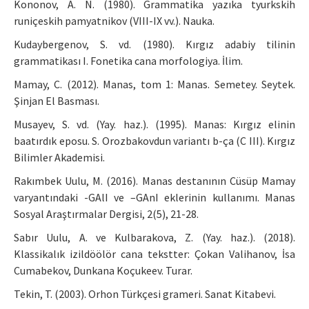
Kononov, A. N. (1980). Grammatika yazıka tyurkskih
runiçeskih pamyatnikov (VIII-IX vv.). Nauka.
Kudaybergenov, S. vd. (1980). Kırgız adabiy tilinin
grammatikası I. Fonetika cana morfologiya. İlim.
Mamay, C. (2012). Manas, tom 1: Manas. Semetey. Seytek.
Şinjan El Basması.
Musayev, S. vd. (Yay. haz.). (1995). Manas: Kırgız elinin
baatırdık eposu. S. Orozbakovdun variantı b-ça (C III). Kırgız
Bilimler Akademisi.
Rakımbek Uulu, M. (2016). Manas destanının Cüsüp Mamay
varyantındaki -GAlI ve –GAnI eklerinin kullanımı. Manas
Sosyal Araştırmalar Dergisi, 2(5), 21-28.
Sabır Uulu, A. ve Kulbarakova, Z. (Yay. haz.). (2018).
Klassikalık izildöölör cana tekstter: Çokan Valihanov, İsa
Cumabekov, Dunkana Koçukeev. Turar.
Tekin, T. (2003). Orhon Türkçesi grameri. Sanat Kitabevi.