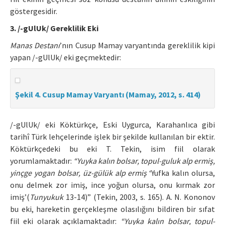
göstergesidir.
3. /-gUlUk/ Gereklilik Eki
Manas Destanı
’nın Cusup Mamay varyantında gereklilik kipi
yapan /-gUlUk/ eki geçmektedir:
Şekil 4. Cusup Mamay Varyantı (Mamay, 2012, s. 414)
/-gUlUk/ eki Köktürkçe, Eski Uygurca, Karahanlıca gibi
tarihî Türk lehçelerinde işlek bir şekilde kullanılan bir ektir.
Köktürkçedeki bu eki T. Tekin, isim fiil olarak
yorumlamaktadır:
“Yuyka kalın bolsar, topul-guluk alp ermiş,
yinçge yogan bolsar, üz-gülük alp ermiş
‘Yufka kalın olursa,
onu delmek zor imiş, ince yoğun olursa, onu kırmak zor
imiş’(
Tunyukuk
13-14)” (Tekin, 2003, s. 165). A. N. Kononov
bu eki, hareketin gerçekleşme olasılığını bildiren bir sıfat
fiil eki olarak açıklamaktadır:
“Yuyka kalın bolsar, topul-