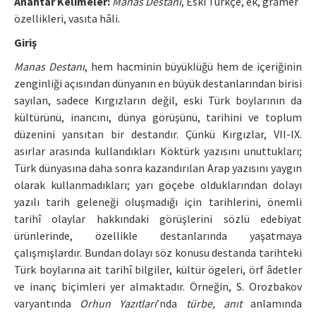
Anahtar Kelimeler:
Manas Destanı
, Eski Türkçe, ek, gramer
özellikleri, vasıta hâli.
Manuscript Submission
Giriş
ISSN: 0564-5050 · e-ISSN: 2651-5113
Manas Destanı
, hem hacminin büyüklüğü hem de içeriğinin
zenginliği açısından dünyanın en büyük destanlarından birisi
sayılan, sadece Kırgızların değil, eski Türk boylarının da
kültürünü, inancını, dünya görüşünü, tarihini ve toplum
düzenini yansıtan bir destandır. Çünkü Kırgızlar, VII-IX.
asırlar arasında kullandıkları Köktürk yazısını unuttukları;
Türk dünyasına daha sonra kazandırılan Arap yazısını yaygın
olarak kullanmadıkları; yarı göçebe olduklarından dolayı
yazılı tarih geleneği oluşmadığı için tarihlerini, önemli
tarihî olaylar hakkındaki görüşlerini sözlü edebiyat
ürünlerinde, özellikle destanlarında yaşatmaya
çalışmışlardır. Bundan dolayı söz konusu destanda tarihteki
Türk boylarına ait tarihî bilgiler, kültür ögeleri, örf âdetler
ve inanç biçimleri yer almaktadır. Örneğin, S. Orozbakov
varyantında
Orhun Yazıtları
’nda
türbe, anıt
anlamında