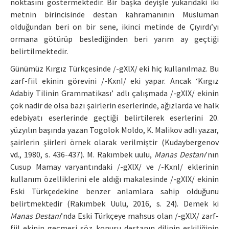
noktasını göstermektedir. Bir başka deyişle yukarıdaki iki
metnin birincisinde destan kahramanının Müslüman
olduğundan beri on bir sene, ikinci metinde de Çıyırdı’yı
ormana götürüp beslediğinden beri yarım ay geçtiği
belirtilmektedir.
Günümüz Kırgız Türkçesinde /-gXlX/ eki hiç kullanılmaz. Bu
zarf-fiil ekinin görevini /-KxnI/ eki yapar. Ancak ‘Kırgız
Adabiy Tilinin Grammatikası’ adlı çalışmada /-gXlX/ ekinin
çok nadir de olsa bazı şairlerin eserlerinde, ağızlarda ve halk
edebiyatı eserlerinde geçtiği belirtilerek eserlerini 20.
yüzyılın başında yazan Togolok Moldo, K. Malikov adlı yazar,
şairlerin şiirleri örnek olarak verilmiştir (Kudaybergenov
vd., 1980, s. 436-437). M. Rakımbek uulu,
Manas Destanı
’nın
Cusup Mamay varyantındaki /-gXlX/ ve /-KxnI/ eklerinin
kullanım özelliklerini ele aldığı makalesinde /-gXlX/ ekinin
Eski Türkçedekine benzer anlamlara sahip olduğunu
belirtmektedir (Rakımbek Uulu, 2016, s. 24). Demek ki
Manas Destanı
’nda Eski Türkçeye mahsus olan /-gXlX/ zarf-
fiil ekinin geçmesi söz konusu destanın dilinin eskiliğinin