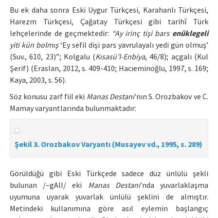
Bu ek daha sonra Eski Uygur Türkçesi, Karahanlı Türkçesi,
Harezm Türkçesi, Çağatay Türkçesi gibi tarihî Türk
lehçelerinde de geçmektedir:
“Ay irinç tişi bars
enüklegeli
yiti kün bolmış
‘Ey sefil dişi pars yavrulayalı yedi gün olmuş’
(Suv., 610, 23)”; Kolgalu (
Kısasü’l-Enbiya
, 46/8); açgalı (Kul
Şerif) (Eraslan, 2012, s. 409-410; Hacıeminoğlu, 1997, s. 169;
Kaya, 2003, s. 56).
Söz konusu zarf fiil eki
Manas Destanı
’nın S. Orozbakov ve C.
Mamay varyantlarında bulunmaktadır:
Şekil 3. Orozbakov Varyantı (Musayev vd., 1995, s. 289)
Görüldüğü gibi Eski Türkçede sadece düz ünlülü şekli
bulunan /–gAlI/ eki
Manas Destanı
’nda yuvarlaklaşma
uyumuna uyarak yuvarlak ünlülü şeklini de almıştır.
Metindeki kullanımına göre asıl eylemin başlangıç