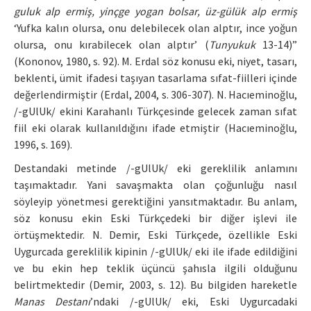
guluk alp ermiş, yinçge yogan bolsar, üz-gülük alp ermiş
‘Yufka kalın olursa, onu delebilecek olan alptır, ince yoğun
olursa, onu kırabilecek olan alptır’ (
Tunyukuk
13-14)”
(Kononov, 1980, s. 92). M. Erdal söz konusu eki, niyet, tasarı,
beklenti, ümit ifadesi taşıyan tasarlama sıfat-fiilleri içinde
değerlendirmiştir (Erdal, 2004, s. 306-307). N. Hacıeminoğlu,
/-gUlUk/ ekini Karahanlı Türkçesinde gelecek zaman sıfat
fiil eki olarak kullanıldığını ifade etmiştir (Hacıeminoğlu,
1996, s. 169).
Destandaki metinde /-gUlUk/ eki gereklilik anlamını
taşımaktadır. Yani savaşmakta olan çoğunluğu nasıl
söyleyip yönetmesi gerektiğini yansıtmaktadır. Bu anlam,
söz konusu ekin Eski Türkçedeki bir diğer işlevi ile
örtüşmektedir. N. Demir, Eski Türkçede, özellikle Eski
Uygurcada gereklilik kipinin /-gUlUk/ eki ile ifade edildiğini
ve bu ekin hep teklik üçüncü şahısla ilgili olduğunu
belirtmektedir (Demir, 2003, s. 12). Bu bilgiden hareketle
Manas Destanı
’ndaki /-gUlUk/ eki, Eski Uygurcadaki