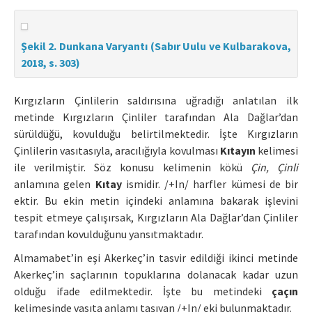
Şekil 2. Dunkana Varyantı (Sabır Uulu ve Kulbarakova,
2018, s. 303)
Kırgızların Çinlilerin saldırısına uğradığı anlatılan ilk
metinde Kırgızların Çinliler tarafından Ala Dağlar’dan
sürüldüğü, kovulduğu belirtilmektedir. İşte Kırgızların
Çinlilerin vasıtasıyla, aracılığıyla kovulması
Kıtayın
kelimesi
ile verilmiştir. Söz konusu kelimenin kökü
Çin, Çinli
anlamına gelen
Kıtay
ismidir. /+In/ harfler kümesi de bir
ektir. Bu ekin metin içindeki anlamına bakarak işlevini
tespit etmeye çalışırsak, Kırgızların Ala Dağlar’dan Çinliler
tarafından kovulduğunu yansıtmaktadır.
Almamabet’in eşi Akerkeç’in tasvir edildiği ikinci metinde
Akerkeç’in saçlarının topuklarına dolanacak kadar uzun
olduğu ifade edilmektedir. İşte bu metindeki
çaçın
kelimesinde vasıta anlamı taşıyan /+In/ eki bulunmaktadır.