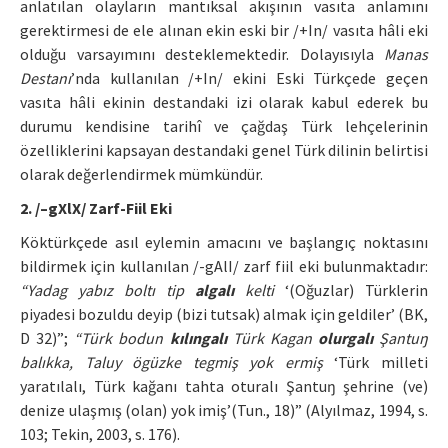
anlatılan olayların mantıksal akışının vasıta anlamını
gerektirmesi de ele alınan ekin eski bir /+In/ vasıta hâli eki
olduğu varsayımını desteklemektedir. Dolayısıyla
Manas
Destanı
’nda kullanılan /+In/ ekini Eski Türkçede geçen
vasıta hâli ekinin destandaki izi olarak kabul ederek bu
durumu kendisine tarihî ve çağdaş Türk lehçelerinin
özelliklerini kapsayan destandaki genel Türk dilinin belirtisi
olarak değerlendirmek mümkündür.
2. /–gXlX/ Zarf-Fiil Eki
Köktürkçede asıl eylemin amacını ve başlangıç noktasını
bildirmek için kullanılan /-gAlI/ zarf fiil eki bulunmaktadır:
“Yadag yabız boltı tip
algalı
kelti
‘(Oğuzlar) Türklerin
piyadesi bozuldu deyip (bizi tutsak) almak için geldiler’ (BK,
D 32)”;
“Türk bodun
kılıngalı
Türk Kagan
olurgalı
Şantuŋ
balıkka, Taluy ögüzke tegmiş yok ermiş
‘Türk milleti
yaratılalı, Türk kağanı tahta oturalı Şantuŋ şehrine (ve)
denize ulaşmış (olan) yok imiş’(Tun., 18)” (Alyılmaz, 1994, s.
103; Tekin, 2003, s. 176).