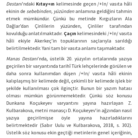
Destanı
’ndaki
Kıtay+ın
kelimesinde geçen /+In/ vasıta hâli
ekinin de
sebebinden, yüzünden
anlamına geldiğini tahmin
etmek mümkündür. Çünkü bu metinde Kırgızların Ala
Dağlar’dan Çinlilerin yüzünden, Çinliler tarafından
kovulduğu anlatılmaktadır.
Çaçın
kelimesindeki /+In/ vasıta
hâli ekiyle Akerkeç’in topuklarının saçlarıyla sarıldığı
belirtilmektedir. Yani tam bir vasıta anlamı taşımaktadır.
Manas Destanı
’nda, üstelik 20. yüzyılın ortalarında yazıya
geçirilen bir varyantında tarihî Türk lehçelerinde görülen ve
daha sonra kullanımdan düşen /+In/ vasıta hâli ekinin
kalıplaşmış bir kelimede değil, çekimli bir kelimede işlek bir
şekilde kullanılması çok ilginçtir. Bunun bir yazım hatası
olması mümkün görünmemektedir. Çünkü söz konusu
Dunkana Koçukeyev varyantını yayına hazırlayan Z.
Kulbarakova, metni manasçı D. Koçukeyev’in ağzından nasıl
yazıya geçirilmişse öyle yayına hazırladıklarını
belirtmektedir (Sabır Uulu ve Kulbarakova, 2018, s. 302).
Üstelik söz konusu ekin geçtiği metinlerin genel içeriğinin,