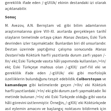
gereklilik ifade eden /-gUlUk/ ekinin destandaki izi olarak
açıklanabilir.
Sonuç
M. Avezov, A.N. Bernştam vd. gibi bilim adamlarının
araştırmalarına göre VIII-XI. asırlarda gerçekleşen tarihî
olayların temelinde ortaya çıkan
Manas Destanı
, Eski Türk
devrinden izler taşımaktadır. Bunlardan biri dil unsurlarıdır.
Destan üzerinde yaptığımız çalışma sonucunda
Manas
Destanı
’nda Köktürk harfli yazıtlarda durum zarfı yapan /-
Xn/ eki; Eski Türkçede vasıta hâli yapımında kullanılan /+In/
eki; Eski Türkçeye mahsus olan /-gXlX/ zarf-fiil eki ve
gereklilik ifade eden /-gUlUk/ eki gibi morfolojik
özelliklerin bulunduğunu tespit edebildik.
Colborstoyun
ve
kamandayın
gibi kelimelerde geçen /+Xn/ eki Köktürk
harfli yazıtlardaki /+In/ eki gibi durum zarfı yapmaktadır. İki
metinde bulunan /+In/ eki Eski Türkçede olduğu gibi vasıta
hâli görevini üstlenmiştir. Örneğin, /-gXlX/ eki Köktürkçede
asıl eylemin amacını ve başlangıç noktasını bildirmek için