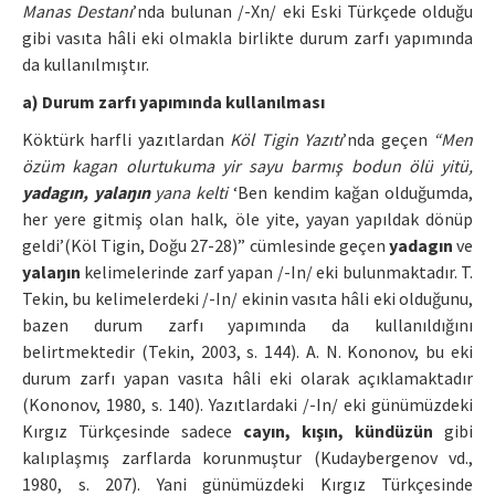
Manas Destanı
’nda bulunan /-Xn/ eki Eski Türkçede olduğu
gibi vasıta hâli eki olmakla birlikte durum zarfı yapımında
da kullanılmıştır.
a) Durum zarfı yapımında kullanılması
Köktürk harfli yazıtlardan
Köl Tigin Yazıtı
’nda geçen
“Men
özüm kagan olurtukuma yir sayu barmış bodun ölü yitü,
yadagın, yalaŋın
yana kelti
‘Ben kendim kağan olduğumda,
her yere gitmiş olan halk, öle yite, yayan yapıldak dönüp
geldi’(Köl Tigin, Doğu 27-28)” cümlesinde geçen
yadagın
ve
yalaŋın
kelimelerinde zarf yapan /-In/ eki bulunmaktadır. T.
Tekin, bu kelimelerdeki /-In/ ekinin vasıta hâli eki olduğunu,
bazen durum zarfı yapımında da kullanıldığını
belirtmektedir (Tekin, 2003, s. 144). A. N. Kononov, bu eki
durum zarfı yapan vasıta hâli eki olarak açıklamaktadır
(Kononov, 1980, s. 140). Yazıtlardaki /-In/ eki günümüzdeki
Kırgız Türkçesinde sadece
cayın, kışın, kündüzün
gibi
kalıplaşmış zarflarda korunmuştur (Kudaybergenov vd.,
1980, s. 207). Yani günümüzdeki Kırgız Türkçesinde