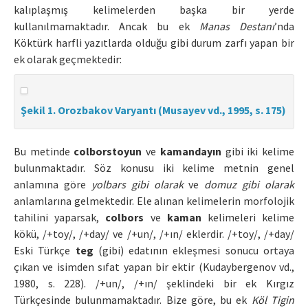
kalıplaşmış kelimelerden başka bir yerde
kullanılmamaktadır. Ancak bu ek
Manas Destanı
’nda
Köktürk harfli yazıtlarda olduğu gibi durum zarfı yapan bir
ek olarak geçmektedir:
Şekil 1. Orozbakov Varyantı (Musayev vd., 1995, s. 175)
Bu metinde
colborstoyun
ve
kamandayın
gibi iki kelime
bulunmaktadır. Söz konusu iki kelime metnin genel
anlamına göre
yolbars gibi olarak
ve
domuz gibi olarak
anlamlarına gelmektedir. Ele alınan kelimelerin morfolojik
tahilini yaparsak,
colbors
ve
kaman
kelimeleri kelime
kökü, /+toy/, /+day/ ve /+un/, /+ın/ eklerdir. /+toy/, /+day/
Eski Türkçe
teg
(gibi) edatının ekleşmesi sonucu ortaya
çıkan ve isimden sıfat yapan bir ektir (Kudaybergenov vd.,
1980, s. 228). /+un/, /+ın/ şeklindeki bir ek Kırgız
Türkçesinde bulunmamaktadır. Bize göre, bu ek
Köl Tigin