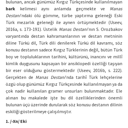
bulunan, ancak günümüz Kırgız Türkçesinde kullanılmayan
bark
kelimesi aynı anlamda geçmekte ve
Manas
Destanı
’ndaki ölü gömme, türbe yaptırma geleneği Eski
Türk mezarlık geleneği ile aynen örtüşmektedir (Useev,
2016a, s. 173-191). Üstelik
Manas Destanı
’nın S. Orozbakov
varyantında destan kahramanlarının ve destan metninin
diline Türkü dil, Türk dili denilerek Türkü dil kavramı, söz
konusu destanın sadece Kırgız Türklerinin değil, bütün Türk
boy ve topluluklarının tarihini, kültürünü, inancını ve millî
kimlik duygusunu kapsayan bir ansiklopedi özelliği taşıyan
bir eser olduğunu göstermektedir (Useev, 2016b, s. 222).
Gerçekten de
Manas Destanı
’nda tarihî Türk lehçelerine
özgü olup günümüz Kırgız Türkçesinde kullanılmayan ya da
çok nadir kullanılan gramer unsurları bulunmaktadır. Ele
alınan bu makalede işte bu dil özelliklerinden önemli
bulunan üçü üzerinde durularak söz konusu destanın dilinin
eskiliği gösterilmeye çalışılmıştır.
1. /-Xn/ Eki