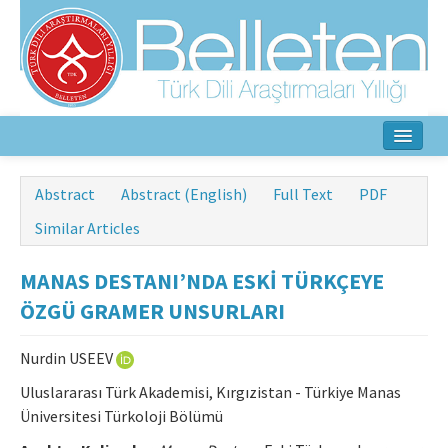
Home
Abstract
Abstract (English)
Full Text
PDF
About
Similar Articles
Aim & Scope
MANAS DESTANI’NDA ESKİ TÜRKÇEYE
Editorial Board
ÖZGÜ GRAMER UNSURLARI
Author Guidelines
Nurdin USEEV
Ethical Principles
Uluslararası Türk Akademisi, Kırgızistan - Türkiye Manas
Üniversitesi Türkoloji Bölümü
Contact Us