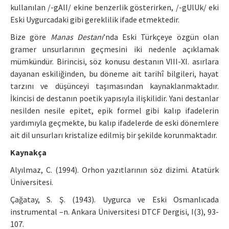
kullanılan /-gAlI/ ekine benzerlik gösterirken, /-gUlUk/ eki
Eski Uygurcadaki gibi gereklilik ifade etmektedir.
Bize göre
Manas Destanı
’nda Eski Türkçeye özgün olan
gramer unsurlarının geçmesini iki nedenle açıklamak
mümkündür. Birincisi, söz konusu destanın VIII-XI. asırlara
dayanan eskiliğinden, bu döneme ait tarihî bilgileri, hayat
tarzını ve düşünceyi taşımasından kaynaklanmaktadır.
İkincisi de destanın poetik yapısıyla ilişkilidir. Yani destanlar
nesilden nesile epitet, epik formel gibi kalıp ifadelerin
yardımıyla geçmekte, bu kalıp ifadelerde de eski dönemlere
ait dil unsurları kristalize edilmiş bir şekilde korunmaktadır.
Kaynakça
Alyılmaz, C. (1994). Orhon yazıtlarının söz dizimi. Atatürk
Üniversitesi.
Çağatay, S. Ş. (1943). Uygurca ve Eski Osmanlıcada
instrumental –n. Ankara Üniversitesi DTCF Dergisi, I(3), 93-
107.