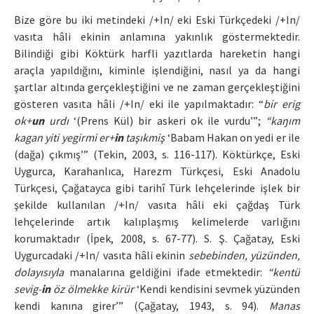
Bize göre bu iki metindeki /+In/ eki Eski Türkçedeki /+In/
vasıta hâli ekinin anlamına yakınlık göstermektedir.
Bilindiği gibi Köktürk harfli yazıtlarda hareketin hangi
araçla yapıldığını, kiminle işlendiğini, nasıl ya da hangi
şartlar altında gerçekleştiğini ve ne zaman gerçekleştiğini
gösteren vasıta hâli /+In/ eki ile yapılmaktadır: “
bir erig
ok+
un
urdı
‘(Prens Kül) bir askeri ok ile vurdu’”;
“kaŋım
kagan yiti yegirmi er+
in
taşıkmiş
‘Babam Hakan on yedi er ile
(dağa) çıkmış’” (Tekin, 2003, s. 116-117). Köktürkçe, Eski
Uygurca, Karahanlıca, Harezm Türkçesi, Eski Anadolu
Türkçesi, Çağatayca gibi tarihî Türk lehçelerinde işlek bir
şekilde kullanılan /+In/ vasıta hâli eki çağdaş Türk
lehçelerinde artık kalıplaşmış kelimelerde varlığını
korumaktadır (İpek, 2008, s. 67-77). S. Ş. Çağatay, Eski
Uygurcadaki /+In/ vasıta hâli ekinin
sebebinden, yüzünden,
dolayısıyla
manalarına geldiğini ifade etmektedir:
“kentü
sevig-
in
öz ölmekke kirür
‘Kendi kendisini sevmek yüzünden
kendi kanına girer’” (Çağatay, 1943, s. 94).
Manas