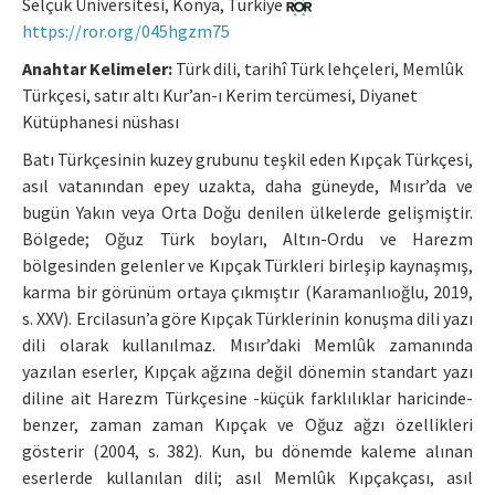
Selçuk Üniversitesi, Konya, Türkiye
https://ror.org/045hgzm75
Manuscript Submission
Anahtar Kelimeler:
Türk dili, tarihî Türk lehçeleri, Memlûk
Türkçesi, satır altı Kur’an-ı Kerim tercümesi, Diyanet
ISSN: 0564-5050 · e-ISSN: 2651-5113
Kütüphanesi nüshası
Batı Türkçesinin kuzey grubunu teşkil eden Kıpçak Türkçesi,
asıl vatanından epey uzakta, daha güneyde, Mısır’da ve
bugün Yakın veya Orta Doğu denilen ülkelerde gelişmiştir.
Bölgede; Oğuz Türk boyları, Altın-Ordu ve Harezm
bölgesinden gelenler ve Kıpçak Türkleri birleşip kaynaşmış,
karma bir görünüm ortaya çıkmıştır (Karamanlıoğlu, 2019,
s. XXV). Ercilasun’a göre Kıpçak Türklerinin konuşma dili yazı
dili olarak kullanılmaz. Mısır’daki Memlûk zamanında
yazılan eserler, Kıpçak ağzına değil dönemin standart yazı
diline ait Harezm Türkçesine -küçük farklılıklar haricinde-
benzer, zaman zaman Kıpçak ve Oğuz ağzı özellikleri
gösterir (2004, s. 382). Kun, bu dönemde kaleme alınan
eserlerde kullanılan dili; asıl Memlûk Kıpçakçası, asıl