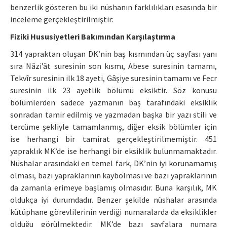
benzerlik gösteren bu iki nüshanın farklılıkları esasında bir
inceleme gerçekleştirilmiştir:
Fiziki Hususiyetleri Bakımından Karşılaştırma
314 yapraktan oluşan DK’nin baş kısmından üç sayfası yanı
sıra Nâzi’ât suresinin son kısmı, Abese suresinin tamamı,
Tekvîr suresinin ilk 18 ayeti, Gâşiye suresinin tamamı ve Fecr
suresinin ilk 23 ayetlik bölümü eksiktir. Söz konusu
bölümlerden sadece yazmanın baş tarafındaki eksiklik
sonradan tamir edilmiş ve yazmadan başka bir yazı stili ve
tercüme şekliyle tamamlanmış, diğer eksik bölümler için
ise herhangi bir tamirat gerçekleştirilmemiştir. 451
yapraklık MK’de ise herhangi bir eksiklik bulunmamaktadır.
Nüshalar arasındaki en temel fark, DK’nin iyi korunamamış
olması, bazı yapraklarının kaybolması ve bazı yapraklarının
da zamanla erimeye başlamış olmasıdır. Buna karşılık, MK
oldukça iyi durumdadır. Benzer şekilde nüshalar arasında
kütüphane görevlilerinin verdiği numaralarda da eksiklikler
olduğu görülmektedir. MK’de bazı sayfalara numara