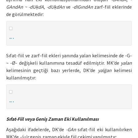
GAndAn ~ -dUḳdA, -dUḳdAn
ve
-dIGındAn
zarf-fiil eklerinde
de görülmektedir:
.. .
Sıfat-fiil ve zarf-fiil ekleri yanında yalan kelimesinde de -G-
~ -Ø- değişkeli kullanımına tesadüf edilmiştir. MK’de
yalan
kelimesinin geçtiği bazı yerlerde, DK’de
yalġan
kelimesi
kullanılmıştır:
.. .
Sıfat-Fiil veya Geniş Zaman Eki Kullanılması
Aşağıdaki ifadelerde, DK’de
-GAn
sıfat-fiil eki kullanılırken
MK’de
-(u)r
geniş zaman ekiyle fiil çekimi yapılmıştır: