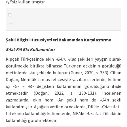
/y/’siz kullanılmıştır:
.. .
Şekil Bilgisi Hususiyetleri Bakımından Karşılaştırma
Sıfat-Fiil Eki Kullanımları
Kıpçak Türkçesinde ekin
-GAn, -Kan
şekilleri yaygın olarak
görülmekle birlikte bilhassa Türkmen etkisinin görüldüğü
metinlerde
-An
şekli de bulunur (Güner, 2020, s. 353). Cihan
Doğan; Memlûk temas lehçesiyle yazılan eserlerde, kelime
içi -G- ~ -Ø- değişkeli kullanımının görüldüğünü ifade
etmektedir (Doğan, 2022, s. 130-131). İncelenen
yazmalarda, ekin hem -An şekli hem de
-GAn
şekli
kullanılmıştır. Aşağıda verilen örneklerde, DK’de
-GAn
sıfat-
fiil ekinin kullanıldığı kelimelerde, MK’de
-An
sıfat-fiil ekinin
kullanıldığı görülmektedir: