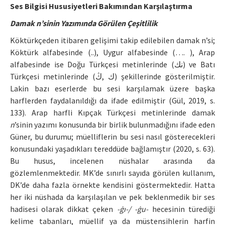
Ses Bilgisi Hususiyetleri Bakımından Karşılaştırma
Damak n’sinin Yazımında Görülen Çeşitlilik
Köktürkçeden itibaren gelişimi takip edilebilen damak n’si;
Köktürk alfabesinde (..), Uygur alfabesinde (…. ), Arap
alfabesinde ise Doğu Türkçesi metinlerinde (نك) ve Batı
Türkçesi metinlerinde (ك ,ڭ) şekillerinde gösterilmiştir.
Lakin bazı eserlerde bu sesi karşılamak üzere başka
harflerden faydalanıldığı da ifade edilmiştir (Gül, 2019, s.
133). Arap harfli Kıpçak Türkçesi metinlerinde damak
n
’sinin yazımı konusunda bir birlik bulunmadığını ifade eden
Güner, bu durumu; müelliflerin bu sesi nasıl gösterecekleri
konusundaki yaşadıkları tereddüde bağlamıştır (2020, s. 63).
Bu husus, incelenen nüshalar arasında da
gözlemlenmektedir. MK’de sınırlı sayıda görülen kullanım,
DK’de daha fazla örnekte kendisini göstermektedir. Hatta
her iki nüshada da karşılaşılan ve pek beklenmedik bir ses
hadisesi olarak dikkat çeken
-ġı-/ -ġu-
hecesinin türediği
kelime tabanları, müellif ya da müstensihlerin harfin