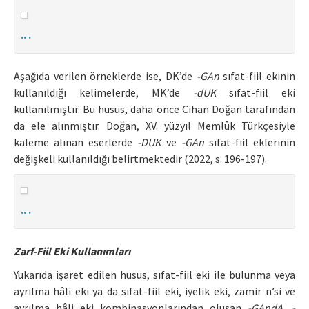
.. .
Aşağıda verilen örneklerde ise, DK’de
-GAn
sıfat-fiil ekinin
kullanıldığı kelimelerde, MK’de
-dUK
sıfat-fiil eki
kullanılmıştır. Bu husus, daha önce Cihan Doğan tarafından
da ele alınmıştır. Doğan, XV. yüzyıl Memlûk Türkçesiyle
kaleme alınan eserlerde
-DUK
ve
-GAn
sıfat-fiil eklerinin
değişkeli kullanıldığı belirtmektedir (2022, s. 196-197).
.. .
Zarf-Fiil Eki Kullanımları
Yukarıda işaret edilen husus, sıfat-fiil eki ile bulunma veya
ayrılma hâli eki ya da sıfat-fiil eki, iyelik eki, zamir n’si ve
ayrılma hâli eki kombinasyonlarından oluşan
-GAndA, -