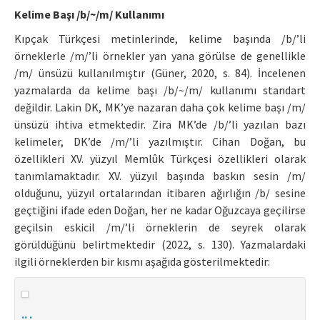
Kelime Başı /b/~/m/ Kullanımı
Kıpçak Türkçesi metinlerinde, kelime başında /b/’li
örneklerle /m/’li örnekler yan yana görülse de genellikle
/m/ ünsüzü kullanılmıştır (Güner, 2020, s. 84). İncelenen
yazmalarda da kelime başı /b/~/m/ kullanımı standart
değildir. Lakin DK, MK’ye nazaran daha çok kelime başı /m/
ünsüzü ihtiva etmektedir. Zira MK’de /b/’li yazılan bazı
kelimeler, DK’de /m/’li yazılmıştır. Cihan Doğan, bu
özellikleri XV. yüzyıl Memlûk Türkçesi özellikleri olarak
tanımlamaktadır. XV. yüzyıl başında baskın sesin /m/
olduğunu, yüzyıl ortalarından itibaren ağırlığın /b/ sesine
geçtiğini ifade eden Doğan, her ne kadar Oğuzcaya geçilirse
geçilsin eskicil /m/’li örneklerin de seyrek olarak
görüldüğünü belirtmektedir (2022, s. 130). Yazmalardaki
ilgili örneklerden bir kısmı aşağıda gösterilmektedir:
.. .