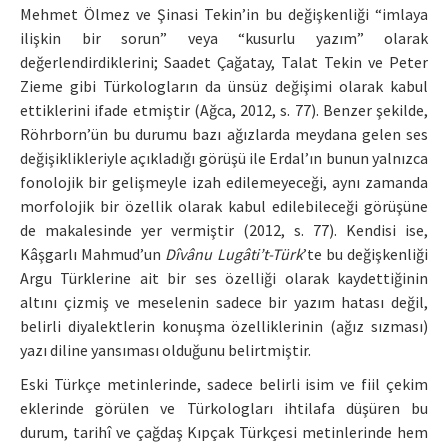
Mehmet Ölmez ve Şinasi Tekin’in bu değişkenliği “imlaya
ilişkin bir sorun” veya “kusurlu yazım” olarak
değerlendirdiklerini; Saadet Çağatay, Talat Tekin ve Peter
Zieme gibi Türkologların da ünsüz değişimi olarak kabul
ettiklerini ifade etmiştir (Ağca, 2012, s. 77). Benzer şekilde,
Röhrborn’ün bu durumu bazı ağızlarda meydana gelen ses
değişiklikleriyle açıkladığı görüşü ile Erdal’ın bunun yalnızca
fonolojik bir gelişmeyle izah edilemeyeceği, aynı zamanda
morfolojik bir özellik olarak kabul edilebileceği görüşüne
de makalesinde yer vermiştir (2012, s. 77). Kendisi ise,
Kâşgarlı Mahmud’un
Dîvânu Lugâti’t-Türk
’te bu değişkenliği
Argu Türklerine ait bir ses özelliği olarak kaydettiğinin
altını çizmiş ve meselenin sadece bir yazım hatası değil,
belirli diyalektlerin konuşma özelliklerinin (ağız sızması)
yazı diline yansıması olduğunu belirtmiştir.
Eski Türkçe metinlerinde, sadece belirli isim ve fiil çekim
eklerinde görülen ve Türkologları ihtilafa düşüren bu
durum, tarihî ve çağdaş Kıpçak Türkçesi metinlerinde hem