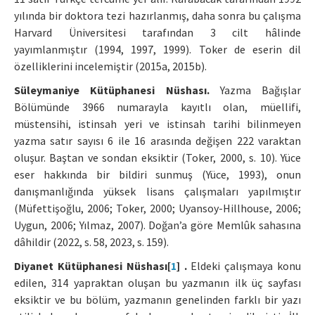
yılında bir doktora tezi hazırlanmış, daha sonra bu çalışma
Harvard Üniversitesi tarafından 3 cilt hâlinde
yayımlanmıştır (1994, 1997, 1999). Toker de eserin dil
özelliklerini incelemiştir (2015a, 2015b).
Süleymaniye Kütüphanesi Nüshası.
Yazma Bağışlar
Bölümünde 3966 numarayla kayıtlı olan, müellifi,
müstensihi, istinsah yeri ve istinsah tarihi bilinmeyen
yazma satır sayısı 6 ile 16 arasında değişen 222 varaktan
oluşur. Baştan ve sondan eksiktir (Toker, 2000, s. 10). Yüce
eser hakkında bir bildiri sunmuş (Yüce, 1993), onun
danışmanlığında yüksek lisans çalışmaları yapılmıştır
(Müfettişoğlu, 2006; Toker, 2000; Uyansoy-Hillhouse, 2006;
Uygun, 2006; Yılmaz, 2007). Doğan’a göre Memlûk sahasına
dâhildir (2022, s. 58, 2023, s. 159).
Diyanet Kütüphanesi Nüshası[
1
] .
Eldeki çalışmaya konu
edilen, 314 yapraktan oluşan bu yazmanın ilk üç sayfası
eksiktir ve bu bölüm, yazmanın genelinden farklı bir yazı