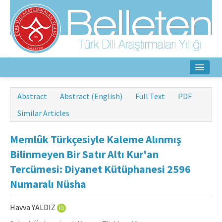
Home
Abstract
Abstract (English)
Full Text
PDF
About
Similar Articles
Aim & Scope
Memlûk Türkçesiyle Kaleme Alınmış
Editorial Board
Bilinmeyen Bir Satır Altı Kur'an
Tercümesi: Diyanet Kütüphanesi 2596
Author Guidelines
Numaralı Nüsha
Ethical Principles
Havva YALDIZ
Contact Us