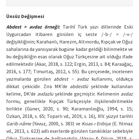
Ünsüz Değişmesi
Abdest > avdaz örneği:
Tarihî Türk yazı dillerinde Eski
Uygurcadan itibaren görülen iç seste /-b-/ > /-v-/
değişikliğinin; Karahanlı, Harezm, Altınordu, Kıpçak ve Oğuz
sahalarına da yansıyarak bugüne kadar geldiği bilinmekte ve
bu değişikliğin esas olarak Oğuz Türkçesine ait olduğu ifade
edilmektedir (Akar, 2018, s. 122; Ergin, 2013, s. 84; Karaağaç,
2016, s. 177; Timurtaş, 2012, s. 55). Bu çerçevede, incelenen
yazmalarda görülen
abdest ~ avdaz
kullanımı, oldukça
dikkat çekicidir. Zira MK’de
abdestlü
şeklinde kullanılan
kelime, DK’de
avdazlu
şeklinde geçmiştir. Kelimenin
avdaz
formu, genellikle Kıpçak Türkçesiyle ilişkilendirilmekle
birlikte (Güner, 2020, s. 90; Karamanlıoğlu, 1994, s. 15;
Özkan, 2018, s. 65; Toparlı vd., 2019, s. 16), XIV. yüzyıl tarihli
Garib-nâme
(Yavuz, 2000, s. 383) ve
Kısas-ı Enbiya
(E. Yılmaz
vd., 2013, s. 623) adlı eserlerde görülen tanıklıklar sebebiyle
Oğuz Türkçesine de bağlanabilir (Aksoy & Dilçin, 2019, s.