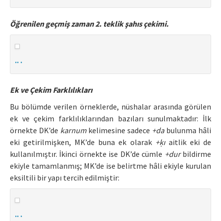
Öğrenilen geçmiş zaman 2. teklik şahıs çekimi.
.. .
Ek ve Çekim Farklılıkları
Bu bölümde verilen örneklerde, nüshalar arasında görülen
ek ve çekim farklılıklarından bazıları sunulmaktadır: İlk
örnekte DK’de
karnum
kelimesine sadece
+da
bulunma hâli
eki getirilmişken, MK’de buna ek olarak
+ḳı
aitlik eki de
kullanılmıştır. İkinci örnekte ise DK’de cümle
+dur
bildirme
ekiyle tamamlanmış; MK’de ise belirtme hâli ekiyle kurulan
eksiltili bir yapı tercih edilmiştir:
.. .