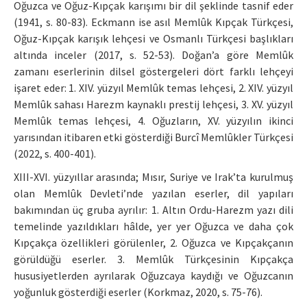
Oğuzca ve Oğuz-Kıpçak karışımı bir dil şeklinde tasnif eder
(1941, s. 80-83). Eckmann ise asıl Memlûk Kıpçak Türkçesi,
Oğuz-Kıpçak karışık lehçesi ve Osmanlı Türkçesi başlıkları
altında inceler (2017, s. 52-53). Doğan’a göre Memlûk
zamanı eserlerinin dilsel göstergeleri dört farklı lehçeyi
işaret eder: 1. XIV. yüzyıl Memlûk temas lehçesi, 2. XIV. yüzyıl
Memlûk sahası Harezm kaynaklı prestij lehçesi, 3. XV. yüzyıl
Memlûk temas lehçesi, 4. Oğuzların, XV. yüzyılın ikinci
yarısından itibaren etki gösterdiği Burcî Memlûkler Türkçesi
(2022, s. 400-401).
XIII-XVI. yüzyıllar arasında; Mısır, Suriye ve Irak’ta kurulmuş
olan Memlûk Devleti’nde yazılan eserler, dil yapıları
bakımından üç gruba ayrılır: 1. Altın Ordu-Harezm yazı dili
temelinde yazıldıkları hâlde, yer yer Oğuzca ve daha çok
Kıpçakça özellikleri görülenler, 2. Oğuzca ve Kıpçakçanın
görüldüğü eserler. 3. Memlûk Türkçesinin Kıpçakça
hususiyetlerden ayrılarak Oğuzcaya kaydığı ve Oğuzcanın
yoğunluk gösterdiği eserler (Korkmaz, 2020, s. 75-76).