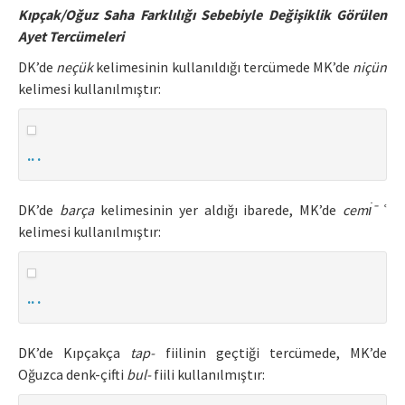
Kıpçak/Oğuz Saha Farklılığı Sebebiyle Değişiklik Görülen
Ayet Tercümeleri
DK’de
neçük
kelimesinin kullanıldığı tercümede MK’de
niçün
kelimesi kullanılmıştır:
.. .
DK’de
barça
kelimesinin yer aldığı ibarede, MK’de
cemı̇ ̄
ʿ
kelimesi kullanılmıştır:
.. .
DK’de Kıpçakça
tap-
fiilinin geçtiği tercümede, MK’de
Oğuzca denk-çifti
bul-
fiili kullanılmıştır: