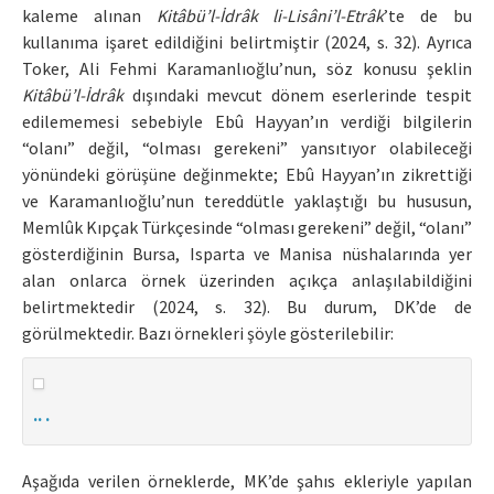
kaleme alınan
Kitâbü’l-İdrâk li-Lisâni’l-Etrâk
’te de bu
kullanıma işaret edildiğini belirtmiştir (2024, s. 32). Ayrıca
Toker, Ali Fehmi Karamanlıoğlu’nun, söz konusu şeklin
Kitâbü’l-İdrâk
dışındaki mevcut dönem eserlerinde tespit
edilememesi sebebiyle Ebû Hayyan’ın verdiği bilgilerin
“olanı” değil, “olması gerekeni” yansıtıyor olabileceği
yönündeki görüşüne değinmekte; Ebû Hayyan’ın zikrettiği
ve Karamanlıoğlu’nun tereddütle yaklaştığı bu hususun,
Memlûk Kıpçak Türkçesinde “olması gerekeni” değil, “olanı”
gösterdiğinin Bursa, Isparta ve Manisa nüshalarında yer
alan onlarca örnek üzerinden açıkça anlaşılabildiğini
belirtmektedir (2024, s. 32). Bu durum, DK’de de
görülmektedir. Bazı örnekleri şöyle gösterilebilir:
.. .
Aşağıda verilen örneklerde, MK’de şahıs ekleriyle yapılan