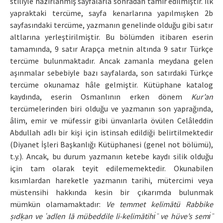
stiliyle hazırlanmış sayfalarla sonradan tamir edilmiştir. İlk
yapraktaki tercüme, sayfa kenarlarına yapılmışken 2b
sayfasındaki tercüme, yazmanın genelinde olduğu gibi satır
altlarına yerleştirilmiştir. Bu bölümden itibaren eserin
tamamında, 9 satır Arapça metnin altında 9 satır Türkçe
tercüme bulunmaktadır. Ancak zamanla meydana gelen
aşınmalar sebebiyle bazı sayfalarda, son satırdaki Türkçe
tercüme okunamaz hâle gelmiştir. Kütüphane katalog
kaydında, eserin Osmanlının erken dönem
Kur’an
tercümelerinden biri olduğu ve yazmanın son yaprağında,
âlim, emir ve müfessir gibi ünvanlarla övülen Celâleddin
Abdullah adlı bir kişi için istinsah edildiği belirtilmektedir
(Diyanet İşleri Başkanlığı Kütüphanesi (genel not bölümü),
t.y.). Ancak, bu durum yazmanın ketebe kaydı silik olduğu
için tam olarak teyit edilememektedir. Okunabilen
kısımlardan hareketle yazmanın tarihi, mütercimi veya
müstensihi hakkında kesin bir çıkarımda bulunmak
mümkün olamamaktadır:
Ve temmet kelimātü Rabbike
ṣıdḳan ve ʿadlen lā mübeddile li-kelimātihı̇ ̄ ve hüve’s semı̇ ̄