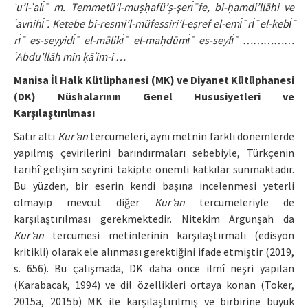
ʿu’l-ʿalı̇ ̄ m. Temmetü’l-muṣḥafü’ş-şerı̇ ̄fe, bi-ḥamdi’llāhi ve
ʿavnihı̇ ̄. Ketebe bi-resmi’l-müfessiri’l-eşref el-emı̇ ̄ rı̇ ̄ el-kebı̇ ̄
rı̇ ̄ es-seyyidı̇ ̄ el-mālikı̇ ̄ el-maḥdūmı̇ ̄ es-seyfı̇ ̄ ……………
ʿAbdu’llāh min ḳāʾim-i …
Manisa İl Halk Kütüphanesi (MK) ve Diyanet Kütüphanesi
(DK) Nüshalarının Genel Hususiyetleri ve
Karşılaştırılması
Satır altı
Kur’an
tercümeleri, aynı metnin farklı dönemlerde
yapılmış çevirilerini barındırmaları sebebiyle, Türkçenin
tarihî gelişim seyrini takipte önemli katkılar sunmaktadır.
Bu yüzden, bir eserin kendi başına incelenmesi yeterli
olmayıp mevcut diğer
Kur’an
tercümeleriyle de
karşılaştırılması gerekmektedir. Nitekim Argunşah da
Kur’an
tercümesi metinlerinin karşılaştırmalı (edisyon
kritikli) olarak ele alınması gerektiğini ifade etmiştir (2019,
s. 656). Bu çalışmada, DK daha önce ilmî neşri yapılan
(Karabacak, 1994) ve dil özellikleri ortaya konan (Toker,
2015a, 2015b) MK ile karşılaştırılmış ve birbirine büyük