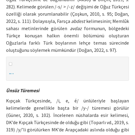
282). Kelimede görülen /-s/ > /-z/ değişimi de Oğuz Türkçesi
özelliği olarak yorumlanabilir (Çoşkun, 2010, s. 95; Doğan,
2022, s. 111). Dolayısıyla, Farsça
abdest
kelimesinin; Memlûk
sahası metinlerinde görülen
avdaz
formunun, bölgedeki
Türkçe konuşan halkın önemli bölümünü oluşturan
Oğuzlarla farklı Türk boylarının lehçe temas sürecinde
oluştuğunu söylemek mümkündür (Doğan, 2022, s. 97).
.. .
Ünsüz Türemesi
Kıpçak Türkçesinde, /i, e, é/ ünlüleriyle başlayan
kelimelerde genellikle başta bir /y-/ türemesi görülür
(Güner, 2020, s. 102). İncelenen nüshalarda esir kelimesi,
DK’de Kıpçak Türkçesinde de olduğu gibi (Toparlı vd., 2019, s.
319) /y/’li görülürken MK’de Arapçadaki aslında olduğu gibi