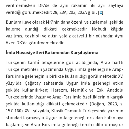
verilmemişken DK’de de aynı rakamın iki ayrı sayfaya
verildiği görülmektedir: 28, 28A; 203, 203A gibi . [
2
]
Bunlara ilave olarak MK’nin daha özenli ve süslemeli şekilde
kaleme alındığı dikkati çekmektedir. Nohudî kâğıda
yazılmış, tezhipli ve altın yaldız cetvelli bir nüshadır. Aynı
özen DK’de görülmemektedir.
İmla Hususiyetleri Bakımından Karşılaştırma
Türkçenin tarihî lehçelerine göz atıldığında, Arap harfli
Türkçe metinlerin yazımında Uygur imla geleneği ile Arap-
Fars imla geleneğinin birlikte kullanıldığı görülmektedir. XV.
yüzyılda Çağatay sahasında Uygur imla geleneği etkin
şekilde kullanılırken; Harezm, Memlûk ve Eski Anadolu
Türkçelerinde Uygur ve Arap-Fars imla özelliklerinin karışık
şekilde kullanıldığı dikkati çekmektedir (Doğan, 2023, s.
157-160). XVI. yüzyılda, Klasik Osmanlı Türkçesinde yazımın
standartlaşmasıyla Uygur imla geleneği ortadan kalkmaya
başlamış ve Arap-Fars imla geleneği tercih edilir olmuştur