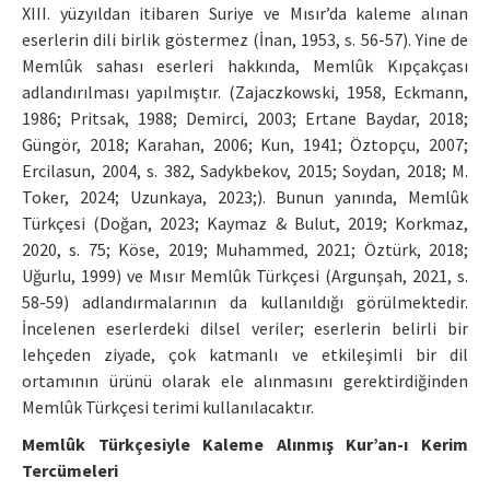
XIII. yüzyıldan itibaren Suriye ve Mısır’da kaleme alınan
eserlerin dili birlik göstermez (İnan, 1953, s. 56-57). Yine de
Memlûk sahası eserleri hakkında, Memlûk Kıpçakçası
adlandırılması yapılmıştır. (Zajaczkowski, 1958, Eckmann,
1986; Pritsak, 1988; Demirci, 2003; Ertane Baydar, 2018;
Güngör, 2018; Karahan, 2006; Kun, 1941; Öztopçu, 2007;
Ercilasun, 2004, s. 382, Sadykbekov, 2015; Soydan, 2018; M.
Toker, 2024; Uzunkaya, 2023;). Bunun yanında, Memlûk
Türkçesi (Doğan, 2023; Kaymaz & Bulut, 2019; Korkmaz,
2020, s. 75; Köse, 2019; Muhammed, 2021; Öztürk, 2018;
Uğurlu, 1999) ve Mısır Memlûk Türkçesi (Argunşah, 2021, s.
58-59) adlandırmalarının da kullanıldığı görülmektedir.
İncelenen eserlerdeki dilsel veriler; eserlerin belirli bir
lehçeden ziyade, çok katmanlı ve etkileşimli bir dil
ortamının ürünü olarak ele alınmasını gerektirdiğinden
Memlûk Türkçesi terimi kullanılacaktır.
Memlûk Türkçesiyle Kaleme Alınmış Kur’an-ı Kerim
Tercümeleri