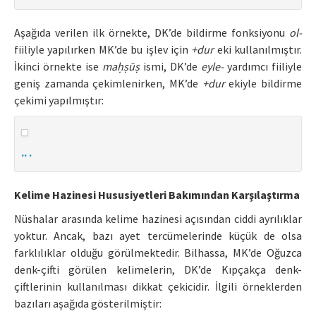
Aşağıda verilen ilk örnekte, DK’de bildirme fonksiyonu
ol-
fiiliyle yapılırken MK’de bu işlev için
+dur
eki kullanılmıştır.
İkinci örnekte ise
maḥṣūṣ
ismi, DK’de
eyle-
yardımcı fiiliyle
geniş zamanda çekimlenirken, MK’de
+dur
ekiyle bildirme
çekimi yapılmıştır:
.. .
Kelime Hazinesi Hususiyetleri Bakımından Karşılaştırma
Nüshalar arasında kelime hazinesi açısından ciddi ayrılıklar
yoktur. Ancak, bazı ayet tercümelerinde küçük de olsa
farklılıklar olduğu görülmektedir. Bilhassa, MK’de Oğuzca
denk-çifti görülen kelimelerin, DK’de Kıpçakça denk-
çiftlerinin kullanılması dikkat çekicidir. İlgili örneklerden
bazıları aşağıda gösterilmiştir: