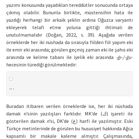
yazımı konusunda yaşadıkları tereddütler sonucunda ortaya
çıkmış olabilir. Bununla birlikte, müstensihin hata ile
yazdığı herhangi bir arkaik şeklin ardına Oğuzca varyantı
ekleyerek telafi etme yoluna gittiği ihtimali de
unutulmamalıdır (Doğan, 2022, s. 39). Aşağıda verilen
örneklerde her iki nüshada da sırasıyla fiilden fiil yapım eki
ile emir eki arasında; görülen geçmiş zaman eki ile şahıs eki
arasında ve kelime tabanı ile iyelik eki arasında
-ġı-/-ġu-
hecesinin türediği görülmektedir:
.. .
Buradan itibaren verilen örneklerde ise, her iki nüshada
damak n’sinin yazılışları farklıdır. MK’de (ك) işareti ile
gösterilen damak
n
’si, DK’de (غ) harfi ile yazılmıştır. Eski
Türkçe metinlerinde de görülen bu hususiyet hakkında Ağca
kapsamlı bir makale kaleme almıştır. Çalışmasında,