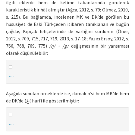
ilgili eklerde hem de kelime tabanlarında görülerek
karakteristik bir hâl almıştır (Ağca, 2012, s. 79; Ölmez, 2010,
s. 215). Bu bağlamda, incelenen MK ve DK’de görülen bu
hususiyet de Eski Türkçeden itibaren tanıklanan ve bugün
çağdaş Kıpçak lehçelerinde de varlığını sürdüren (Öner,
2012, s. 709, 715, 717, 719, 2013, s. 17-18; Yazıcı Ersoy, 2012, s.
766, 768, 769, 775)
/ŋ/ ~ /g/
değişmesinin bir yansıması
olarak düşünülebilir:
.. .
Aşağıda sunulan örneklerde ise, damak n’si hem MK’de hem
de DK’de (غ( harfi ile gösterilmiştir:
.. .