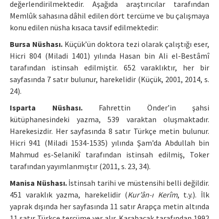
değerlendirilmektedir. Aşağıda araştırıcılar tarafından
Memlûk sahasına dâhil edilen dört tercüme ve bu çalışmaya
konu edilen nüsha kısaca tavsif edilmektedir:
Bursa Nüshası.
Küçük’ün doktora tezi olarak çalıştığı eser,
Hicri 804 (Miladi 1401) yılında Hasan bin Ali el-Bestâmî
tarafından istinsah edilmiştir. 652 varaklıktır, her bir
sayfasında 7 satır bulunur, harekelidir (Küçük, 2001, 2014, s.
24).
Isparta Nüshası.
Fahrettin Önder’in şahsi
kütüphanesindeki yazma, 539 varaktan oluşmaktadır.
Harekesizdir. Her sayfasında 8 satır Türkçe metin bulunur.
Hicri 941 (Miladi 1534-1535) yılında Şam’da Abdullah bin
Mahmud es-Selanikî tarafından istinsah edilmiş, Toker
tarafından yayımlanmıştır (2011, s. 23, 34).
Manisa Nüshası.
İstinsah tarihi ve müstensihi belli değildir.
451 varaklık yazma, harekelidir (
Kur’ân-ı Kerîm
, t.y.). İlk
yaprak dışında her sayfasında 11 satır Arapça metin altında
11 satır Türkçe tercüme yer alır. Karabacak tarafından 1992