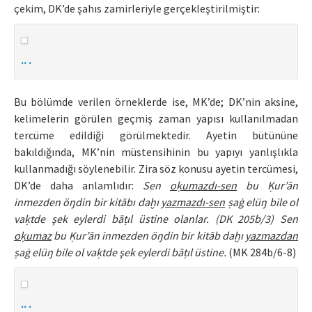
çekim, DK’de şahıs zamirleriyle gerçekleştirilmiştir:
.. .
Bu bölümde verilen örneklerde ise, MK’de; DK’nin aksine,
kelimelerin görülen geçmiş zaman yapısı kullanılmadan
tercüme edildiği görülmektedir. Ayetin bütününe
bakıldığında, MK’nin müstensihinin bu yapıyı yanlışlıkla
kullanmadığı söylenebilir. Zira söz konusu ayetin tercümesi,
DK’de daha anlamlıdır:
Sen
oḳumazdı-sen
bu Ḳur’ān
inmezden öŋdin bir kitābı daḫı
yazmazdı-sen
ṣaġ elüŋ bile ol
vaḳtde şek eylerdi bāṭıl üstine olanlar. (DK 205b/3) Sen
oḳumaz
bu Ḳur’ān inmezden öŋdin bir kitāb daḫı
yazmazdan
ṣaġ elüŋ bile ol vaḳtde şek eylerdi bāṭıl üstine.
(MK 284b/6-8)
.. .