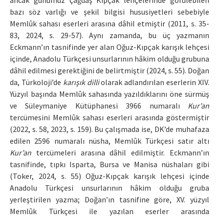
ancak günümüz çağdaş Kıpçak lehçelerinde görülebilen
bazı söz varlığı ve şekil bilgisi hususiyetleri sebebiyle
Memlûk sahası eserleri arasına dâhil etmiştir (2011, s. 35-
83, 2024, s. 29-57). Aynı zamanda, bu üç yazmanın
Eckmann’ın tasnifinde yer alan Oğuz-Kıpçak karışık lehçesi
içinde, Anadolu Türkçesi unsurlarının hâkim olduğu grubuna
dâhil edilmesi gerektiğini de belirtmiştir (2024, s. 55). Doğan
da, Türkoloji’de
karışık dilli
olarak adlandırılan eserlerin XIV.
Yüzyıl başında Memlûk sahasında yazıldıklarını öne sürmüş
ve Süleymaniye Kütüphanesi 3966 numaralı
Kur’an
tercümesini Memlûk sahası eserleri arasında göstermiştir
(2022, s. 58, 2023, s. 159). Bu çalışmada ise, DK’de muhafaza
edilen 2596 numaralı nüsha, Memlûk Türkçesi satır altı
Kur’an
tercümeleri arasına dâhil edilmiştir. Eckmann’ın
tasnifinde, tıpkı Isparta, Bursa ve Manisa nüshaları gibi
(Toker, 2024, s. 55) Oğuz-Kıpçak karışık lehçesi içinde
Anadolu Türkçesi unsurlarının hâkim olduğu gruba
yerleştirilen yazma; Doğan’ın tasnifine göre, XV. yüzyıl
Memlûk Türkçesi ile yazılan eserler arasında