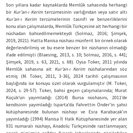
Son yıllara kadar kaynaklarda Memlûk sahasında herhangi
bir
Kur’an-ı Kerim
tercümesinin varlığından veya satır altı
Kur’an-ı Kerim
tercümelerinin tasnifi ve benzerliklerini
konu alan çalışmalarda, Memlûk Türkçesine ait herhangi bir
nüshadan bahsedilmemekteydi (Solmaz, 2016; Şimşek,
2019, 2021). Hatta Manisa nüshası münferit bir örnek olarak
değerlendirilmiş ve bu esere benzer bir nüshanın olmadığı
ifade edilmişti (Blaesing, 2013, s. 10; Solmaz, 2016, s. 441;
Şimşek, 2019, s. 63, 2021, s. 68). Oysa Toker, 2011 yılında
Memlûk sahasına ait
Kur’an-ı Kerim
nüshalarından söz
etmiş (M. Toker, 2011, 3-36), 2024 tarihli çalışmasının
başlığında ise konuyu özel olarak vurgulamıştır (M. Toker,
2024, s. 29-57). Toker, bahsi geçen çalışmalarında; Murat
Küçük’ün yayımladığı (2014) Bursa nüshasını, 2011’de
kendisinin yayımladığı Isparta’da Fahrettin Önder’in şahsi
kütüphanesinde bulunan nüshayı ve Esra Karabacak’ın
yayımladığı (1994) Manisa İl Halk Kütüphanesinde yer alan
931 numaralı nüshayı, Anadolu Türkçesinde rastlanmayan;