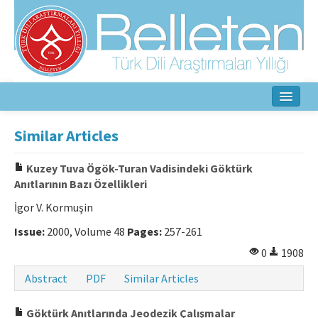
Home
Similar Articles
About
Kuzey Tuva Ögök-Turan Vadisindeki Göktürk
Anıtlarının Bazı Özellikleri
Aim & Scope
İgor V. Kormuşin
Editorial Board
Issue:
2000, Volume 48
Pages:
257-261
Author Guidelines
0
1908
Ethical Principles
Abstract
PDF
Similar Articles
Contact Us
Göktürk Anıtlarında Jeodezik Çalışmalar