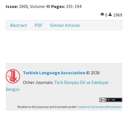
Issue:
2000, Volume 48
Pages:
191-194
0
1969
Abstract
PDF
Similar Articles
Turkish Language Association
© 2026
Other Journals:
Türk Dünyası Dil ve Edebiyat
Dergisi
Studies in this journal are licensed under
Creative Commons Attribution-
NonCommercial 4.0 International (CC BY-NC 4.0)
.