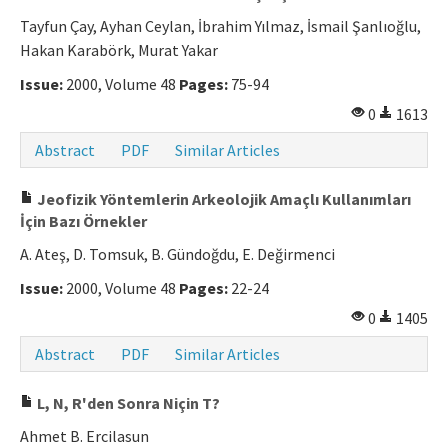
Tayfun Çay, Ayhan Ceylan, İbrahim Yılmaz, İsmail Şanlıoğlu,
Manuscript Submission
Hakan Karabörk, Murat Yakar
Issue:
2000, Volume 48
Pages:
75-94
ISSN: 0564-5050 · e-ISSN: 2651-5113
0
1613
Abstract
PDF
Similar Articles
Jeofizik Yöntemlerin Arkeolojik Amaçlı Kullanımları
İçin Bazı Örnekler
A. Ateş, D. Tomsuk, B. Gündoğdu, E. Değirmenci
Issue:
2000, Volume 48
Pages:
22-24
0
1405
Abstract
PDF
Similar Articles
L, N, R'den Sonra Niçin T?
Ahmet B. Ercilasun