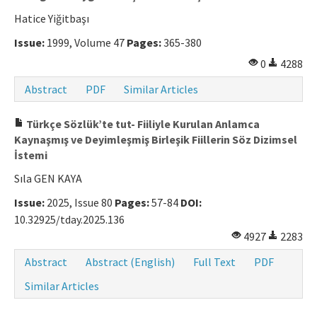
Hatice Yiğitbaşı
Manuscript Submission
Issue:
1999, Volume 47
Pages:
365-380
ISSN: 0564-5050 · e-ISSN: 2651-5113
0
4288
Abstract
PDF
Similar Articles
Türkçe Sözlük’te tut- Fiiliyle Kurulan Anlamca
Kaynaşmış ve Deyimleşmiş Birleşik Fiillerin Söz Dizimsel
İstemi
Sıla GEN KAYA
Issue:
2025, Issue 80
Pages:
57-84
DOI:
10.32925/tday.2025.136
4927
2283
Abstract
Abstract (English)
Full Text
PDF
Similar Articles