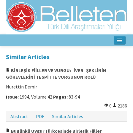
Home
Similar Articles
About
BİRLEŞİK FİİLLER VE VURGU: -İVER- ŞEKLİNİN
GÖREVLERİNİ TESPİTTE VURGUNUN ROLÜ
Aim & Scope
Nurettin Demir
Editorial Board
Issue:
1994, Volume 42
Pages:
83-94
Author Guidelines
0
2186
Ethical Principles
Abstract
PDF
Similar Articles
Contact Us
Bugünkü Uygur Türkçesinde Birleşik Fiiller