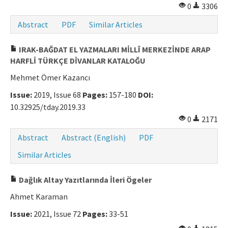
0
3306
Abstract
PDF
Similar Articles
IRAK-BAĞDAT EL YAZMALARI MİLLÎ MERKEZİNDE ARAP
HARFLİ TÜRKÇE DİVANLAR KATALOĞU
Mehmet Ömer Kazancı
Issue:
2019, Issue 68
Pages:
157-180
DOI:
10.32925/tday.2019.33
0
2171
Abstract
Abstract (English)
PDF
Similar Articles
Dağlık Altay Yazıtlarında İleri Ögeler
Ahmet Karaman
Issue:
2021, Issue 72
Pages:
33-51