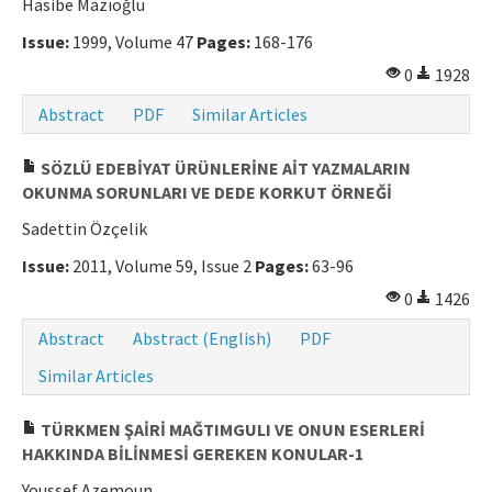
Hasibe Mazıoğlu
Manuscript Submission
Issue:
1999, Volume 47
Pages:
168-176
0
1928
ISSN: 0564-5050 · e-ISSN: 2651-5113
Abstract
PDF
Similar Articles
SÖZLÜ EDEBİYAT ÜRÜNLERİNE AİT YAZMALARIN
OKUNMA SORUNLARI VE DEDE KORKUT ÖRNEĞİ
Sadettin Özçelik
Issue:
2011, Volume 59, Issue 2
Pages:
63-96
0
1426
Abstract
Abstract (English)
PDF
Similar Articles
TÜRKMEN ŞAİRİ MAĞTIMGULI VE ONUN ESERLERİ
HAKKINDA BİLİNMESİ GEREKEN KONULAR-1
Youssef Azemoun