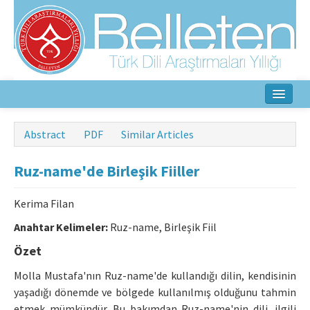
Home
Abstract
PDF
Similar Articles
About
Ruz-name'de Birleşik Fiiller
Aim & Scope
Kerima Filan
Editorial Board
Anahtar Kelimeler:
Ruz-name, Birleşik Fiil
Author Guidelines
Özet
Ethical Principles
Molla Mustafa'nın Ruz-name'de kullandığı dilin, kendisinin
yaşadığı dönemde ve bölgede kullanılmış olduğunu tahmin
Contact Us
etmek mümkündür. Bu bakımdan Ruz-name'nin dili, ilgili