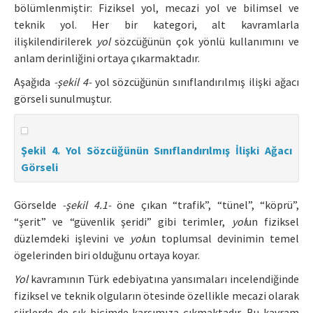
bölümlenmiştir: Fiziksel yol, mecazi yol ve bilimsel ve
teknik yol. Her bir kategori, alt kavramlarla
ilişkilendirilerek
yol
sözcüğünün çok yönlü kullanımını ve
anlam derinliğini ortaya çıkarmaktadır.
Aşağıda
-şekil 4-
yol sözcüğünün sınıflandırılmış ilişki ağacı
görseli sunulmuştur.
Şekil 4. Yol Sözcüğünün Sınıflandırılmış İlişki Ağacı
Görseli
Görselde
-şekil 4.1-
öne çıkan “trafik”, “tünel”, “köprü”,
“şerit” ve “güvenlik şeridi” gibi terimler,
yol
un fiziksel
düzlemdeki işlevini ve
yol
un toplumsal devinimin temel
ögelerinden biri olduğunu ortaya koyar.
Yol
kavramının Türk edebiyatına yansımaları incelendiğinde
fiziksel ve teknik olguların ötesinde özellikle mecazi olarak
şiirlerde de sık biçimde karşımıza çıkmaktadır. Bu kavram