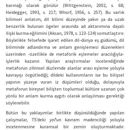
barınağı olarak görülür (Wittgenstein, 2002, s. 68;
Heidegger, 1993, s. 217; Whorf, 1956, s. 257). Bu varlık
bilimsel anlatım, dil bilimi düzeyinde yakın ya da uzak
benzerlik bulunan ögeler arasında ad aktarımına dayalı
ilişki kurma eğilimini (Aksan, 1978, s. 123-124) somutlaştırır.
Böylelikle felsefede işaret edilen dil-dünya eş güdümü, dil
biliminde adlandırma ve anlam genişlemesi düzenekleri
üzerinden -özellikle de metaforik eşlemeler aracılığıyla-
işlerlik kazanır. Yapılan araştırmalar incelendiğinde
metaforun zihinsel düzlemde alanlar arası eşleme yoluyla
kavrayışı örgütlediği; dildeki kullanımların ise bu bilişsel
yapının yüzeye vuran iz düşümleri olduğu, dolayısıyla
metaforun bireysel bilişten toplumsal kültüre uzanan çok
yönlü bir anlam kurma aygıtı olarak anlaşılması gerektiği
söylenebilir.
Bütün bu yaklaşımlar birlikte düşünüldüğünde yapılan
çalışmalar, TS’deki
yol
’un kavram madenciliği yoluyla
incelenmesine kuramsal bir zemin oluşturmaktadır.