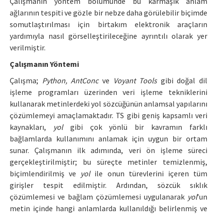
Çalışmanın yöntem bölümünde bu karmaşık anlam
ağlarının tespiti ve gözle bir nebze daha görülebilir biçimde
somutlaştırılması için birtakım elektronik araçların
yardımıyla nasıl görselleştirileceğine ayrıntılı olarak yer
verilmiştir.
Çalışmanın Yöntemi
Çalışma;
Python, AntConc
ve
Voyant Tools
gibi doğal dil
işleme programları üzerinden veri işleme tekniklerini
kullanarak metinlerdeki yol sözcüğünün anlamsal yapılarını
çözümlemeyi amaçlamaktadır. TS gibi geniş kapsamlı veri
kaynakları,
yol
gibi çok yönlü bir kavramın farklı
bağlamlarda kullanımını anlamak için uygun bir ortam
sunar. Çalışmanın ilk adımında, veri ön işleme süreci
gerçekleştirilmiştir; bu süreçte metinler temizlenmiş,
biçimlendirilmiş ve
yol
ile onun türevlerini içeren tüm
girişler tespit edilmiştir. Ardından, sözcük sıklık
çözümlemesi ve bağlam çözümlemesi uygulanarak
yol
’un
metin içinde hangi anlamlarda kullanıldığı belirlenmiş ve