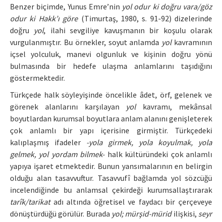
Benzer biçimde, Yunus Emre’nin
yol odur ki doğru vara/göz
odur ki Hakk’ı göre
(Timurtaş, 1980, s. 91-92) dizelerinde
doğru
yol
, ilahi sevgiliye kavuşmanın bir koşulu olarak
vurgulanmıştır. Bu örnekler, soyut anlamda
yol
kavramının
içsel yolculuk, manevi olgunluk ve kişinin doğru yönü
bulmasında bir hedefe ulaşma anlamlarını taşıdığını
göstermektedir.
Türkçede halk söyleyişinde öncelikle âdet, örf, gelenek ve
görenek alanlarını karşılayan
yol
kavramı, mekânsal
boyutlardan kurumsal boyutlara anlam alanını genişleterek
çok anlamlı bir yapı içerisine girmiştir. Türkçedeki
kalıplaşmış ifadeler
-yola girmek, yola koyulmak, yola
gelmek, yol yordam bilmek-
halk kültüründeki çok anlamlı
yapıya işaret etmektedir. Bunun yansımalarının en belirgin
olduğu alan tasavvuftur. Tasavvufî bağlamda yol sözcüğü
incelendiğinde bu anlamsal çekirdeği kurumsallaştırarak
tarîk/tarikat
adı altında öğretisel ve faydacı bir çerçeveye
dönüştürdüğü görülür. Burada
yol; mürşid-mürid
ilişkisi,
seyr