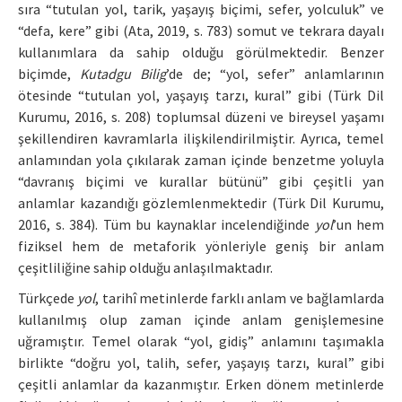
sıra “tutulan yol, tarik, yaşayış biçimi, sefer, yolculuk” ve
“defa, kere” gibi (Ata, 2019, s. 783) somut ve tekrara dayalı
kullanımlara da sahip olduğu görülmektedir. Benzer
biçimde,
Kutadgu Bilig
’de de; “yol, sefer” anlamlarının
ötesinde “tutulan yol, yaşayış tarzı, kural” gibi (Türk Dil
Kurumu, 2016, s. 208) toplumsal düzeni ve bireysel yaşamı
şekillendiren kavramlarla ilişkilendirilmiştir. Ayrıca, temel
anlamından yola çıkılarak zaman içinde benzetme yoluyla
“davranış biçimi ve kurallar bütünü” gibi çeşitli yan
anlamlar kazandığı gözlemlenmektedir (Türk Dil Kurumu,
2016, s. 384). Tüm bu kaynaklar incelendiğinde
yol
’un hem
fiziksel hem de metaforik yönleriyle geniş bir anlam
çeşitliliğine sahip olduğu anlaşılmaktadır.
Türkçede
yol
, tarihî metinlerde farklı anlam ve bağlamlarda
kullanılmış olup zaman içinde anlam genişlemesine
uğramıştır. Temel olarak “yol, gidiş” anlamını taşımakla
birlikte “doğru yol, talih, sefer, yaşayış tarzı, kural” gibi
çeşitli anlamlar da kazanmıştır. Erken dönem metinlerde