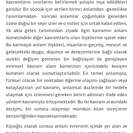
kavramların sınırlarını belirlemek yoluyla inşa edildikleri
görülür. Bir sözcük için verilen birinci anlamdan -genellikle
tanımlamadan- sonraki anlamlar çoğunlukla genelden
özele doğru bir seyir izler ve o millet için ortak kabul edilen,
ilk akla gelen tanımından ziyade ilgili kavramın anlam
kümesindeki diğer kavramlarla olan ilişkilerine işaret eder.
Bu karmaşık anlam ilişkileri, insanların geçmiş, mevcut ve
gelecekteki duygu, düşünce ve deneyimlerine bağlı olarak
sürekli değişim gösteren bir bağlılaşım ile genişleyen
evrensel kavram alanı kümesinin içerisindeki kesişim
kümeleri olarak somutlaştırılabilir. En temel anlamıyla,
fiziksel olarak bir noktadan diğerine ulaşımı sağlayan veya
kolaylaştıran
yol
kavramı, anlamsal düzlemde bir hedefe
ulaşmak için izlenmesi gereken belirli adımları ifade eden
yöntem
kavramıyla örtüşmektedir. Bu iki kavram arasındaki
kesişim, bir sonuca ulaşmayı mümkün kılan süreçlerin
benzerliğinden kaynaklanmaktadır.
Kişioğlu olarak sonsuz anlam evreninin içinde yer alan ve