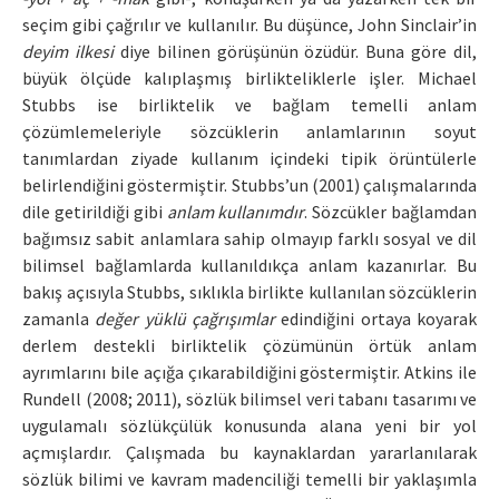
seçim gibi çağrılır ve kullanılır. Bu düşünce, John Sinclair’in
deyim ilkesi
diye bilinen görüşünün özüdür. Buna göre dil,
büyük ölçüde kalıplaşmış birlikteliklerle işler. Michael
Stubbs ise birliktelik ve bağlam temelli anlam
çözümlemeleriyle sözcüklerin anlamlarının soyut
tanımlardan ziyade kullanım içindeki tipik örüntülerle
belirlendiğini göstermiştir. Stubbs’un (2001) çalışmalarında
dile getirildiği gibi
anlam kullanımdır
. Sözcükler bağlamdan
bağımsız sabit anlamlara sahip olmayıp farklı sosyal ve dil
bilimsel bağlamlarda kullanıldıkça anlam kazanırlar. Bu
bakış açısıyla Stubbs, sıklıkla birlikte kullanılan sözcüklerin
zamanla
değer yüklü çağrışımlar
edindiğini ortaya koyarak
derlem destekli birliktelik çözümünün örtük anlam
ayrımlarını bile açığa çıkarabildiğini göstermiştir. Atkins ile
Rundell (2008; 2011), sözlük bilimsel veri tabanı tasarımı ve
uygulamalı sözlükçülük konusunda alana yeni bir yol
açmışlardır. Çalışmada bu kaynaklardan yararlanılarak
sözlük bilimi ve kavram madenciliği temelli bir yaklaşımla