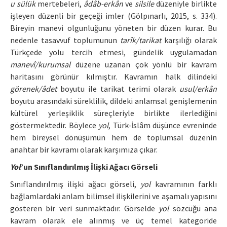
u sülük
mertebeleri,
âdâb-erkân
ve
silsile
düzeniyle birlikte
işleyen düzenli bir geçeği imler (Gölpınarlı, 2015, s. 334).
Bireyin manevi olgunluğunu yöneten bir düzen kurar. Bu
nedenle tasavvuf toplumunun
tarîk/tarikat
karşılığı olarak
Türkçede yolu tercih etmesi, gündelik uygulamadan
manevî/kurumsal
düzene uzanan çok yönlü bir kavram
haritasını görünür kılmıştır. Kavramın halk dilindeki
görenek/âdet
boyutu ile tarikat terimi olarak
usul/erkân
boyutu arasındaki süreklilik, dildeki anlamsal genişlemenin
kültürel yerleşiklik süreçleriyle birlikte ilerlediğini
göstermektedir. Böylece
yol
, Türk-İslâm düşünce evreninde
hem bireysel dönüşümün hem de toplumsal düzenin
anahtar bir kavramı olarak karşımıza çıkar.
Yol
’un Sınıflandırılmış İlişki Ağacı Görseli
Sınıflandırılmış ilişki ağacı görseli,
yol
kavramının farklı
bağlamlardaki anlam bilimsel ilişkilerini ve aşamalı yapısını
gösteren bir veri sunmaktadır. Görselde
yol
sözcüğü ana
kavram olarak ele alınmış ve üç temel kategoride