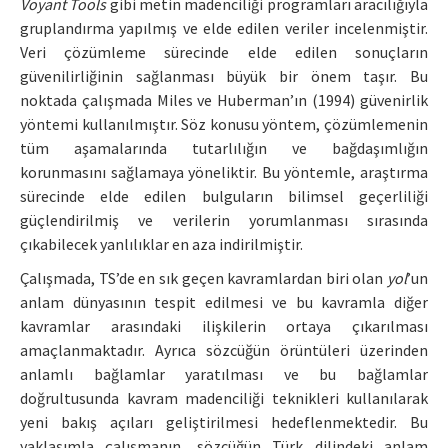
Voyant Tools
gibi metin madenciliği programları aracılığıyla
gruplandırma yapılmış ve elde edilen veriler incelenmiştir.
Veri çözümleme sürecinde elde edilen sonuçların
güvenilirliğinin sağlanması büyük bir önem taşır. Bu
noktada çalışmada Miles ve Huberman’ın (1994) güvenirlik
yöntemi kullanılmıştır. Söz konusu yöntem, çözümlemenin
tüm aşamalarında tutarlılığın ve bağdaşımlığın
korunmasını sağlamaya yöneliktir. Bu yöntemle, araştırma
sürecinde elde edilen bulguların bilimsel geçerliliği
güçlendirilmiş ve verilerin yorumlanması sırasında
çıkabilecek yanlılıklar en aza indirilmiştir.
Çalışmada, TS’de en sık geçen kavramlardan biri olan
yol
’un
anlam dünyasının tespit edilmesi ve bu kavramla diğer
kavramlar arasındaki ilişkilerin ortaya çıkarılması
amaçlanmaktadır. Ayrıca sözcüğün örüntüleri üzerinden
anlamlı bağlamlar yaratılması ve bu bağlamlar
doğrultusunda kavram madenciliği teknikleri kullanılarak
yeni bakış açıları geliştirilmesi hedeflenmektedir. Bu
yaklaşımla çalışmanın, sözcüğün Türk dilindeki anlam