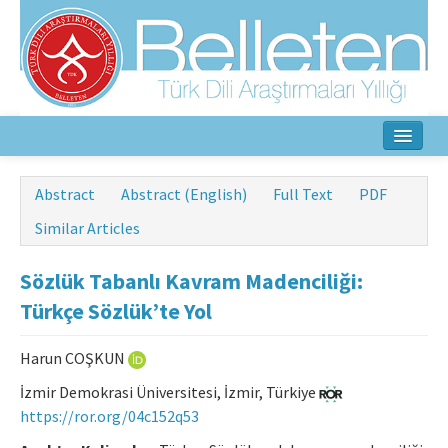
Home
Abstract
Abstract (English)
Full Text
PDF
About
Similar Articles
Aim & Scope
Sözlük Tabanlı Kavram Madenciliği:
Editorial Board
Türkçe Sözlük’te Yol
Author Guidelines
Harun COŞKUN
Ethical Principles
İzmir Demokrasi Üniversitesi, İzmir, Türkiye
https://ror.org/04c152q53
Contact Us