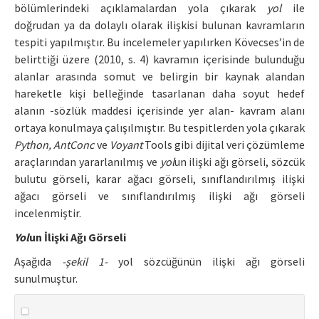
bölümlerindeki açıklamalardan yola çıkarak
yol
ile
doğrudan ya da dolaylı olarak ilişkisi bulunan kavramların
tespiti yapılmıştır. Bu incelemeler yapılırken Kövecses’in de
belirttiği üzere (2010, s. 4) kavramın içerisinde bulunduğu
alanlar arasında somut ve belirgin bir kaynak alandan
hareketle kişi belleğinde tasarlanan daha soyut hedef
alanın -sözlük maddesi içerisinde yer alan- kavram alanı
ortaya konulmaya çalışılmıştır. Bu tespitlerden yola çıkarak
Python, AntConc
ve
Voyant
Tools gibi dijital veri çözümleme
araçlarından yararlanılmış ve
yol
un ilişki ağı görseli, sözcük
bulutu görseli, karar ağacı görseli, sınıflandırılmış ilişki
ağacı görseli ve sınıflandırılmış ilişki ağı görseli
incelenmiştir.
Yol
un İlişki Ağı Görseli
Aşağıda
-şekil 1-
yol sözcüğünün ilişki ağı görseli
sunulmuştur.