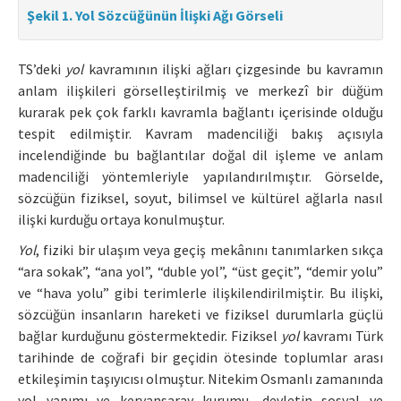
Şekil 1. Yol Sözcüğünün İlişki Ağı Görseli
TS’deki
yol
kavramının ilişki ağları çizgesinde bu kavramın
anlam ilişkileri görselleştirilmiş ve merkezî bir düğüm
kurarak pek çok farklı kavramla bağlantı içerisinde olduğu
tespit edilmiştir. Kavram madenciliği bakış açısıyla
incelendiğinde bu bağlantılar doğal dil işleme ve anlam
madenciliği yöntemleriyle yapılandırılmıştır. Görselde,
sözcüğün fiziksel, soyut, bilimsel ve kültürel ağlarla nasıl
ilişki kurduğu ortaya konulmuştur.
Yol
, fiziki bir ulaşım veya geçiş mekânını tanımlarken sıkça
“ara sokak”, “ana yol”, “duble yol”, “üst geçit”, “demir yolu”
ve “hava yolu” gibi terimlerle ilişkilendirilmiştir. Bu ilişki,
sözcüğün insanların hareketi ve fiziksel durumlarla güçlü
bağlar kurduğunu göstermektedir. Fiziksel
yol
kavramı Türk
tarihinde de coğrafi bir geçidin ötesinde toplumlar arası
etkileşimin taşıyıcısı olmuştur. Nitekim Osmanlı zamanında
yol yapımı ve kervansaray kurumu, devletin sosyal ve