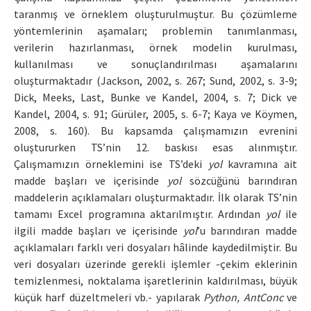
taranmış ve örneklem oluşturulmuştur. Bu çözümleme
yöntemlerinin aşamaları; problemin tanımlanması,
verilerin hazırlanması, örnek modelin kurulması,
kullanılması ve sonuçlandırılması aşamalarını
oluşturmaktadır (Jackson, 2002, s. 267; Sund, 2002, s. 3-9;
Dick, Meeks, Last, Bunke ve Kandel, 2004, s. 7; Dick ve
Kandel, 2004, s. 91; Gürüler, 2005, s. 6-7; Kaya ve Köymen,
2008, s. 160). Bu kapsamda çalışmamızın evrenini
oluştururken TS’nin 12. baskısı esas alınmıştır.
Çalışmamızın örneklemini ise TS’deki
yol
kavramına ait
madde başları ve içerisinde
yol
sözcüğünü barındıran
maddelerin açıklamaları oluşturmaktadır. İlk olarak TS’nin
tamamı Excel programına aktarılmıştır. Ardından
yol
ile
ilgili madde başları ve içerisinde
yol
’u barındıran madde
açıklamaları farklı veri dosyaları hâlinde kaydedilmiştir. Bu
veri dosyaları üzerinde gerekli işlemler -çekim eklerinin
temizlenmesi, noktalama işaretlerinin kaldırılması, büyük
küçük harf düzeltmeleri vb.- yapılarak
Python, AntConc
ve