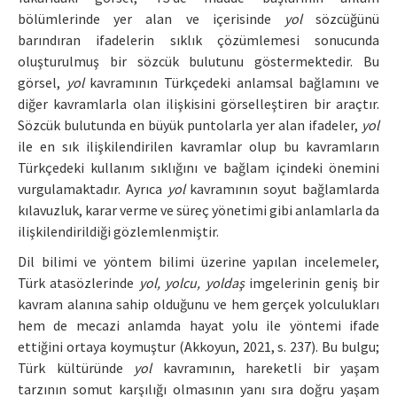
bölümlerinde yer alan ve içerisinde
yol
sözcüğünü
barındıran ifadelerin sıklık çözümlemesi sonucunda
oluşturulmuş bir sözcük bulutunu göstermektedir. Bu
görsel,
yol
kavramının Türkçedeki anlamsal bağlamını ve
diğer kavramlarla olan ilişkisini görselleştiren bir araçtır.
Sözcük bulutunda en büyük puntolarla yer alan ifadeler,
yol
ile en sık ilişkilendirilen kavramlar olup bu kavramların
Türkçedeki kullanım sıklığını ve bağlam içindeki önemini
vurgulamaktadır. Ayrıca
yol
kavramının soyut bağlamlarda
kılavuzluk, karar verme ve süreç yönetimi gibi anlamlarla da
ilişkilendirildiği gözlemlenmiştir.
Dil bilimi ve yöntem bilimi üzerine yapılan incelemeler,
Türk atasözlerinde
yol, yolcu, yoldaş
imgelerinin geniş bir
kavram alanına sahip olduğunu ve hem gerçek yolculukları
hem de mecazi anlamda hayat yolu ile yöntemi ifade
ettiğini ortaya koymuştur (Akkoyun, 2021, s. 237). Bu bulgu;
Türk kültüründe
yol
kavramının, hareketli bir yaşam
tarzının somut karşılığı olmasının yanı sıra doğru yaşam