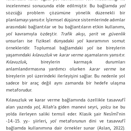
incelenmesi sonucunda elde edilmiştir. Bu bağlamda
yol
sözcüğü problem çözümüne yönelik düzenekli bir
planlamayı yansıtır. İşlemsel düşünce sistemlerinde adımlar
arasındaki bağlantılar ve bu bağlantıların etkin kullanımı,
yol
kavramıyla özdeştir.
Trafik akışı, şerit
ve
güvenlik
unsurları ise fiziksel dünyadaki
yol
kavramının somut
örnekleridir. Toplumsal bağlamdaki
yol
ise bireylerin
yaşamındaki
kılavuzluk
ve
karar verme
aşamalarını yansıtır.
Kılavuzluk
, bireylerin karmaşık durumları
anlamlandırmasına yardımcı olurken
karar verme
ise
bireylerin yol üzerindeki ilerleyişini sağlar. Bu nedenle yol
sadece bir araç değil aynı zamanda bir hedefe ulaşma
metaforudur.
Kılavuzluk ve karar verme bağlamında özellikle tasavvufî
alan yazında
yol
, Allah’a giden manevi seyri,
yolcu
ise bu
yolda ilerleyen saliki temsil eder. Klasik şair Nesîmî’nin
-14.-15. yy.- şiirleri,
yol
metaforunun dini ve tasavvufî
bağlamda kullanımına dair örnekler sunar (Aslan, 2022).