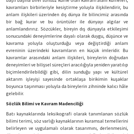
başlı başına birer sonsuz küme olan kavram alanı kümeleri,
kavramları birbirleriyle kesiştirme yoluyla ilişkilendirir, bu
anlam ilişkileri üzerinden dış dünya ile bilincimiz arasında
bir bağ kurar ve bu örüntüler ile dünyayı algılar ve
anlamlandırırız. Sözcükler, bireyin dış dünyayla etkileşimi
sonucundaki deneyimlerine dayalı olarak duygu, düşünce ve
kavrama yoluyla oluşturduğu veya değiştirdiği anlam
evreninin üzerindeki kavramların en küçük imleridir. Bu
kavramlar arasındaki anlam ilişkileri, bireylerin doğrudan
deneyimleri ve bilişsel süreçleri aracılığıyla yeniden yaratılıp
biçimlendirilebildiği gibi, dilin sunduğu yapı ve kültürel
aktarım işleyişi sayesinde ortaklaşa birikimin kuşaklar
boyunca taşınması yoluyla da bireylerin zihninde kalıcı hâle
gelebilir.
Sözlük Bilimi ve Kavram Madenciliği
Batı kaynaklarında leksikografi olarak tanımlanan sözlük
bilimi terimi, söz varlığı kaynaklarının kuramsal temellerini
belirleyen ve uygulamalı olarak tasarımını, derlenmesini,