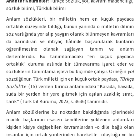
Anahtar Kelimeler:
Türkçe Sözlük, yol, kavram madenciliği,
sözlük bilimi, Türklük bilimi
Manuscript Submission
Anlam sözlükleri, bir milletin hem en küçük paydaca
ortaklık düzeyinde bildiği, bunun yanında o milletin dilinin
ISSN: 0564-5050 · e-ISSN: 2651-5113
söz varlığında yer alıp yaygın olarak bilinmeyen kavramları
da barındıran ve ihtiyaç hâlinde başvurularak bunların
öğrenilmesine olanak sağlayan tanım ve anlam
derlemleridir. Bu tanımlamadaki “en küçük paydaca
ortaklık” durumu aslında bir tümevarıma işaret eder ve
sözlüklerin tanımlama işlevi bu biçimde çalışır. Örneğin
yol
sözcüğünün Türk milleti için en küçük ortak paydası,
Türkçe
Sözlük
’te (TS) verilen birinci anlamındaki “Karada, havada,
suda bir yerden bir yere gitmek için aşılan uzaklık; sırat,
tarik.” (Türk Dil Kurumu, 2023, s. 3636) tanımıdır.
Anlam sözlüklerine bu noktadan bakıldığında içlerindeki
madde başlarının esasen kendilerine yüklenen anlamları
kişiden kişiye değişebilen kavramlardan -o dile bağlı olan
insanlar için ortak yönlerinden hareketle- oluştuğu ve bu