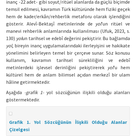
inanç -22 adet- gibi soyut/ritüel alanlarda da güçlü biçimde
temsil edilmesi, kavramın Türk kültüründe hem fiziki geçek
hem de kader/erkân/rehberlik metaforu olarak işlendiğini
gösterir. Alevî-Bektaşî metinlerinde de
yol
’un ritüel ve
manevi rehberlik anlamlarında kullanılması (Ufuk, 2023, s.
130)
yol
un tarihsel ve edebî değerini pekiştirir. Bu bağlamda
yol
, bireyin inanç uygulamalarındaki ilerleyişini ve hakikate
yönelimini belirleyen temel bir çerçeve sunar. Söz konusu
kullanım, kavramın tarihsel sürekliliğini ve edebî
metinlerdeki işlevsel derinliğini pekiştirerek
yol
’u hem
kültürel hem de anlam bilimsel açıdan merkezî bir ulam
hâline getirmektedir.
Aşağıda
-grafik 1-
yol sözcüğünün ilişkili olduğu alanları
göstermektedir.
Grafik 1. Yol Sözcüğünün İlişkili Olduğu Alanlar
Çizelgesi