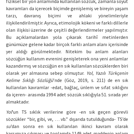
fiziksel bir yön anlamında kullanılan sözcük, zamanla soyut
kavramları da içerecek biçimde genişlemiş ve bireyin yaşam
tarzı, davranış biçimi ve ahlaki yönelimleriyle
ilişkilendirilmiştir. Ayrıca, etimolojik kökeni ve farklı dillerle
olan ilişkisi üzerine de çeşitli değerlendirmeler yapılmıştır.
Bu açıklamalardan yola çıkarak tarihî metinlerden
günümüze gelene kadar birçok farklı anlam alanı içerisinde
yer aldığı görülmektedir. Nitekim bu anlam alanları
sözcüğün kullanım evrenini genişleterek ona yeni anlamlar
kazandırmış ve sözcüğün en sık kullanılan sözcüklerden biri
olarak yer almasına sebep olmuştur.
Yol, Yazılı Türkçenin
Kelime Sıklığı Sözlüğü
’nde (Göz, 2019, s. 211) de en sık
kullanılan kavramlar -edat, bağlaç, ünlem ve sıfat sıklığını
da içeren- arasında 1994 adet sözcük sıklığıyla 51. sırada yer
almaktadır.
Yol
’un TS sıklık verilerine göre -en sık geçen görevli
sözcükler “bir, gibi, ve, … vb.” dışarıda tutulduğunda- TS’de
su
’dan sonra en sık kullanılan ikinci kavram olarak
karşımıza çıkması ve toplamda 1149 adet maddenin anlam