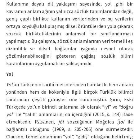
Kullanıma dayalı dil yaklaşımı sayesinde, yol gibi bir
kavramın anlam ağının yalnızca sözlük tanımlarından değil,
geniş çaplı birlikte kullanım verilerinden ve bu verilerin
ortaya koyduğu kalıplaşmış dilsel örüntülerden yola çıkarak
sözcük birlikteliklerinin anlamsal bir sınıflandırması
yapılmıştır. Bu çalışma, sözcük anlamlarının veri temelli eş
dizimlilik ve dilsel bağlamlar ışığında nesnel olarak
çözümlenebileceğini gösteren çağdaş sözlük bilimi
kuramlarının uygulamalı bir yaklaşımıdır.
Yol
Yol
’un Türkçenin tarihî metinlerinden hareketle hem anlam
yönünden hem de kökeniyle ilgili birçok Türklük bilimci
tarafından çeşitli görüşler öne sürülmüştür. Şirin, Eski
Türkçede yol’un birincil anlamına ek olarak “iyi” ve “doğru
yol
” ile “talih” anlamlarını da içerdiğini (2015, s. 144) ifade
etmektedir. Rӓsӓnen,
jōl
sözcüğünün Moğolca
ǯol
ile
bağlantılı olduğunu (1969, s. 205-206) öne sürmektedir.
Clauson, temel anlamının “yol”, “gidiş” olduğunu belirtmiş;