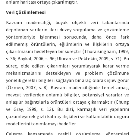
anlam haritası ortaya çıkarılmıştır.
Veri Çözümlemesi
Kavram madenciliği, büyük ölçekli veri tabanlarında
depolanan verilerin ileri düzey sorgulama ve çözümleme
yöntemleriyle işlenmesi sonucunda, daha önce fark
edilmemiş örüntülerin, eğilimlerin ve ilişkilerin ortaya
çıkarılmasını hedefleyen bir süreçtir (Thuraisingham, 1999,
s. 36; Baykal, 2006, s. 96; Ulucan ve Pektekin, 2009, s. 71). Bu
süreç, elde edilen çıkarımları yorumlayarak karar verme
mekanizmalarını destekleyen ve problem çözümüne
yönelik gerekli bilgileri sağlayan bir araç olarak işlev görür
(Özmen, 2007, s. 8). Kavram madenciliğinde temel amaç,
mevcut verilerden anlamlı bilgiler, potansiyel yararlar ve
anlaşılır bağıntılarla örüntüleri ortaya çıkarmaktır (Chung
ve Gray, 1999, s. 13). Bu dizi, karmaşık veri yapılarını
çözümleyerek gizli kalmış ilişkileri ve kullanılabilir öngörü
modellerini tanımlamayı hedefler.
Çalışma kapsamında çeşitli çözümleme yöntemleri