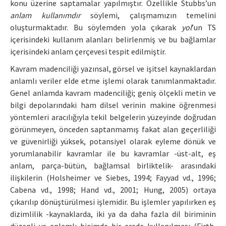
konu üzerine saptamalar yapılmıştır. Özellikle Stubbs’un
anlam kullanımdır
söylemi, çalışmamızın temelini
oluşturmaktadır. Bu söylemden yola çıkarak
yol
’un TS
içerisindeki kullanım alanları belirlenmiş ve bu bağlamlar
içerisindeki anlam çerçevesi tespit edilmiştir.
Kavram madenciliği yazınsal, görsel ve işitsel kaynaklardan
anlamlı veriler elde etme işlemi olarak tanımlanmaktadır.
Genel anlamda kavram madenciliği; geniş ölçekli metin ve
bilgi depolarındaki ham dilsel verinin makine öğrenmesi
yöntemleri aracılığıyla tekil belgelerin yüzeyinde doğrudan
görünmeyen, önceden saptanmamış fakat alan geçerliliği
ve güvenirliği yüksek, potansiyel olarak eyleme dönük ve
yorumlanabilir kavramlar ile bu kavramlar -üst-alt, eş
anlam, parça-bütün, bağlamsal birliktelik- arasındaki
ilişkilerin (Holsheimer ve Siebes, 1994; Fayyad vd., 1996;
Cabena vd., 1998; Hand vd., 2001; Hung, 2005) ortaya
çıkarılıp dönüştürülmesi işlemidir. Bu işlemler yapılırken eş
dizimlilik -kaynaklarda, iki ya da daha fazla dil biriminin