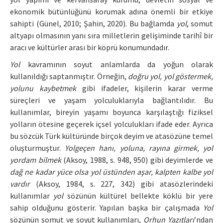
ekonomik bütünlüğünü korumak adına önemli bir etkiye
sahipti (Günel, 2010; Şahin, 2020). Bu bağlamda
yol
, somut
altyapı olmasının yanı sıra milletlerin gelişiminde tarihî bir
aracı ve kültürler arası bir köprü konumundadır.
Yol
kavramının soyut anlamlarda da yoğun olarak
kullanıldığı saptanmıştır. Örneğin,
doğru yol, yol göstermek,
yolunu kaybetmek
gibi ifadeler, kişilerin karar verme
süreçleri ve yaşam yolculuklarıyla bağlantılıdır. Bu
kullanımlar, bireyin yaşamı boyunca karşılaştığı fiziksel
yolların ötesine geçerek içsel yolculukları ifade eder. Ayrıca
bu sözcük Türk kültüründe birçok deyim ve atasözüne temel
oluşturmuştur.
Yolgeçen hanı, yoluna, rayına girmek, yol
yordam bilmek
(Aksoy, 1988, s. 948, 950) gibi deyimlerde ve
dağ ne kadar yüce olsa yol üstünden aşar, kalpten kalbe yol
vardır
(Aksoy, 1984, s. 227, 342) gibi atasözlerindeki
kullanımlar
yol
sözünün kültürel bellekte köklü bir yere
sahip olduğunu gösterir. Yapılan başka bir çalışmada
Yol
sözünün somut ve soyut kullanımları,
Orhun Yazıtları
’ndan