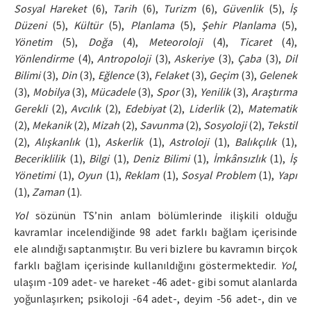
Sosyal Hareket
(6),
Tarih
(6),
Turizm
(6),
Güvenlik
(5),
İş
Düzeni
(5),
Kültür
(5),
Planlama
(5),
Şehir Planlama
(5),
Yönetim
(5),
Doğa
(4),
Meteoroloji
(4),
Ticaret
(4),
Yönlendirme
(4),
Antropoloji
(3),
Askeriye
(3),
Çaba
(3),
Dil
Bilimi
(3),
Din
(3),
Eğlence
(3),
Felaket
(3),
Geçim
(3),
Gelenek
(3),
Mobilya
(3),
Mücadele
(3),
Spor
(3),
Yenilik
(3),
Araştırma
Gerekli
(2),
Avcılık
(2),
Edebiyat
(2),
Liderlik
(2),
Matematik
(2),
Mekanik
(2),
Mizah
(2),
Savunma
(2),
Sosyoloji
(2),
Tekstil
(2),
Alışkanlık
(1),
Askerlik
(1),
Astroloji
(1),
Balıkçılık
(1),
Beceriklilik
(1),
Bilgi
(1),
Deniz Bilimi
(1),
İmkânsızlık
(1),
İş
Yönetimi
(1),
Oyun
(1),
Reklam
(1),
Sosyal Problem
(1),
Yapı
(1),
Zaman
(1).
Yol
sözünün TS’nin anlam bölümlerinde ilişkili olduğu
kavramlar incelendiğinde 98 adet farklı bağlam içerisinde
ele alındığı saptanmıştır. Bu veri bizlere bu kavramın birçok
farklı bağlam içerisinde kullanıldığını göstermektedir.
Yol
,
ulaşım -109 adet- ve hareket -46 adet- gibi somut alanlarda
yoğunlaşırken; psikoloji -64 adet-, deyim -56 adet-, din ve