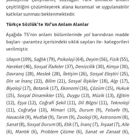
çeşitliliğini çözümleyerek alana kuramsal ve uygulanabilir
katkılar sunması beklenmektedir.
Türkçe Sözlük’te
Yol
’un Anlam Alanlar
Aşağıda TS’nin anlam bölümlerinde
yol
barındıran madde
başları -parantez içerisindeki sıklık sayıları ile- kategorileri
verilmiştir.
Ulaşım
(109),
Sağlık
(79),
Psikoloji
(64),
Deyim
(56),
Fizik
(55),
Hareket
(46),
Sosyal İfadeler
(37),
Denizcilik
(30),
Kimya
(30),
Davranış
(28),
Meslek
(28),
İletişim
(26),
Sosyal Eleştiri
(25),
Din ve İnanç
(22),
Bilim
(21),
Sosyal İlişkiler
(18),
Algı
(17),
Biyoloji
(17),
Botanik
(17),
Ekonomi
(16),
Çözüm
(15),
Hukuk
(15),
Sosyal Dinamikler
(15),
Duygu
(13),
Müzik
(13),
Eğitim
(12),
Eşya
(12),
Coğrafi Şekil
(11),
Dil Bilgisi
(11),
Teknoloji
(11),
Coğrafya
(10),
Mimari
(10),
Durum
(9),
Felsefe
(9),
Havacılık
(9),
Mutfak
(9),
Tarım
(9),
Zooloji
(9),
Astronomi
(8),
Sanat
(8),
Sosyal Durum
(8),
Etik
(7),
İnanç
(7),
İnşaat
(7),
Aile
(6),
Mantık
(6),
Problem Çözme
(6),
Sanat ve Zanaat
(6),