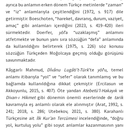
ayrıca bu anlamın erken dönem Türkçe metinlerde “zaman”
ve “iz” anlamlarıyla çeşitlendiğini (1972, s. 917) dile
getirmiştir. Boeschoten, “hareket, davranış, durum, vaziyet,
amaç” gibi anlamları içerdiğini (2023, s. 419-420) ileri
sürmektedir. Doerfer,
yōl
’a “uzaklaşmış” anlamını
atfetmekte ve bunun yanı sıra sözcüğün “defa” anlamında
da kullanıldığını belirterek (1975, s. 226) söz konusu
sözcüğün Türkçeden Moğolcaya geçmiş olduğu görüşünü
savunmaktadır.
Kâşgarlı Mahmud,
Dîvânu Lugâti’t-Türk
’te
yōl
’u, temel
anlamı itibarıyla “yol” ve “sefer” olarak tanımlamış ve bu
bağlamda kullanıldığına dikkat çekmiştir (Ercilasun ve
Akkoyunlu, 2015, s. 407). Öte yandan
Atebetü’l-Hakayık
ve
Divan-ı Hikmet
gibi dönemin önemli eserlerinde de
tarik
kavramıyla eş anlamlı olarak ele alınmıştır (Arat, 1992, s.
241; 2018, s. 286; Utebekov, 2021, s. 380). Karahanlı
Türkçesine ait
İlk Kur’an Tercümesi
incelendiğinde, “doğru
yol, kurtuluş yolu” gibi soyut anlamlar kazanmasının yanı