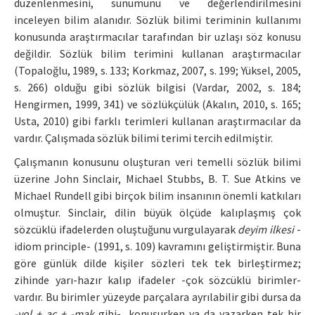
düzenlenmesini, sunumunu ve değerlendirilmesini
inceleyen bilim alanıdır. Sözlük bilimi teriminin kullanımı
konusunda araştırmacılar tarafından bir uzlaşı söz konusu
değildir. Sözlük bilim terimini kullanan araştırmacılar
(Topaloğlu, 1989, s. 133; Korkmaz, 2007, s. 199; Yüksel, 2005,
s. 266) olduğu gibi sözlük bilgisi (Vardar, 2002, s. 184;
Hengirmen, 1999, 341) ve sözlükçülük (Akalın, 2010, s. 165;
Usta, 2010) gibi farklı terimleri kullanan araştırmacılar da
vardır. Çalışmada sözlük bilimi terimi tercih edilmiştir.
Çalışmanın konusunu oluşturan veri temelli sözlük bilimi
üzerine John Sinclair, Michael Stubbs, B. T. Sue Atkins ve
Michael Rundell gibi birçok bilim insanının önemli katkıları
olmuştur. Sinclair, dilin büyük ölçüde kalıplaşmış çok
sözcüklü ifadelerden oluştuğunu vurgulayarak
deyim ilkesi
-
idiom principle- (1991, s. 109) kavramını geliştirmiştir. Buna
göre günlük dilde kişiler sözleri tek tek birleştirmez;
zihinde yarı-hazır kalıp ifadeler -çok sözcüklü birimler-
vardır. Bu birimler yüzeyde parçalara ayrılabilir gibi dursa da
-yol + aç + -mak
gibi-, konuşurken ya da yazarken tek bir