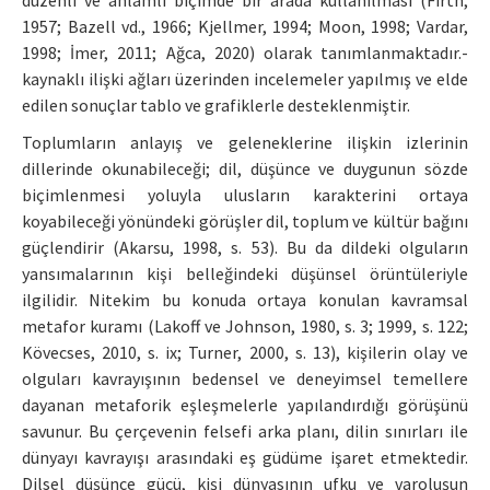
düzenli ve anlamlı biçimde bir arada kullanılması (Firth,
1957; Bazell vd., 1966; Kjellmer, 1994; Moon, 1998; Vardar,
1998; İmer, 2011; Ağca, 2020) olarak tanımlanmaktadır.-
kaynaklı ilişki ağları üzerinden incelemeler yapılmış ve elde
edilen sonuçlar tablo ve grafiklerle desteklenmiştir.
Toplumların anlayış ve geleneklerine ilişkin izlerinin
dillerinde okunabileceği; dil, düşünce ve duygunun sözde
biçimlenmesi yoluyla ulusların karakterini ortaya
koyabileceği yönündeki görüşler dil, toplum ve kültür bağını
güçlendirir (Akarsu, 1998, s. 53). Bu da dildeki olguların
yansımalarının kişi belleğindeki düşünsel örüntüleriyle
ilgilidir. Nitekim bu konuda ortaya konulan kavramsal
metafor kuramı (Lakoff ve Johnson, 1980, s. 3; 1999, s. 122;
Kövecses, 2010, s. ix; Turner, 2000, s. 13), kişilerin olay ve
olguları kavrayışının bedensel ve deneyimsel temellere
dayanan metaforik eşleşmelerle yapılandırdığı görüşünü
savunur. Bu çerçevenin felsefi arka planı, dilin sınırları ile
dünyayı kavrayışı arasındaki eş güdüme işaret etmektedir.
Dilsel düşünce gücü, kişi dünyasının ufku ve varoluşun