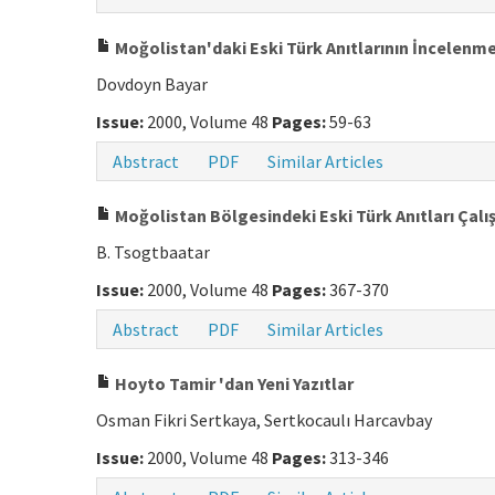
Moğolistan'daki Eski Türk Anıtlarının İncelenm
Dovdoyn Bayar
Issue:
2000, Volume 48
Pages:
59-63
Abstract
PDF
Similar Articles
Moğolistan Bölgesindeki Eski Türk Anıtları Çalı
B. Tsogtbaatar
Issue:
2000, Volume 48
Pages:
367-370
Abstract
PDF
Similar Articles
Hoyto Tamir 'dan Yeni Yazıtlar
Osman Fikri Sertkaya, Sertkocaulı Harcavbay
Issue:
2000, Volume 48
Pages:
313-346