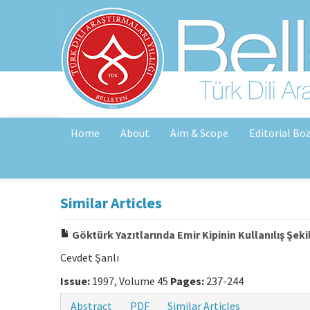
Home
About
Aim & Scope
Editorial Bo
Similar Articles
Göktürk Yazıtlarında Emir Kipinin Kullanılış Şek
Cevdet Şanlı
Issue:
1997, Volume 45
Pages:
237-244
Abstract
PDF
Similar Articles