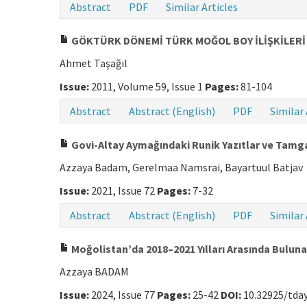
Abstract
PDF
Similar Articles
GÖKTÜRK DÖNEMİ TÜRK MOĞOL BOY İLİŞKİLERİ 
Ahmet Taşağıl
Issue:
2011, Volume 59, Issue 1
Pages:
81-104
Abstract
Abstract (English)
PDF
Similar 
Govi-Altay Aymağındaki Runik Yazıtlar ve Tamg
Azzaya Badam, Gerelmaa Namsrai, Bayartuul Batjav
Issue:
2021, Issue 72
Pages:
7-32
Abstract
Abstract (English)
PDF
Similar 
Moğolistan’da 2018–2021 Yılları Arasında Buluna
Azzaya BADAM
Issue:
2024, Issue 77
Pages:
25-42
DOI:
10.32925/tday