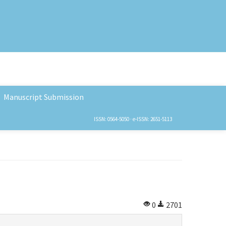
Manuscript Submission
ISSN: 0564-5050 · e-ISSN: 2651-5113
0
2701