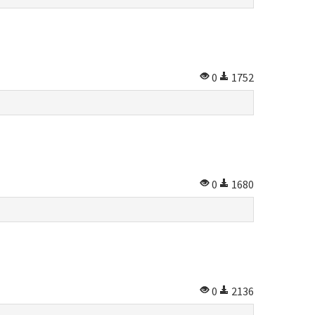
0
1752
0
1680
0
2136