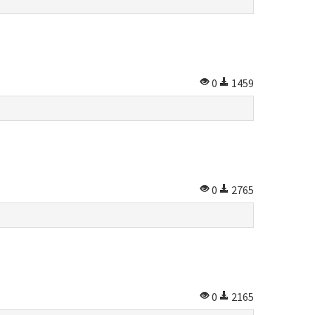
0
1459
0
2765
0
2165