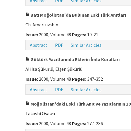
Abstract
PDF
Similar Articles
Batı Moğolistan'da Bulunan Eski Türk Anıtları
Ch. Amartuvshin
Issue:
2000, Volume 48
Pages:
19-21
Abstract
PDF
Similar Articles
Göktürk Yazıtlarında Eklerin İmla Kuralları
Ali İsa Şükürlü, Elşen Şükürlü
Issue:
2000, Volume 48
Pages:
347-352
Abstract
PDF
Similar Articles
Moğolistan'daki Eski Türk Anıt ve Yazıtlarının 19
Takashi Osawa
Issue:
2000, Volume 48
Pages:
277-286