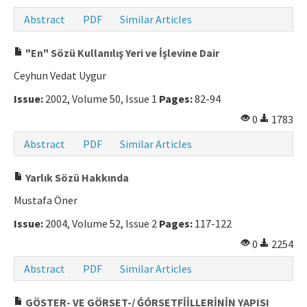
Abstract
PDF
Similar Articles
"En" Sözü Kullanılış Yeri ve İşlevine Dair
Ceyhun Vedat Uygur
Issue:
2002, Volume 50, Issue 1
Pages:
82-94
0
1783
Abstract
PDF
Similar Articles
Yarlık Sözü Hakkında
Mustafa Öner
Issue:
2004, Volume 52, Issue 2
Pages:
117-122
0
2254
Abstract
PDF
Similar Articles
GÖSTER- VE GÖRSET-/ ĠÓRSETFİİLLERİNİN YAPISI