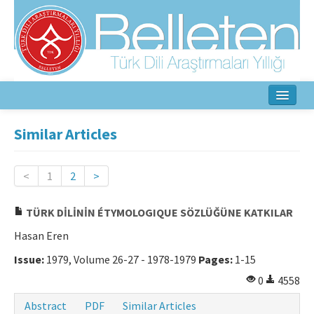
Home
Similar Articles
About
<
1
2
>
Aim & Scope
TÜRK DİLİNİN ÉTYMOLOGIQUE SÖZLÜĞÜNE KATKILAR
Editorial Board
Hasan Eren
Author Guidelines
Issue:
1979, Volume 26-27 - 1978-1979
Pages:
1-15
Ethical Principles
0
4558
Contact Us
Abstract
PDF
Similar Articles