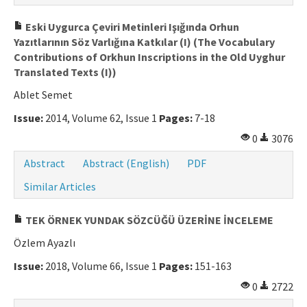
Eski Uygurca Çeviri Metinleri Işığında Orhun
Yazıtlarının Söz Varlığına Katkılar (I) (The Vocabulary
Contributions of Orkhun Inscriptions in the Old Uyghur
Translated Texts (I))
Ablet Semet
Issue:
2014, Volume 62, Issue 1
Pages:
7-18
0
3076
Abstract
Abstract (English)
PDF
Similar Articles
TEK ÖRNEK YUNDAK SÖZCÜĞÜ ÜZERİNE İNCELEME
Özlem Ayazlı
Issue:
2018, Volume 66, Issue 1
Pages:
151-163
0
2722