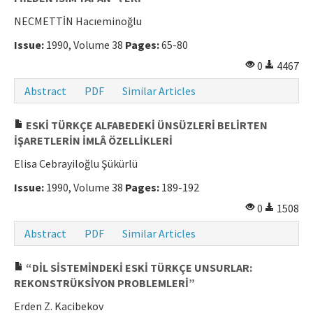
NECMETTİN Hacıeminoğlu
Issue:
1990, Volume 38
Pages:
65-80
0
4467
Abstract
PDF
Similar Articles
ESKİ TÜRKÇE ALFABEDEKİ ÜNSÜZLERİ BELİRTEN
İŞARETLERİN İMLÂ ÖZELLİKLERİ
Elisa Cebrayiloğlu Şükürlü
Issue:
1990, Volume 38
Pages:
189-192
0
1508
Abstract
PDF
Similar Articles
“DİL SİSTEMİNDEKİ ESKİ TÜRKÇE UNSURLAR:
REKONSTRÜKSİYON PROBLEMLERİ”
Erden Z. Kacibekov