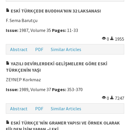
Manuscript Submission
ESKİ TÜRKÇEDE BUDDHA’NIN 32 LAKSANASI
F. Sema Barutçu
ISSN: 0564-5050 · e-ISSN: 2651-5113
Issue:
1987, Volume 35
Pages:
11-33
0
1955
Abstract
PDF
Similar Articles
YAZILI DEVİRLERDEKİ GELİŞMELERE GÖRE ESKİ
TÜRKÇENİN YAŞI
ZEYNEP Korkmaz
Issue:
1989, Volume 37
Pages:
353-370
0
7247
Abstract
PDF
Similar Articles
ESKİ TÜRKÇE’NİN GRAMER YAPISI VE ÖRNEK OLARAK
FİİLDEN İSİM YAPAN –l EKİ