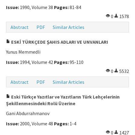
Issue:
1990, Volume 38
Pages:
81-84
0
1578
Abstract
PDF
Similar Articles
ESKİ TÜRKÇEDE ŞAHIS ADLARI VE UNVANLARI
Yunus Memmedli
Issue:
1994, Volume 42
Pages:
95-110
0
5532
Abstract
PDF
Similar Articles
Eski Türkçe Yazıtlar ve Yazıtların Türk Lehçelerinin
Şekillenmesindeki Rolü Üzerine
Gani Abdurrahmanov
Issue:
2000, Volume 48
Pages:
1-4
0
1427