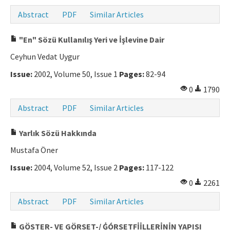
Abstract
PDF
Similar Articles
"En" Sözü Kullanılış Yeri ve İşlevine Dair
Ceyhun Vedat Uygur
Issue:
2002, Volume 50, Issue 1
Pages:
82-94
0
1790
Abstract
PDF
Similar Articles
Yarlık Sözü Hakkında
Mustafa Öner
Issue:
2004, Volume 52, Issue 2
Pages:
117-122
0
2261
Abstract
PDF
Similar Articles
GÖSTER- VE GÖRSET-/ ĠÓRSETFİİLLERİNİN YAPISI