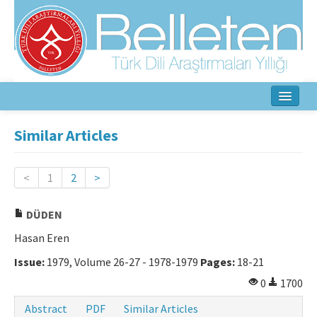
Home
Similar Articles
About
<
1
2
>
Aim & Scope
DÜDEN
Editorial Board
Hasan Eren
Author Guidelines
Issue:
1979, Volume 26-27 - 1978-1979
Pages:
18-21
Ethical Principles
0
1700
Contact Us
Abstract
PDF
Similar Articles