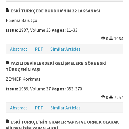
Manuscript Submission
ESKİ TÜRKÇEDE BUDDHA’NIN 32 LAKSANASI
F. Sema Barutçu
ISSN: 0564-5050 · e-ISSN: 2651-5113
Issue:
1987, Volume 35
Pages:
11-33
0
1964
Abstract
PDF
Similar Articles
YAZILI DEVİRLERDEKİ GELİŞMELERE GÖRE ESKİ
TÜRKÇENİN YAŞI
ZEYNEP Korkmaz
Issue:
1989, Volume 37
Pages:
353-370
0
7257
Abstract
PDF
Similar Articles
ESKİ TÜRKÇE’NİN GRAMER YAPISI VE ÖRNEK OLARAK
FİİLDEN İSİM YAPAN –l EKİ