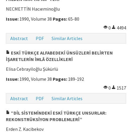
NECMETTİN Hacıeminoğlu
Issue:
1990, Volume 38
Pages:
65-80
0
4494
Abstract
PDF
Similar Articles
ESKİ TÜRKÇE ALFABEDEKİ ÜNSÜZLERİ BELİRTEN
İŞARETLERİN İMLÂ ÖZELLİKLERİ
Elisa Cebrayiloğlu Şükürlü
Issue:
1990, Volume 38
Pages:
189-192
0
1517
Abstract
PDF
Similar Articles
“DİL SİSTEMİNDEKİ ESKİ TÜRKÇE UNSURLAR:
REKONSTRÜKSİYON PROBLEMLERİ”
Erden Z. Kacibekov