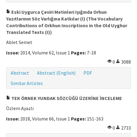
Eski Uygurca Çeviri Metinleri Işığında Orhun
Yazıtlarının Söz Varlığına Katkılar (I) (The Vocabulary
Contributions of Orkhun Inscriptions in the Old Uyghur
Translated Texts (I))
Ablet Semet
Issue:
2014, Volume 62, Issue 1
Pages:
7-18
0
3088
Abstract
Abstract (English)
PDF
Similar Articles
TEK ÖRNEK YUNDAK SÖZCÜĞÜ ÜZERİNE İNCELEME
Özlem Ayazlı
Issue:
2018, Volume 66, Issue 1
Pages:
151-163
0
2733