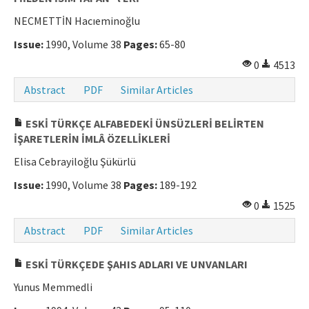
NECMETTİN Hacıeminoğlu
Issue:
1990, Volume 38
Pages:
65-80
0
4513
Abstract
PDF
Similar Articles
ESKİ TÜRKÇE ALFABEDEKİ ÜNSÜZLERİ BELİRTEN
İŞARETLERİN İMLÂ ÖZELLİKLERİ
Elisa Cebrayiloğlu Şükürlü
Issue:
1990, Volume 38
Pages:
189-192
0
1525
Abstract
PDF
Similar Articles
ESKİ TÜRKÇEDE ŞAHIS ADLARI VE UNVANLARI
Yunus Memmedli