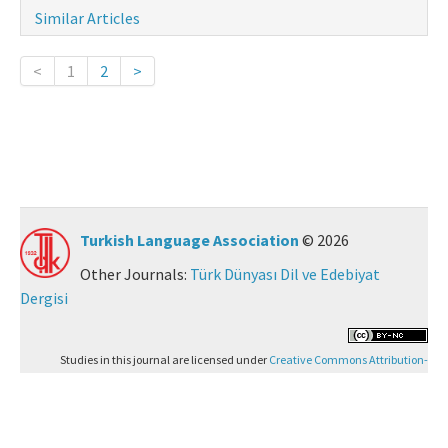
Similar Articles
<
1
2
>
Turkish Language Association
© 2026
Other Journals:
Türk Dünyası Dil ve Edebiyat
Dergisi
Studies in this journal are licensed under
Creative Commons Attribution-
NonCommercial 4.0 International (CC BY-NC 4.0)
.
Yazılım Parkı - Scientific Journal Publishing and Management System