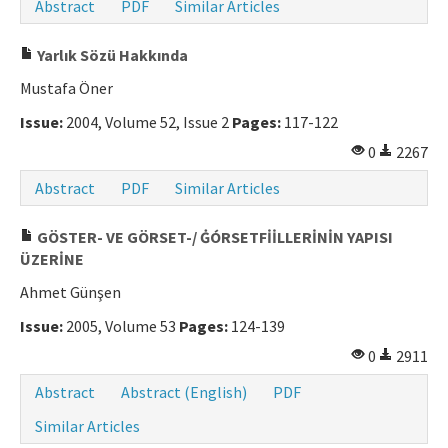
Abstract
PDF
Similar Articles
Yarlık Sözü Hakkında
Mustafa Öner
Issue:
2004, Volume 52, Issue 2
Pages:
117-122
0
2267
Abstract
PDF
Similar Articles
GÖSTER- VE GÖRSET-/ ĠÓRSETFİİLLERİNİN YAPISI
ÜZERİNE
Ahmet Günşen
Issue:
2005, Volume 53
Pages:
124-139
0
2911
Abstract
Abstract (English)
PDF
Similar Articles