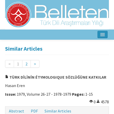
Home
Similar Articles
About
<
1
2
>
Aim & Scope
TÜRK DİLİNİN ÉTYMOLOGIQUE SÖZLÜĞÜNE KATKILAR
Editorial Board
Hasan Eren
Author Guidelines
Issue:
1979, Volume 26-27 - 1978-1979
Pages:
1-15
Ethical Principles
0
4578
Contact Us
Abstract
PDF
Similar Articles