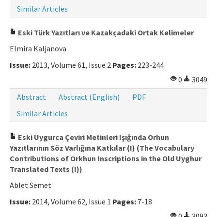
Similar Articles
Eski Türk Yazıtları ve Kazakçadaki Ortak Kelimeler
Elmira Kaljanova
Issue:
2013, Volume 61, Issue 2
Pages:
223-244
0
3049
Abstract
Abstract (English)
PDF
Similar Articles
Eski Uygurca Çeviri Metinleri Işığında Orhun
Yazıtlarının Söz Varlığına Katkılar (I) (The Vocabulary
Contributions of Orkhun Inscriptions in the Old Uyghur
Translated Texts (I))
Ablet Semet
Issue:
2014, Volume 62, Issue 1
Pages:
7-18
0
3093