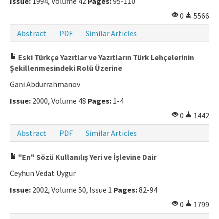
Issue:
1994, Volume 42
Pages:
95-110
0
5566
Abstract
PDF
Similar Articles
Eski Türkçe Yazıtlar ve Yazıtların Türk Lehçelerinin
Şekillenmesindeki Rolü Üzerine
Gani Abdurrahmanov
Issue:
2000, Volume 48
Pages:
1-4
0
1442
Abstract
PDF
Similar Articles
"En" Sözü Kullanılış Yeri ve İşlevine Dair
Ceyhun Vedat Uygur
Issue:
2002, Volume 50, Issue 1
Pages:
82-94
0
1799