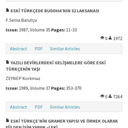
Manuscript Submission
ESKİ TÜRKÇEDE BUDDHA’NIN 32 LAKSANASI
F. Sema Barutçu
ISSN: 0564-5050 · e-ISSN: 2651-5113
Issue:
1987, Volume 35
Pages:
11-33
0
1972
Abstract
PDF
Similar Articles
YAZILI DEVİRLERDEKİ GELİŞMELERE GÖRE ESKİ
TÜRKÇENİN YAŞI
ZEYNEP Korkmaz
Issue:
1989, Volume 37
Pages:
353-370
0
7264
Abstract
PDF
Similar Articles
ESKİ TÜRKÇE’NİN GRAMER YAPISI VE ÖRNEK OLARAK
FİİLDEN İSİM YAPAN –l EKİ