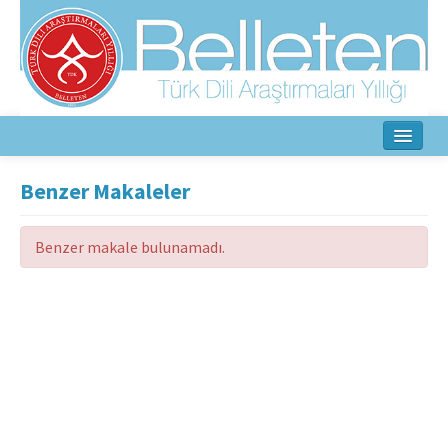
Ana Sayfa
Benzer Makaleler
Hakkında
Benzer makale bulunamadı.
Amaç ve Kapsam
Yayın Kurulu
Yazarlar İçin
Etik İlkeler
İletişim