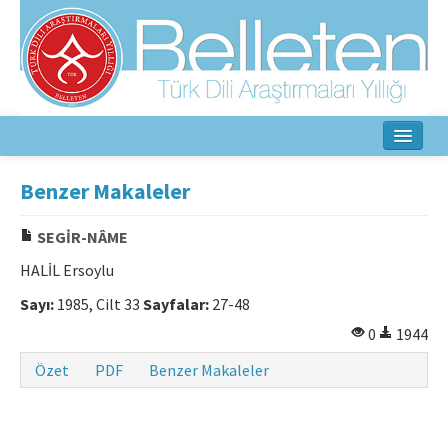
Ana Sayfa
Benzer Makaleler
Hakkında
SEGİR-NÂME
Amaç ve Kapsam
HALİL Ersoylu
Yayın Kurulu
Sayı:
1985, Cilt 33
Sayfalar:
27-48
0
1944
Yazarlar İçin
Özet
PDF
Benzer Makaleler
Etik İlkeler
İletişim