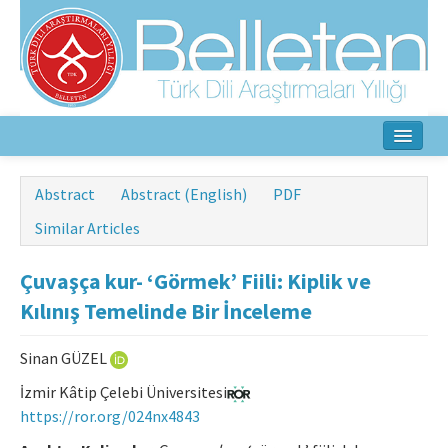
Home
Abstract
Abstract (English)
PDF
About
Similar Articles
Aim & Scope
Çuvaşça kur- ‘Görmek’ Fiili: Kiplik ve
Editorial Board
Kılınış Temelinde Bir İnceleme
Author Guidelines
Sinan GÜZEL
Ethical Principles
İzmir Kâtip Çelebi Üniversitesi
https://ror.org/024nx4843
Contact Us