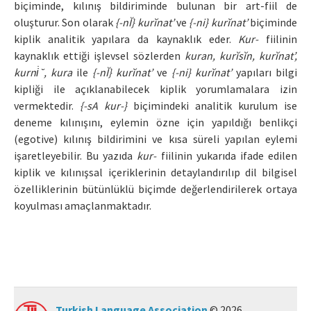
biçiminde, kılınış bildiriminde bulunan bir art-fiil de
oluşturur. Son olarak
{-nĬ} kurĭnat’
ve
{-ni} kurĭnat’
biçiminde
kiplik analitik yapılara da kaynaklık eder.
Kur-
fiilinin
kaynaklık ettiği işlevsel sözlerden
kuran, kurĭsĭn, kurĭnat’,
kurni̇ ̆, kura
ile
{-nĬ} kurĭnat’
ve
{-ni} kurĭnat’
yapıları bilgi
kipliği ile açıklanabilecek kiplik yorumlamalara izin
vermektedir.
{-sA kur-}
biçimindeki analitik kurulum ise
deneme kılınışını, eylemin özne için yapıldığı benlikçi
(egotive) kılınış bildirimini ve kısa süreli yapılan eylemi
işaretleyebilir. Bu yazıda
kur-
fiilinin yukarıda ifade edilen
kiplik ve kılınışsal içeriklerinin detaylandırılıp dil bilgisel
özelliklerinin bütünlüklü biçimde değerlendirilerek ortaya
koyulması amaçlanmaktadır.
Turkish Language Association
© 2026