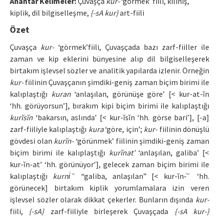
Anahtar Kelimeler:
Çuvaşça
kur-
‘görmek’ fiili, kılınış,
kiplik, dil bilgiselleşme,
{-sA kur}
art-fiili
Manuscript Submission
Özet
ISSN: 0564-5050 · e-ISSN: 2651-5113
Çuvaşça
kur-
‘görmek’fiili, Çuvaşçada bazı zarf-fiiller ile
zaman ve kip eklerini bünyesine alıp dil bilgiselleşerek
birtakım işlevsel sözler ve analitik yapılarda izlenir. Örneğin
kur-
fiilinin Çuvaşçanın şimdiki-geniş zaman biçim birimi ile
kalıplaştığı
kuran
‘anlaşılan, görünüşe göre’ [< kur-at-ĭn
‘hh. görüyorsun’], bırakım kipi biçim birimi ile kalıplaştığı
kurĭsĭn
‘bakarsın, aslında’ [< kur-ĭsĭn ‘hh. görse bari’], [-a]
zarf-fiiliyle kalıplaştığı
kura
‘göre, için’;
kur-
fiilinin dönüşlü
gövdesi olan
kurĭn-
‘görünmek’ fiilinin şimdiki-geniş zaman
biçim birimi ile kalıplaştığı
kurĭnat’
‘anlaşılan, galiba’ [<
kur-ĭn-at’ ‘hh. görünüyor’], gelecek zaman biçim birimi ile
kalıplaştığı
kurni̇ ̆
“galiba, anlaşılan” [< kur-ĭn-̇ ̆ ‘hh.
görünecek] birtakım kiplik yorumlamalara izin veren
işlevsel sözler olarak dikkat çekerler. Bunların dışında
kur-
fiili,
{-sA}
zarf-fiiliyle birleşerek Çuvaşçada
{-sA kur-}