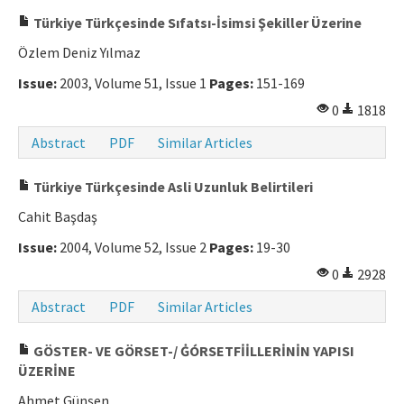
Türkiye Türkçesinde Sıfatsı-İsimsi Şekiller Üzerine
Özlem Deniz Yılmaz
Issue:
2003, Volume 51, Issue 1
Pages:
151-169
0
1818
Abstract
PDF
Similar Articles
Türkiye Türkçesinde Asli Uzunluk Belirtileri
Cahit Başdaş
Issue:
2004, Volume 52, Issue 2
Pages:
19-30
0
2928
Abstract
PDF
Similar Articles
GÖSTER- VE GÖRSET-/ ĠÓRSETFİİLLERİNİN YAPISI
ÜZERİNE
Ahmet Günşen