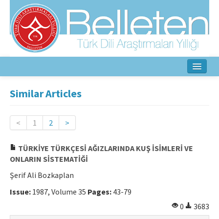
Home
Similar Articles
About
<
1
2
>
Aim & Scope
TÜRKİYE TÜRKÇESİ AĞIZLARINDA KUŞ İSİMLERİ VE
Editorial Board
ONLARIN SİSTEMATİĞİ
Author Guidelines
Şerif Ali Bozkaplan
Ethical Principles
Issue:
1987, Volume 35
Pages:
43-79
0
3683
Contact Us