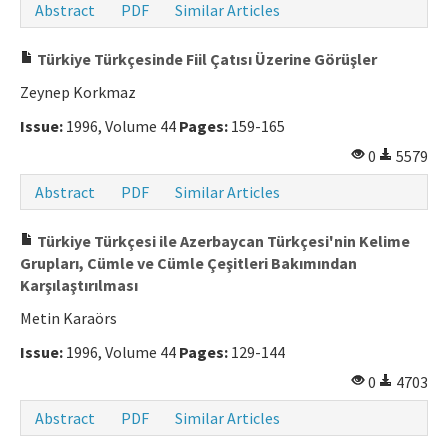
Abstract
PDF
Similar Articles
Manuscript Submission
Türkiye Türkçesinde Fiil Çatısı Üzerine Görüşler
ISSN: 0564-5050 · e-ISSN: 2651-5113
Zeynep Korkmaz
Issue:
1996, Volume 44
Pages:
159-165
0
5579
Abstract
PDF
Similar Articles
Türkiye Türkçesi ile Azerbaycan Türkçesi'nin Kelime
Grupları, Cümle ve Cümle Çeşitleri Bakımından
Karşılaştırılması
Metin Karaörs
Issue:
1996, Volume 44
Pages:
129-144
0
4703
Abstract
PDF
Similar Articles