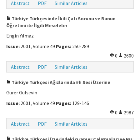
Abstract
PDF
Similar Articles
Türkiye Türkçesinde İkili Çatı Sorunu ve Bunun
Öğretimi ile İlgili Meseleler
Engin Yılmaz
Issue:
2001, Volume 49
Pages:
250-289
0
2600
Abstract
PDF
Similar Articles
Türkiye Türkçesi Ağızlarında #h Sesi Üzerine
Gürer Gülsevin
Issue:
2001, Volume 49
Pages:
129-146
0
2987
Abstract
PDF
Similar Articles
Türkiye Türkçesi Üzerindeki Gramer Çalışmaları ve Bu