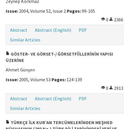
Zeynep Korkmaz
Manuscript Submission
Issue:
2004, Volume 52, Issue 2
Pages:
99-105
0
2366
ISSN: 0564-5050 · e-ISSN: 2651-5113
Abstract
Abstract (English)
PDF
Similar Articles
GÖSTER- VE GÖRSET-/ ĠÓRSETFİİLLERİNİN YAPISI
ÜZERİNE
Ahmet Günşen
Issue:
2005, Volume 53
Pages:
124-139
0
2913
Abstract
Abstract (English)
PDF
Similar Articles
TÜRKÇE İLK KUR’AN TERCÜMELERİNDEN MEŞHED
NÜSHASININ (293 No.) TÜRK DİLİ TARİHİNDEKİ YERİ VE