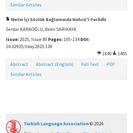
Similar Articles
Metin İçi Sözlük Bağlamında Nehcü’l-Ferâdîs
Serdar KARAOĞLU, Bekir SARIKAYA
Issue:
2025, Issue 80
Pages:
105-134
DOI:
10.32925/tday.2025.138
1840
1405
Abstract
Abstract (English)
Full Text
PDF
Similar Articles
Turkish Language Association
© 2026