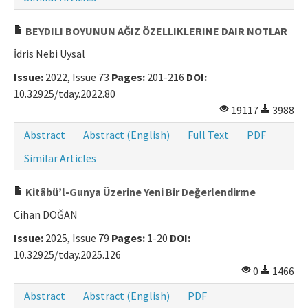
BEYDILI BOYUNUN AĞIZ ÖZELLIKLERINE DAIR NOTLAR
İdris Nebi Uysal
Issue:
2022, Issue 73
Pages:
201-216
DOI:
10.32925/tday.2022.80
19117
3988
Abstract
Abstract (English)
Full Text
PDF
Similar Articles
Kitâbü’l-Gunya Üzerine Yeni Bir Değerlendirme
Cihan DOĞAN
Issue:
2025, Issue 79
Pages:
1-20
DOI:
10.32925/tday.2025.126
0
1466
Abstract
Abstract (English)
PDF