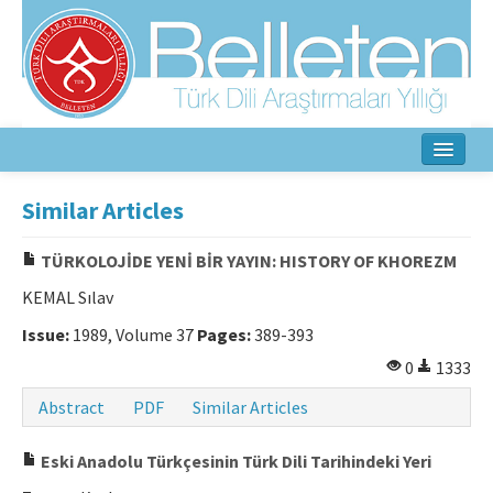
Home
Similar Articles
About
TÜRKOLOJİDE YENİ BİR YAYIN: HISTORY OF KHOREZM
Aim & Scope
KEMAL Sılav
Editorial Board
Issue:
1989, Volume 37
Pages:
389-393
0
1333
Author Guidelines
Abstract
PDF
Similar Articles
Ethical Principles
Eski Anadolu Türkçesinin Türk Dili Tarihindeki Yeri
Contact Us