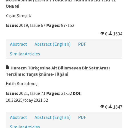
ÖNEMİ
Yaşar Şimşek
Issue:
2019, Issue 67
Pages:
87-152
0
1634
Abstract
Abstract (English)
PDF
Similar Articles
Harezm Türkçesine Ait Bilinmeyen Bir Satır Arası
Tercüme: Taŋsuḳnāme-i İlḫānî
Fatih Kurtulmuş
Issue:
2021, Issue 71
Pages:
31-52
DOI:
10.32925/tday.2021.52
0
1647
Abstract
Abstract (English)
PDF
Similar Articles