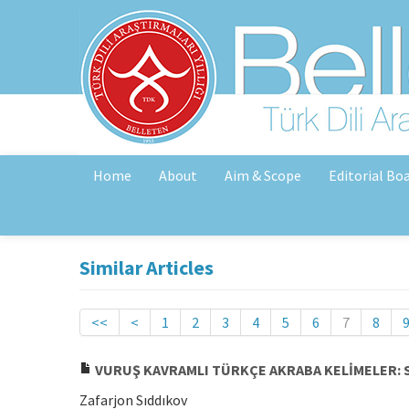
Home
About
Aim & Scope
Editorial Bo
Similar Articles
<<
<
1
2
3
4
5
6
7
8
VURUŞ KAVRAMLI TÜRKÇE AKRABA KELİMELER: S
Zafarjon Sıddıkov