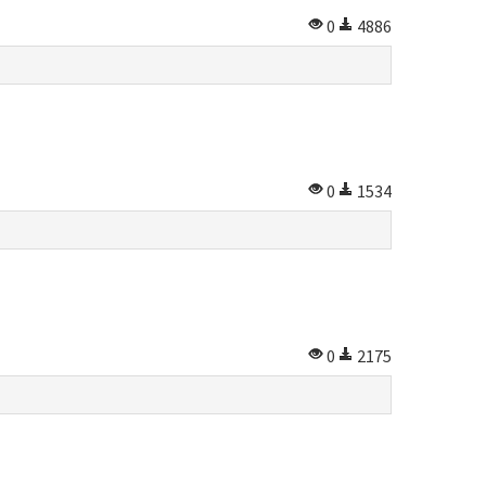
0
4886
0
1534
0
2175