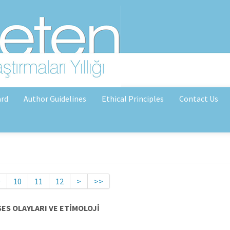
ard
Author Guidelines
Ethical Principles
Contact Us
9
10
11
12
>
>>
ES OLAYLARI VE ETİMOLOJİ