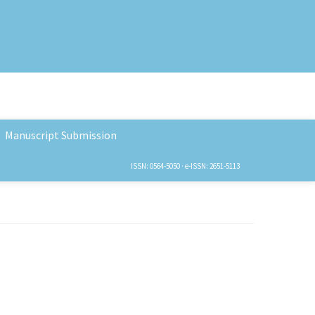
Manuscript Submission
ISSN: 0564-5050 · e-ISSN: 2651-5113