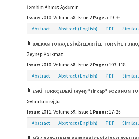
İbrahim Ahmet Aydemir
Issue:
2010, Volume 58, Issue 2
Pages:
19-36
Abstract
Abstract (English)
PDF
Similar 
BALKAN TÜRKÇESİ AĞIZLARI İLE TÜRKİYE TÜRKÇ
Zeynep Korkmaz
Issue:
2010, Volume 58, Issue 2
Pages:
103-118
Abstract
Abstract (English)
PDF
Similar 
ESKİ TÜRKÇEDEKİ teyeŋ “sincap” SÖZÜNÜN TÜ
Selim Emiroğlu
Issue:
2011, Volume 59, Issue 1
Pages:
17-26
Abstract
Abstract (English)
PDF
Similar 
AĞIZ ARAŞTIRMALARINDAKİ ÇEVİRİ YAZI AYRILI