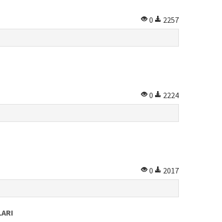
0
2257
0
2224
0
2017
LARI