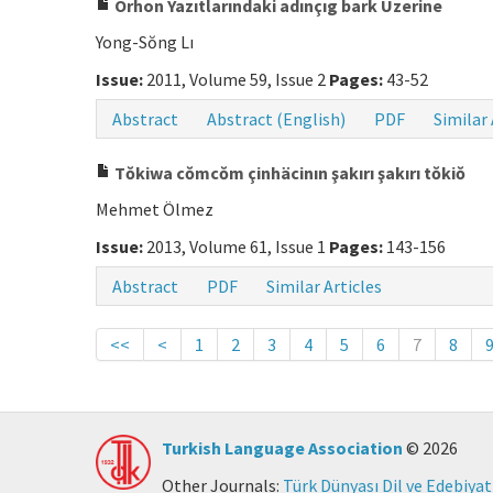
Orhon Yazıtlarındaki adınçıg bark Üzerine
Yong-Sŏng Lı
Issue:
2011, Volume 59, Issue 2
Pages:
43-52
Abstract
Abstract (English)
PDF
Similar 
Tŏkiwa cŏmcŏm çinhäcinın şakırı şakırı tŏkiŏ
Mehmet Ölmez
Issue:
2013, Volume 61, Issue 1
Pages:
143-156
Abstract
PDF
Similar Articles
<<
<
1
2
3
4
5
6
7
8
Turkish Language Association
© 2026
Other Journals:
Türk Dünyası Dil ve Edebiyat