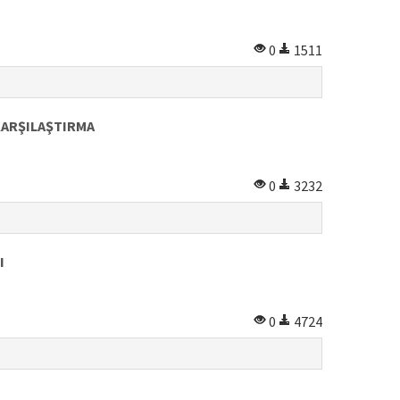
0
1511
KARŞILAŞTIRMA
0
3232
I
0
4724