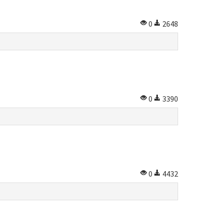
0
2648
0
3390
0
4432