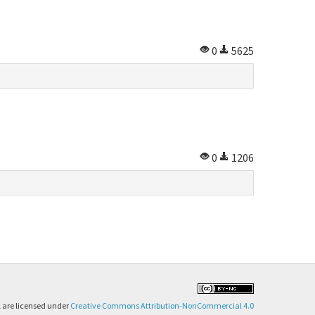
0
5625
0
1206
al are licensed under
Creative Commons Attribution-NonCommercial 4.0