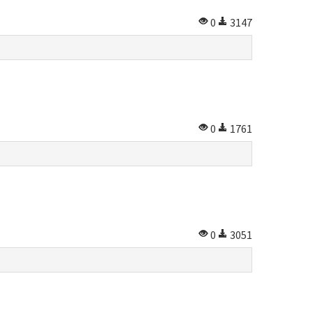
0
3147
0
1761
0
3051