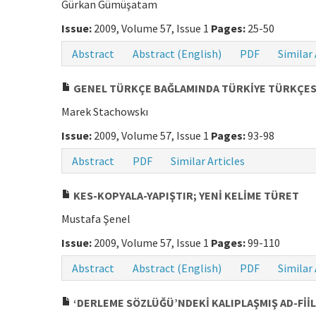
Gürkan Gümüşatam
Issue:
2009, Volume 57, Issue 1
Pages:
25-50
Abstract
Abstract (English)
PDF
Similar 
GENEL TÜRKÇE BAĞLAMINDA TÜRKİYE TÜRKÇESİN
Marek Stachowskı
Issue:
2009, Volume 57, Issue 1
Pages:
93-98
Abstract
PDF
Similar Articles
KES-KOPYALA-YAPIŞTIR; YENİ KELİME TÜRET
Mustafa Şenel
Issue:
2009, Volume 57, Issue 1
Pages:
99-110
Abstract
Abstract (English)
PDF
Similar 
‘DERLEME SÖZLÜĞÜ’NDEKİ KALIPLAŞMIŞ AD-FİİLL