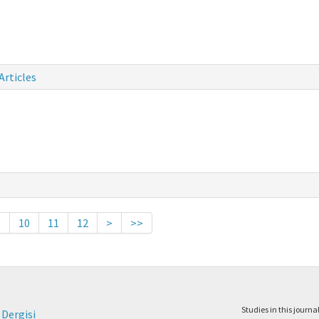
Articles
9
10
11
12
>
>>
Studies in this journ
 Dergisi