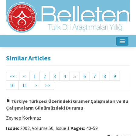
Home
Similar Articles
About
<<
<
1
2
3
4
5
6
7
8
9
Aim & Scope
10
11
>
>>
Editorial Board
Türkiye Türkçesi Üzerindeki Gramer Çalışmaları ve Bu
Author Guidelines
Çalışmaların Günümüzdeki Durumu
Zeynep Korkmaz
Ethical Principles
Issue:
2002, Volume 50, Issue 1
Pages:
40-59
Contact Us