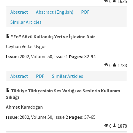
0
1635
Manuscript Submission
Abstract
Abstract (English)
PDF
Similar Articles
ISSN: 0564-5050 · e-ISSN: 2651-5113
"En" Sözü Kullanılış Yeri ve İşlevine Dair
Ceyhun Vedat Uygur
Issue:
2002, Volume 50, Issue 1
Pages:
82-94
0
1783
Abstract
PDF
Similar Articles
Türkiye Türkçesinin Ses Varlığı ve Seslerin Kullanım
Sıklığı
Ahmet Karadoğan
Issue:
2002, Volume 50, Issue 2
Pages:
57-65
0
1878