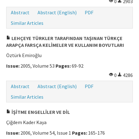
0
2903
Manuscript Submission
Abstract
Abstract (English)
PDF
Similar Articles
ISSN: 0564-5050 · e-ISSN: 2651-5113
LEHÇEYE TÜRKLER TARAFINDAN TAŞINAN TÜRKÇE
ARAPÇA FARSÇA KELİMELER VE KULLANIM BOYUTLARI
Öztürk Emiroğlu
Issue:
2005, Volume 53
Pages:
69-92
0
4286
Abstract
Abstract (English)
PDF
Similar Articles
İŞİTME ENGELLİLER VE DİL
Çiğdem Kader Kaya
Issue:
2006, Volume 54, Issue 1
Pages:
165-176