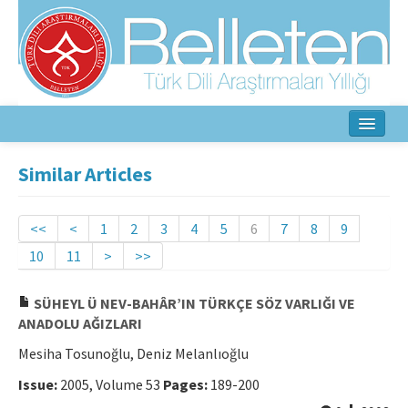
Home
Similar Articles
About
<<
<
1
2
3
4
5
6
7
8
9
Aim & Scope
10
11
>
>>
Editorial Board
SÜHEYL Ü NEV-BAHÂR’IN TÜRKÇE SÖZ VARLIĞI VE
Author Guidelines
ANADOLU AĞIZLARI
Mesiha Tosunoğlu, Deniz Melanlıoğlu
Ethical Principles
Issue:
2005, Volume 53
Pages:
189-200
Contact Us