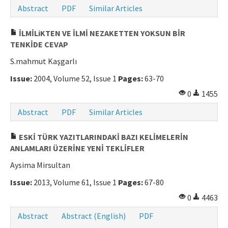
Abstract
PDF
Similar Articles
İLMİLiKTEN VE İLMİ NEZAKETTEN YOKSUN BİR
TENKİDE CEVAP
S.mahmut Kaşgarlı
Issue:
2004, Volume 52, Issue 1
Pages:
63-70
0
1455
Abstract
PDF
Similar Articles
ESKİ TÜRK YAZITLARINDAKİ BAZI KELİMELERİN
ANLAMLARI ÜZERİNE YENİ TEKLİFLER
Aysima Mirsultan
Issue:
2013, Volume 61, Issue 1
Pages:
67-80
0
4463
Abstract
Abstract (English)
PDF