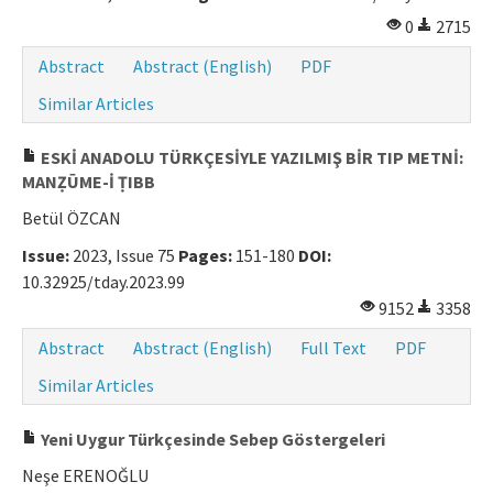
0
2715
Abstract
Abstract (English)
PDF
Similar Articles
ESKİ ANADOLU TÜRKÇESİYLE YAZILMIŞ BİR TIP METNİ:
MANẒŪME-İ ṬIBB
Betül ÖZCAN
Issue:
2023, Issue 75
Pages:
151-180
DOI:
10.32925/tday.2023.99
9152
3358
Abstract
Abstract (English)
Full Text
PDF
Similar Articles
Yeni Uygur Türkçesinde Sebep Göstergeleri
Neşe ERENOĞLU