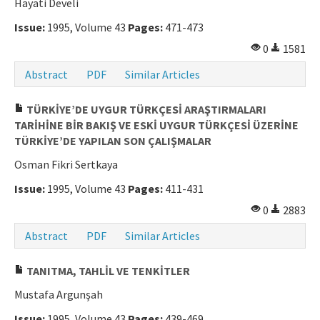
Hayati Develi
Manuscript Submission
Issue:
1995, Volume 43
Pages:
471-473
0
1581
ISSN: 0564-5050 · e-ISSN: 2651-5113
Abstract
PDF
Similar Articles
TÜRKİYE’DE UYGUR TÜRKÇESİ ARAŞTIRMALARI
TARİHİNE BİR BAKIŞ VE ESKİ UYGUR TÜRKÇESİ ÜZERİNE
TÜRKİYE’DE YAPILAN SON ÇALIŞMALAR
Osman Fikri Sertkaya
Issue:
1995, Volume 43
Pages:
411-431
0
2883
Abstract
PDF
Similar Articles
TANITMA, TAHLİL VE TENKİTLER
Mustafa Argunşah
Issue:
1995, Volume 43
Pages:
439-469