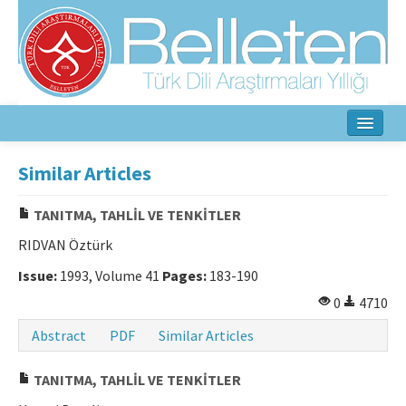
Home
Similar Articles
About
TANITMA, TAHLİL VE TENKİTLER
Aim & Scope
RIDVAN Öztürk
Editorial Board
Issue:
1993, Volume 41
Pages:
183-190
0
4710
Author Guidelines
Abstract
PDF
Similar Articles
Ethical Principles
TANITMA, TAHLİL VE TENKİTLER
Contact Us