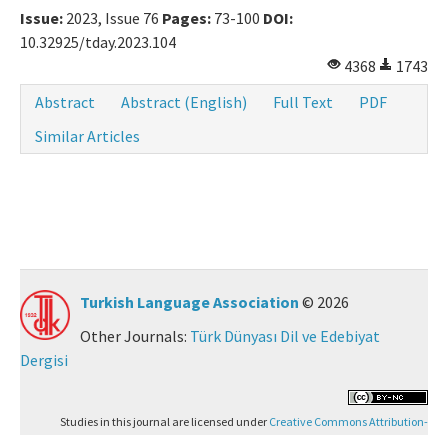
Issue:
2023, Issue 76
Pages:
73-100
DOI:
10.32925/tday.2023.104
4368
1743
Abstract
Abstract (English)
Full Text
PDF
Similar Articles
Turkish Language Association
© 2026
Other Journals:
Türk Dünyası Dil ve Edebiyat
Dergisi
Studies in this journal are licensed under
Creative Commons Attribution-
NonCommercial 4.0 International (CC BY-NC 4.0)
.