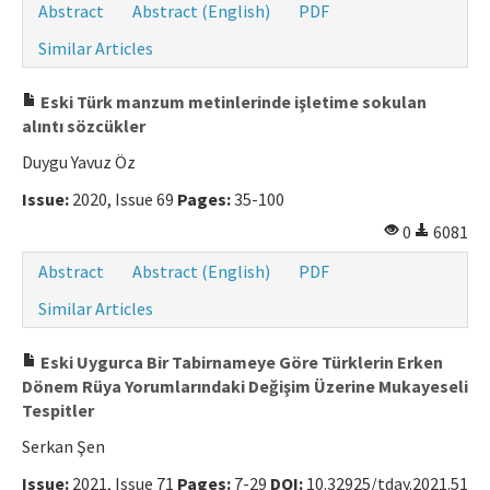
Abstract
Abstract (English)
PDF
Similar Articles
Eski Türk manzum metinlerinde işletime sokulan
alıntı sözcükler
Duygu Yavuz Öz
Issue:
2020, Issue 69
Pages:
35-100
0
6081
Abstract
Abstract (English)
PDF
Similar Articles
Eski Uygurca Bir Tabirnameye Göre Türklerin Erken
Dönem Rüya Yorumlarındaki Değişim Üzerine Mukayeseli
Tespitler
Serkan Şen
Issue:
2021, Issue 71
Pages:
7-29
DOI:
10.32925/tday.2021.51