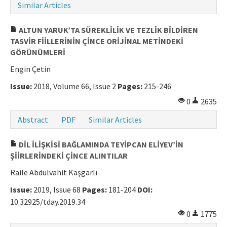
Similar Articles
ALTUN YARUK’TA SÜREKLİLİK VE TEZLİK BİLDİREN
TASVİR FİİLLERİNİN ÇİNCE ORİJİNAL METİNDEKİ
GÖRÜNÜMLERİ
Engin Çetin
Issue:
2018, Volume 66, Issue 2
Pages:
215-246
0
2635
Abstract
PDF
Similar Articles
DİL İLİŞKİSİ BAĞLAMINDA TEYİPCAN ELİYEV’İN
ŞİİRLERİNDEKİ ÇİNCE ALINTILAR
Raile Abdulvahit Kaşgarlı
Issue:
2019, Issue 68
Pages:
181-204
DOI:
10.32925/tday.2019.34
0
1775