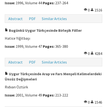
Issue:
1996, Volume 44
Pages:
237-264
0
1516
Abstract
PDF
Similar Articles
Bugünkü Uygur Türkçesinde Birleşik Fiiller
Hatice Yiğitbaşı
Issue:
1999, Volume 47
Pages:
365-380
0
4284
Abstract
PDF
Similar Articles
Uygur Türkçesinde Arap ve Fars Menşeli Kelimelerdeki
Ünsüz Değişmeleri
Rıdvan Öztürk
Issue:
2001, Volume 49
Pages:
213-222
0
1546