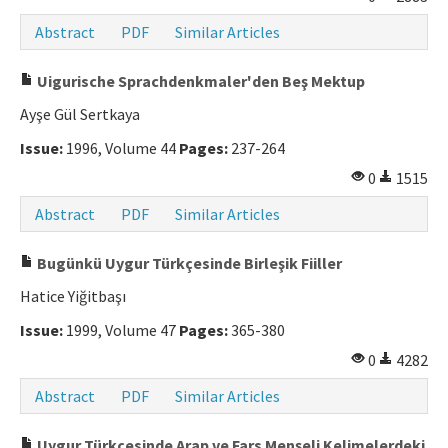
Manuscript Submission
Abstract
PDF
Similar Articles
Uigurische Sprachdenkmaler'den Beş Mektup
ISSN: 0564-5050 · e-ISSN: 2651-5113
Ayşe Gül Sertkaya
Issue:
1996, Volume 44
Pages:
237-264
0
1515
Abstract
PDF
Similar Articles
Bugünkü Uygur Türkçesinde Birleşik Fiiller
Hatice Yiğitbaşı
Issue:
1999, Volume 47
Pages:
365-380
0
4282
Abstract
PDF
Similar Articles
Uygur Türkçesinde Arap ve Fars Menşeli Kelimelerdeki