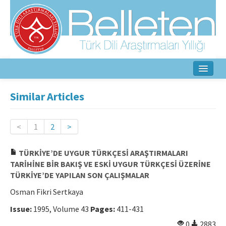
Home
Similar Articles
About
<
1
2
>
Aim & Scope
TÜRKİYE’DE UYGUR TÜRKÇESİ ARAŞTIRMALARI
Editorial Board
TARİHİNE BİR BAKIŞ VE ESKİ UYGUR TÜRKÇESİ ÜZERİNE
TÜRKİYE’DE YAPILAN SON ÇALIŞMALAR
Author Guidelines
Osman Fikri Sertkaya
Ethical Principles
Issue:
1995, Volume 43
Pages:
411-431
Contact Us
0
2883