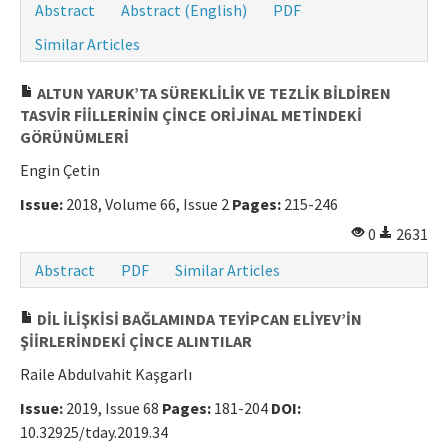
Abstract
Abstract (English)
PDF
Similar Articles
ALTUN YARUK’TA SÜREKLİLİK VE TEZLİK BİLDİREN
TASVİR FİİLLERİNİN ÇİNCE ORİJİNAL METİNDEKİ
GÖRÜNÜMLERİ
Engin Çetin
Issue:
2018, Volume 66, Issue 2
Pages:
215-246
0
2631
Abstract
PDF
Similar Articles
DİL İLİŞKİSİ BAĞLAMINDA TEYİPCAN ELİYEV’İN
ŞİİRLERİNDEKİ ÇİNCE ALINTILAR
Raile Abdulvahit Kaşgarlı
Issue:
2019, Issue 68
Pages:
181-204
DOI:
10.32925/tday.2019.34