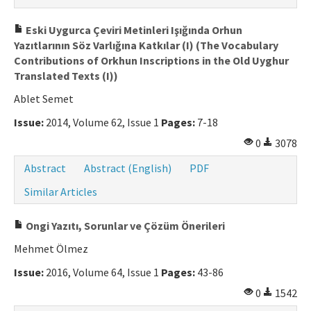
Eski Uygurca Çeviri Metinleri Işığında Orhun
Yazıtlarının Söz Varlığına Katkılar (I) (The Vocabulary
Contributions of Orkhun Inscriptions in the Old Uyghur
Translated Texts (I))
Ablet Semet
Issue:
2014, Volume 62, Issue 1
Pages:
7-18
0
3078
Abstract
Abstract (English)
PDF
Similar Articles
Ongi Yazıtı, Sorunlar ve Çözüm Önerileri
Mehmet Ölmez
Issue:
2016, Volume 64, Issue 1
Pages:
43-86
0
1542