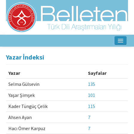
Ana Sayfa
Yazar İndeksi
Hakkında
Yazar
Sayfalar
Amaç ve Kapsam
Selma Gülsevin
135
Yayın Kurulu
Yaşar Şimşek
101
Yazarlar İçin
Kader Tüngüç Çelik
115
Etik İlkeler
Ahsen Ayan
7
Hacı Ömer Karpuz
7
İletişim