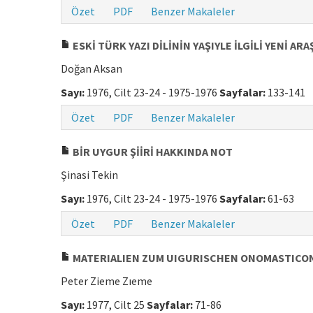
Özet
PDF
Benzer Makaleler
ESKİ TÜRK YAZI DİLİNİN YAŞIYLE İLGİLİ YENİ AR
Doğan Aksan
Sayı:
1976, Cilt 23-24 - 1975-1976
Sayfalar:
133-141
Özet
PDF
Benzer Makaleler
BİR UYGUR ŞİİRİ HAKKINDA NOT
Şinasi Tekin
Sayı:
1976, Cilt 23-24 - 1975-1976
Sayfalar:
61-63
Özet
PDF
Benzer Makaleler
MATERIALIEN ZUM UIGURISCHEN ONOMASTICON
Peter Zieme Zıeme
Sayı:
1977, Cilt 25
Sayfalar:
71-86