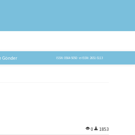
e Gönder
ISSN: 0564-5050 · e-ISSN: 2651-5113
0
1853