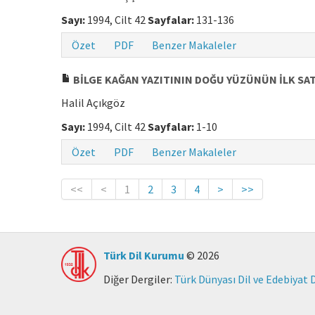
Sayı:
1994, Cilt 42
Sayfalar:
131-136
Özet
PDF
Benzer Makaleler
BİLGE KAĞAN YAZITININ DOĞU YÜZÜNÜN İLK SATI
Halil Açıkgöz
Sayı:
1994, Cilt 42
Sayfalar:
1-10
Özet
PDF
Benzer Makaleler
<<
<
1
2
3
4
>
>>
Türk Dil Kurumu
© 2026
Diğer Dergiler:
Türk Dünyası Dil ve Edebiyat 