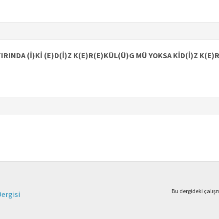
RINDA (İ)Kİ (E)D(İ)Z K(E)R(E)KÜL(Ü)G MÜ YOKSA KİD(İ)Z K(E
Bu dergideki çalı
Dergisi