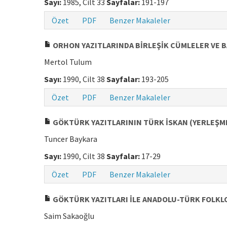
Sayı:
1985, Cilt 33
Sayfalar:
191-197
Özet
PDF
Benzer Makaleler
ORHON YAZITLARINDA BİRLEŞİK CÜMLELER VE BA
Mertol Tulum
Sayı:
1990, Cilt 38
Sayfalar:
193-205
Özet
PDF
Benzer Makaleler
GÖKTÜRK YAZITLARININ TÜRK İSKAN (YERLEŞME
Tuncer Baykara
Sayı:
1990, Cilt 38
Sayfalar:
17-29
Özet
PDF
Benzer Makaleler
GÖKTÜRK YAZITLARI İLE ANADOLU-TÜRK FOLKL
Saim Sakaoğlu