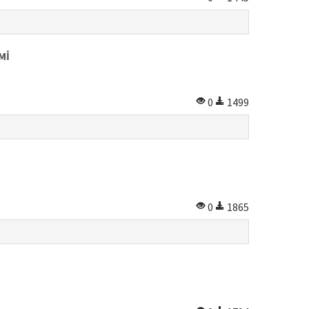
Mİ
0
1499
0
1865