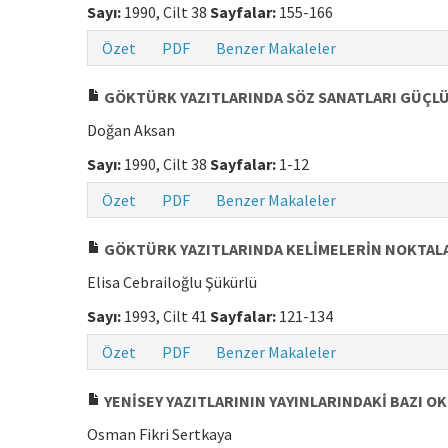
Sayı:
1990, Cilt 38
Sayfalar:
155-166
Özet
PDF
Benzer Makaleler
GÖKTÜRK YAZITLARINDA SÖZ SANATLARI GÜÇLÜ
Doğan Aksan
Sayı:
1990, Cilt 38
Sayfalar:
1-12
Özet
PDF
Benzer Makaleler
GÖKTÜRK YAZITLARINDA KELİMELERİN NOKTALA
Elisa Cebrailoğlu Şükürlü
Sayı:
1993, Cilt 41
Sayfalar:
121-134
Özet
PDF
Benzer Makaleler
YENİSEY YAZITLARININ YAYINLARINDAKİ BAZI 
Osman Fikri Sertkaya