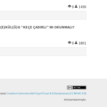
0
1430
)R(E)KÜL(Ü)G “KEÇE ÇADIRLI” MI OKUNMALI?
0
1801
şmalar
Creative Commons Atıf-GayriTicari 4.0 Uluslararası (CC BY-NC 4.0)
ile lisanslanmıştır.