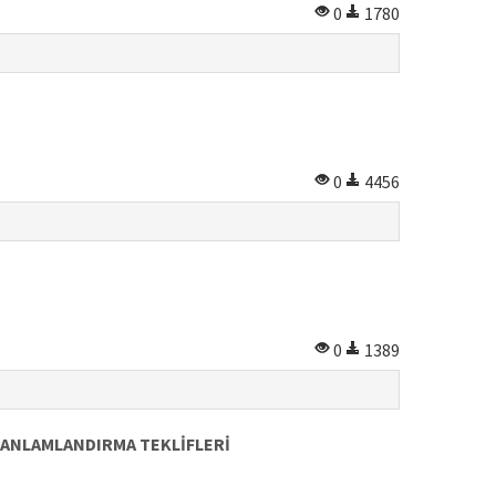
0
1780
0
4456
0
1389
E ANLAMLANDIRMA TEKLİFLERİ