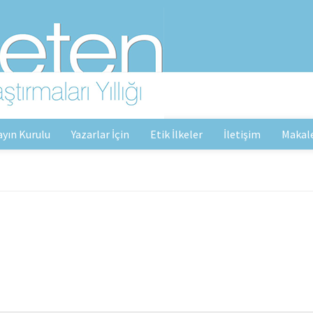
ayın Kurulu
Yazarlar İçin
Etik İlkeler
İletişim
Makal