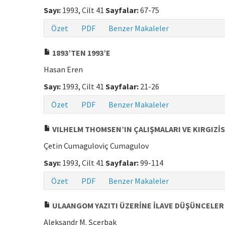
Sayı:
1993, Cilt 41
Sayfalar:
67-75
Özet
PDF
Benzer Makaleler
1893’TEN 1993’E
Hasan Eren
Sayı:
1993, Cilt 41
Sayfalar:
21-26
Özet
PDF
Benzer Makaleler
VILHELM THOMSEN’IN ÇALIŞMALARI VE KIRGIZİ
Çetin Cumaguloviç Cumagulov
Sayı:
1993, Cilt 41
Sayfalar:
99-114
Özet
PDF
Benzer Makaleler
ULAANGOM YAZITI ÜZERİNE İLAVE DÜŞÜNCELER
Aleksandr M. Şçerbak