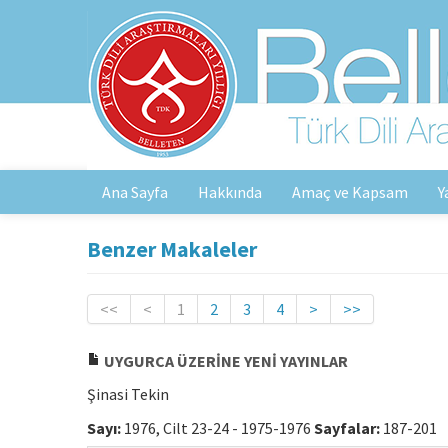
Ana Sayfa
Hakkında
Amaç ve Kapsam
Y
Benzer Makaleler
<<
<
1
2
3
4
>
>>
UYGURCA ÜZERİNE YENİ YAYINLAR
Şinasi Tekin
Sayı:
1976, Cilt 23-24 - 1975-1976
Sayfalar:
187-201