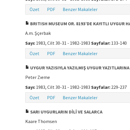
Özet
PDF
Benzer Makaleler
BRITISH MUSEUM OR. 8193’DE KAYITLI UYGUR H
A.m. Şçerbak
Sayı:
1983, Cilt 30-31 - 1982-1983
Sayfalar:
133-140
Özet
PDF
Benzer Makaleler
UYGUR YAZISIYLA YAZILMIŞ UYGUR YAZITLARINA
Peter Zıeme
Sayı:
1983, Cilt 30-31 - 1982-1983
Sayfalar:
229-237
Özet
PDF
Benzer Makaleler
SARI UYGURLARIN DİLİ VE SALARCA
Kaare Thomsen