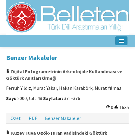
Ana Sayfa
Benzer Makaleler
Hakkında
Dijital Fotogrametrinin Arkeolojide Kullanılması ve
Göktürk Anıtları Örneği
Amaç ve Kapsam
Ferruh Yıldız, Murat Yakar, Hakan Karabörk, Murat Yılmaz
Yayın Kurulu
Sayı:
2000, Cilt 48
Sayfalar:
371-376
Yazarlar İçin
0
1635
Etik İlkeler
Özet
PDF
Benzer Makaleler
İletişim
Kuzey Tuva Ögök-Turan Vadisindeki Göktürk