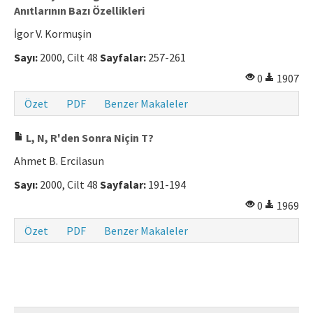
Anıtlarının Bazı Özellikleri
Makale Gönder
İgor V. Kormuşin
Sayı:
2000, Cilt 48
Sayfalar:
257-261
ISSN: 0564-5050 · e-ISSN: 2651-5113
0
1907
Özet
PDF
Benzer Makaleler
L, N, R'den Sonra Niçin T?
Ahmet B. Ercilasun
Sayı:
2000, Cilt 48
Sayfalar:
191-194
0
1969
Özet
PDF
Benzer Makaleler