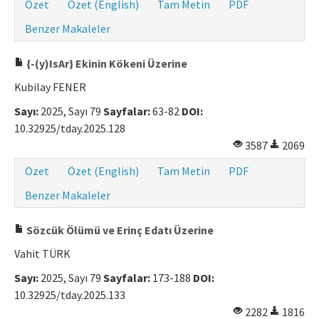
Özet
Özet (English)
Tam Metin
PDF
Makale Gönder
Benzer Makaleler
ISSN: 0564-5050 · e-ISSN: 2651-5113
{-(y)IsAr} Ekinin Kökeni Üzerine
Kubilay FENER
Sayı:
2025, Sayı 79
Sayfalar:
63-82
DOI:
10.32925/tday.2025.128
3587
2069
Özet
Özet (English)
Tam Metin
PDF
Benzer Makaleler
Sözcük Ölümü ve Erinç Edatı Üzerine
Vahit TÜRK
Sayı:
2025, Sayı 79
Sayfalar:
173-188
DOI:
10.32925/tday.2025.133
2282
1816