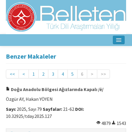
Ana Sayfa
Benzer Makaleler
Hakkında
<<
<
1
2
3
4
5
6
>
>>
Amaç ve Kapsam
Doğu Anadolu Bölgesi Ağızlarında Kapalı /ė/
Yayın Kurulu
Özgür AY, Hakan YÖYEN
Yazarlar İçin
Sayı:
2025, Sayı 79
Sayfalar:
21-62
DOI:
Etik İlkeler
10.32925/tday.2025.127
4879
1543
İletişim