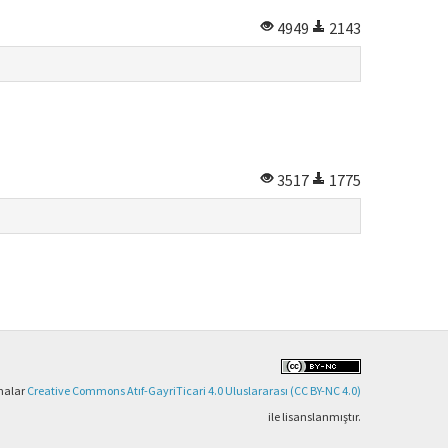
4949
2143
3517
1775
şmalar
Creative Commons Atıf-GayriTicari 4.0 Uluslararası (CC BY-NC 4.0)
ile lisanslanmıştır.