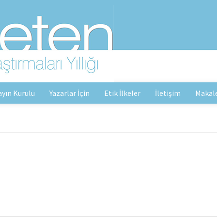
ayın Kurulu
Yazarlar İçin
Etik İlkeler
İletişim
Makal