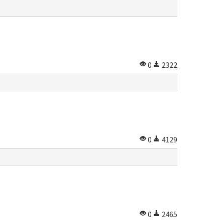
0
2322
0
4129
0
2465