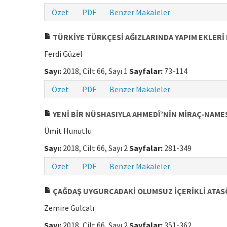
Özet
PDF
Benzer Makaleler
TÜRKİYE TÜRKÇESİ AĞIZLARINDA YAPIM EKLERİ I
Ferdi Güzel
Sayı:
2018, Cilt 66, Sayı 1
Sayfalar:
73-114
Özet
PDF
Benzer Makaleler
YENİ BİR NÜSHASIYLA AHMEDÎ’NİN MİRAÇ-NAME
Ümit Hunutlu
Sayı:
2018, Cilt 66, Sayı 2
Sayfalar:
281-349
Özet
PDF
Benzer Makaleler
ÇAĞDAŞ UYGURCADAKİ OLUMSUZ İÇERİKLİ ATAS
Zemire Gulcalı
Sayı:
2018, Cilt 66, Sayı 2
Sayfalar:
351-362