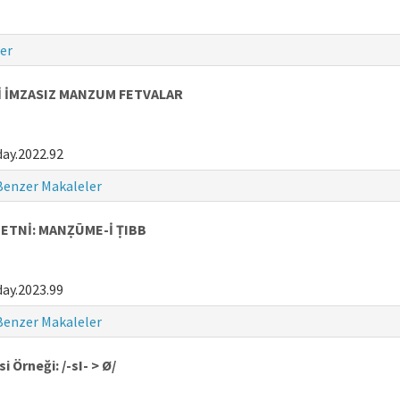
er
Kİ İMZASIZ MANZUM FETVALAR
ay.2022.92
Benzer Makaleler
METNİ: MANẒŪME-İ ṬIBB
ay.2023.99
Benzer Makaleler
 Örneği: /-sI- > Ø/