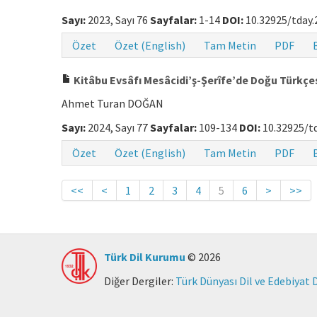
Sayı:
2023, Sayı 76
Sayfalar:
1-14
DOI:
10.32925/tday.
Özet
Özet (English)
Tam Metin
PDF
Kitâbu Evsâfı Mesâcidi’ş-Şerîfe’de Doğu Türkçes
Ahmet Turan DOĞAN
Sayı:
2024, Sayı 77
Sayfalar:
109-134
DOI:
10.32925/td
Özet
Özet (English)
Tam Metin
PDF
<<
<
1
2
3
4
5
6
>
>>
Türk Dil Kurumu
© 2026
Diğer Dergiler:
Türk Dünyası Dil ve Edebiyat 