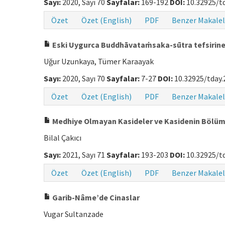
Sayı:
2020, Sayı 70
Sayfalar:
169-192
DOI:
10.32925/td
Özet
Özet (English)
PDF
Benzer Makalel
Eski Uygurca Buddhāvataṁsaka-sūtra tefsirine il
Uğur Uzunkaya, Tümer Karaayak
Sayı:
2020, Sayı 70
Sayfalar:
7-27
DOI:
10.32925/tday.
Özet
Özet (English)
PDF
Benzer Makalel
Medhiye Olmayan Kasideler ve Kasidenin Bölüml
Bilal Çakıcı
Sayı:
2021, Sayı 71
Sayfalar:
193-203
DOI:
10.32925/td
Özet
Özet (English)
PDF
Benzer Makalel
Garib-Nâme’de Cinaslar
Vugar Sultanzade