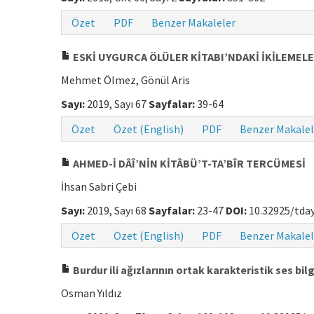
Özet
PDF
Benzer Makaleler
ESKİ UYGURCA ÖLÜLER KİTABI’NDAKİ İKİLEMEL
Mehmet Ölmez, Gönül Aris
Sayı:
2019, Sayı 67
Sayfalar:
39-64
Özet
Özet (English)
PDF
Benzer Makalel
AHMED-İ DÂÎ’NİN KİTÂBÜ’T-TA’BÎR TERCÜMESİ
İhsan Sabri Çebi
Sayı:
2019, Sayı 68
Sayfalar:
23-47
DOI:
10.32925/tday
Özet
Özet (English)
PDF
Benzer Makalel
Burdur ili ağızlarının ortak karakteristik ses bilg
Osman Yıldız