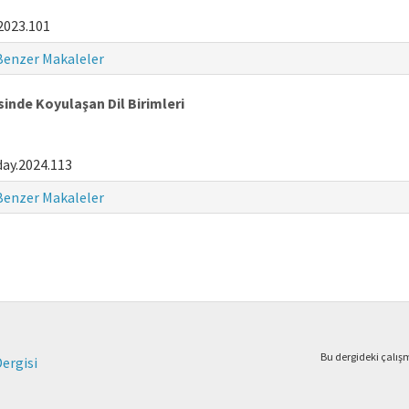
2023.101
Benzer Makaleler
inde Koyulaşan Dil Birimleri
ay.2024.113
Benzer Makaleler
Bu dergideki çalı
Dergisi