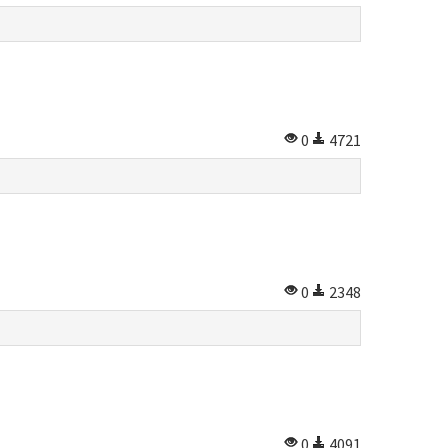
0
4721
0
2348
0
4091