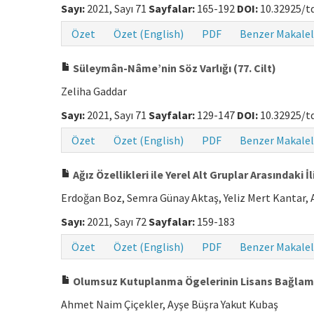
Sayı:
2021, Sayı 71
Sayfalar:
165-192
DOI:
10.32925/td
Özet
Özet (English)
PDF
Benzer Makalel
Süleymân-Nâme’nin Söz Varlığı (77. Cilt)
Zeliha Gaddar
Sayı:
2021, Sayı 71
Sayfalar:
129-147
DOI:
10.32925/td
Özet
Özet (English)
PDF
Benzer Makalel
Ağız Özellikleri ile Yerel Alt Gruplar Arasındaki İl
Erdoğan Boz, Semra Günay Aktaş, Yeliz Mert Kantar,
Sayı:
2021, Sayı 72
Sayfalar:
159-183
Özet
Özet (English)
PDF
Benzer Makalel
Olumsuz Kutuplanma Ögelerinin Lisans Bağlaml
Ahmet Naim Çiçekler, Ayşe Büşra Yakut Kubaş