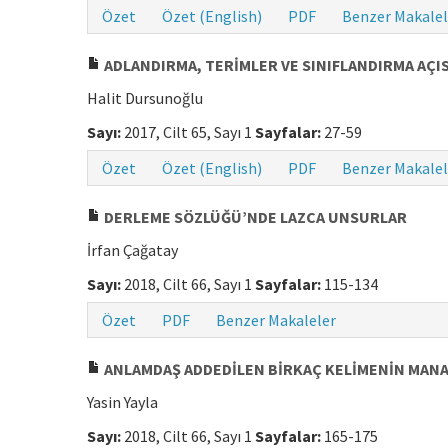
Özet
Özet (English)
PDF
Benzer Makalel
ADLANDIRMA, TERİMLER VE SINIFLANDIRMA AÇI
Halit Dursunoğlu
Sayı:
2017, Cilt 65, Sayı 1
Sayfalar:
27-59
Özet
Özet (English)
PDF
Benzer Makalel
DERLEME SÖZLÜĞÜ’NDE LAZCA UNSURLAR
İrfan Çağatay
Sayı:
2018, Cilt 66, Sayı 1
Sayfalar:
115-134
Özet
PDF
Benzer Makaleler
ANLAMDAŞ ADDEDİLEN BİRKAÇ KELİMENİN MANA
Yasin Yayla
Sayı:
2018, Cilt 66, Sayı 1
Sayfalar:
165-175