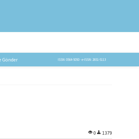
e Gönder
ISSN: 0564-5050 · e-ISSN: 2651-5113
0
1379