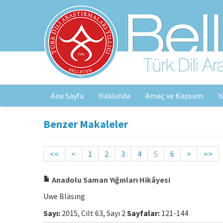
Ana Sayfa
Hakkında
Amaç ve Kapsam
Y
Benzer Makaleler
<<
<
1
2
3
4
5
6
>
>>
Anadolu Saman Yığınları Hikâyesi
Uwe Bläsıng
Sayı:
2015, Cilt 63, Sayı 2
Sayfalar:
121-144