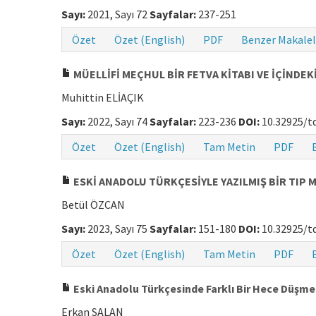
Sayı:
2021, Sayı 72
Sayfalar:
237-251
Özet
Özet (English)
PDF
Benzer Makalel
MÜELLİFİ MEÇHUL BİR FETVA KİTABI VE İÇİNDE
Muhittin ELİAÇIK
Sayı:
2022, Sayı 74
Sayfalar:
223-236
DOI:
10.32925/td
Özet
Özet (English)
Tam Metin
PDF
ESKİ ANADOLU TÜRKÇESİYLE YAZILMIŞ BİR TIP 
Betül ÖZCAN
Sayı:
2023, Sayı 75
Sayfalar:
151-180
DOI:
10.32925/td
Özet
Özet (English)
Tam Metin
PDF
Eski Anadolu Türkçesinde Farklı Bir Hece Düşmesi
Erkan SALAN