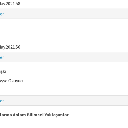
ay.2021.58
er
ay.2021.56
er
işki
 Ayşe Okuyucu
er
arına Anlam Bilimsel Yaklaşımlar