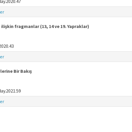
ay.2020.47
er
işkin fragmanlar (13, 14 ve 19. Yapraklar)
2020.43
er
erine Bir Bakış
ay.2021.59
er