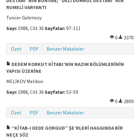
DESTANI”NIN BÜNYAN; “DELİ DUMRUL DESTANI”NIN
RUMELİ VARYANTI
Tuncer Gülensoy
Sayı:
1988, Cilt 36
Sayfalar:
97-111
0
3370
Özet
PDF
Benzer Makaleler
DEDEM KORKUT KİTABI’NIN NAZIM BÖLÜMLERİNİN
YAPISI ÜZERİNE
MELİKOV Melikov
Sayı:
1988, Cilt 36
Sayfalar:
53-59
0
2809
Özet
PDF
Benzer Makaleler
“KİTAB-I DEDE GORGUD” ŞE’RLERİ HAGGINDA BİR
NEÇE SÖZ