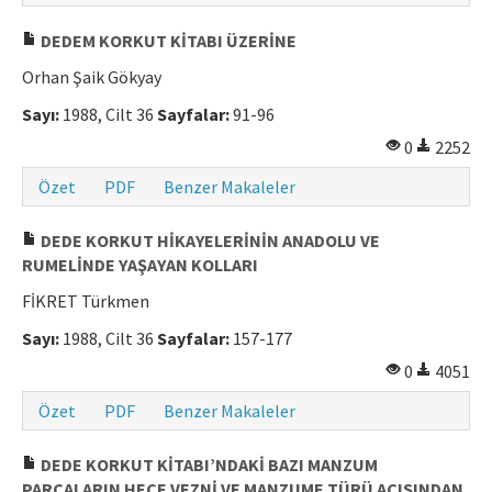
Makale Gönder
DEDEM KORKUT KİTABI ÜZERİNE
Orhan Şaik Gökyay
ISSN: 0564-5050 · e-ISSN: 2651-5113
Sayı:
1988, Cilt 36
Sayfalar:
91-96
0
2252
Özet
PDF
Benzer Makaleler
DEDE KORKUT HİKAYELERİNİN ANADOLU VE
RUMELİNDE YAŞAYAN KOLLARI
FİKRET Türkmen
Sayı:
1988, Cilt 36
Sayfalar:
157-177
0
4051
Özet
PDF
Benzer Makaleler
DEDE KORKUT KİTABI’NDAKİ BAZI MANZUM
PARÇALARIN HECE VEZNİ VE MANZUME TÜRÜ AÇISINDAN