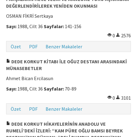
DEĞERLENDİRİLEREK YENİDEN OKUNMASI
OSMAN FİKRİ Sertkaya
Sayı:
1988, Cilt 36
Sayfalar:
141-156
0
2576
Özet
PDF
Benzer Makaleler
DEDE KORKUT KİTABI İLE OĞUZ DESTANI ARASINDAKİ
MÜNASEBETLER
Ahmet Bican Ercilasun
Sayı:
1988, Cilt 36
Sayfalar:
70-89
0
3101
Özet
PDF
Benzer Makaleler
DEDE KORKUT HİKAYELERİNİN ANADOLU VE
RUMELİ’DEKİ İZLERİ: “KAM PÜRE OĞLU BAMSI BEYREK