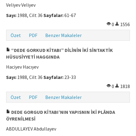
Veliyev Veliyev
Sayı:
1988, Cilt 36
Sayfalar:
61-67
0
1556
Özet
PDF
Benzer Makaleler
“DEDE GORKUD KİTABI” DİLİNİN İKİ SİNTAKTİK
HÜSUSİYYETİ HAGGINDA
Haciyev Hacıyev
Sayı:
1988, Cilt 36
Sayfalar:
23-33
0
1818
Özet
PDF
Benzer Makaleler
DEDE GORGUD KİTABI’NIN YAPISNIN İKİ PLÂNDA
ÖYRENİLMESİ
ABDULLAYEV Abdullayev