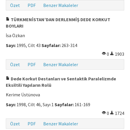
Özet
PDF
Benzer Makaleler
TÜRKMENİSTAN’DAN DERLENMİŞ DEDE KORKUT
BOYLARI
İsa Özkan
Sayı:
1995, Cilt 43
Sayfalar:
263-314
0
1903
Özet
PDF
Benzer Makaleler
Dede Korkut Destanları ve Sentaktik Paralelizmde
Eksiltili Yapıların Rolü
Kerime Üstünova
Sayı:
1998, Cilt 46, Sayı 1
Sayfalar:
161-169
0
1724
Özet
PDF
Benzer Makaleler