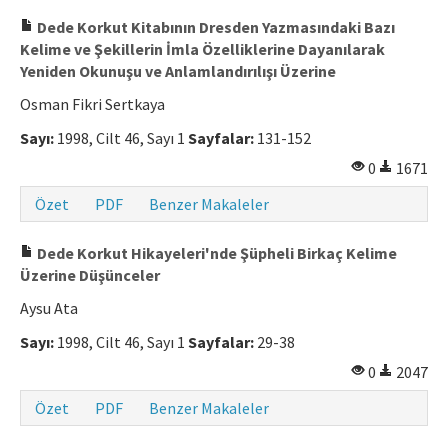
Dede Korkut Kitabının Dresden Yazmasındaki Bazı
Kelime ve Şekillerin İmla Özelliklerine Dayanılarak
Yeniden Okunuşu ve Anlamlandırılışı Üzerine
Osman Fikri Sertkaya
Sayı:
1998, Cilt 46, Sayı 1
Sayfalar:
131-152
0
1671
Özet
PDF
Benzer Makaleler
Dede Korkut Hikayeleri'nde Şüpheli Birkaç Kelime
Üzerine Düşünceler
Aysu Ata
Sayı:
1998, Cilt 46, Sayı 1
Sayfalar:
29-38
0
2047
Özet
PDF
Benzer Makaleler