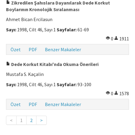
Zikredilen Şahıslara Dayanılarak Dede Korkut
Boylarının Kronolojik Sıralanması
Ahmet Bican Ercilasun
Sayı:
1998, Cilt 46, Sayı 1
Sayfalar:
61-69
0
1911
Özet
PDF
Benzer Makaleler
Dede Korkut Kitabı'nda Okuma Önerileri
Mustafa S. Kaçalin
Sayı:
1998, Cilt 46, Sayı 1
Sayfalar:
93-100
0
1578
Özet
PDF
Benzer Makaleler
<
1
2
>