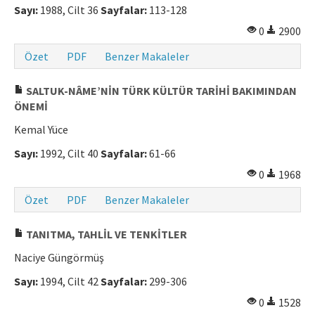
Sayı:
1988, Cilt 36
Sayfalar:
113-128
0
2900
Özet
PDF
Benzer Makaleler
SALTUK-NÂME’NİN TÜRK KÜLTÜR TARİHİ BAKIMINDAN
ÖNEMİ
Kemal Yüce
Sayı:
1992, Cilt 40
Sayfalar:
61-66
0
1968
Özet
PDF
Benzer Makaleler
TANITMA, TAHLİL VE TENKİTLER
Naciye Güngörmüş
Sayı:
1994, Cilt 42
Sayfalar:
299-306
0
1528