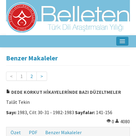
Ana Sayfa
Benzer Makaleler
Hakkında
<
1
2
>
Amaç ve Kapsam
DEDE KORKUT HİKAYELERİNDE BAZI DÜZELTMELER
Yayın Kurulu
Talât Tekin
Yazarlar İçin
Sayı:
1983, Cilt 30-31 - 1982-1983
Sayfalar:
141-156
Etik İlkeler
0
4080
İletişim
Özet
PDF
Benzer Makaleler