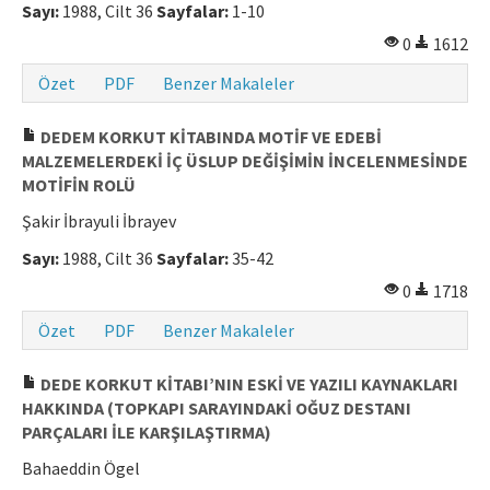
Sayı:
1988, Cilt 36
Sayfalar:
1-10
0
1612
Özet
PDF
Benzer Makaleler
DEDEM KORKUT KİTABINDA MOTİF VE EDEBİ
MALZEMELERDEKİ İÇ ÜSLUP DEĞİŞİMİN İNCELENMESİNDE
MOTİFİN ROLÜ
Şakir İbrayuli İbrayev
Sayı:
1988, Cilt 36
Sayfalar:
35-42
0
1718
Özet
PDF
Benzer Makaleler
DEDE KORKUT KİTABI’NIN ESKİ VE YAZILI KAYNAKLARI
HAKKINDA (TOPKAPI SARAYINDAKİ OĞUZ DESTANI
PARÇALARI İLE KARŞILAŞTIRMA)
Bahaeddin Ögel