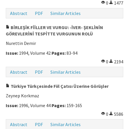
0
1477
Abstract
PDF
Similar Articles
BİRLEŞİK FİİLLER VE VURGU: -İVER- ŞEKLİNİN
GÖREVLERİNİ TESPİTTE VURGUNUN ROLÜ
Nurettin Demir
Issue:
1994, Volume 42
Pages:
83-94
0
2194
Abstract
PDF
Similar Articles
Türkiye Türkçesinde Fiil Çatısı Üzerine Görüşler
Zeynep Korkmaz
Issue:
1996, Volume 44
Pages:
159-165
0
5586
Abstract
PDF
Similar Articles