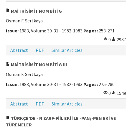
Manuscript Submission
MAİTRİSİMİT NOM BİTİG
Osman F. Sertkaya
ISSN: 0564-5050 · e-ISSN: 2651-5113
Issue:
1983, Volume 30-31 - 1982-1983
Pages:
253-271
0
2987
Abstract
PDF
Similar Articles
MAİTRİSİMİT NOM BİTİG III
Osman F. Sertkaya
Issue:
1983, Volume 30-31 - 1982-1983
Pages:
275-280
0
1549
Abstract
PDF
Similar Articles
TÜRKÇE’DE - N ZARF-FİİL EKİ İLE -PAN/-PEN EKİ VE
TÜREMELER