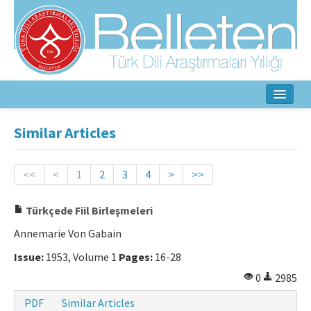
Home
Similar Articles
About
<<
<
1
2
3
4
>
>>
Aim & Scope
Türkçede Fiil Birleşmeleri
Editorial Board
Annemarie Von Gabain
Author Guidelines
Issue:
1953, Volume 1
Pages:
16-28
Ethical Principles
0
2985
Contact Us
PDF
Similar Articles