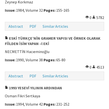
Zeynep Korkmaz
Issue:
1984, Volume 32
Pages:
155-165
0
5782
Abstract
PDF
Similar Articles
ESKİ TÜRKÇE’NİN GRAMER YAPISI VE ÖRNEK OLARAK
FİİLDEN İSİM YAPAN –l EKİ
NECMETTİN Hacıeminoğlu
Issue:
1990, Volume 38
Pages:
65-80
0
4513
Abstract
PDF
Similar Articles
1993 YESEVİ YILININ ARDINDAN
Osman Fikri Sertkaya
Issue:
1994, Volume 42
Pages:
231-252