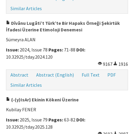
Similar Articles
Dîvânu Lugâti’t Türk’te Bir Hapaks Örneği Şekirtük
İfadesi Üzerine Etimoloji Denemesi
Sümeyra ALAN
Issue:
2024, Issue 78
Pages:
71-88
DOI:
10.32925/tday.2024.120
9167
1916
Abstract
Abstract (English)
Full Text
PDF
Similar Articles
{-(y)IsAr} Ekinin Kökeni Üzerine
Kubilay FENER
Issue:
2025, Issue 79
Pages:
63-82
DOI:
10.32925/tday.2025.128