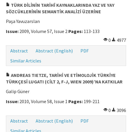
TÜRK DİLİNİN TARİHÎ KAYNAKLARINDA YAZ VE YAY
SÖZCÜKLERİNİN SEMANTİK ANALİZİ ÜZERİNE
Paşa Yavuzarslan
Issue:
2009, Volume 57, Issue 2
Pages:
113-133
0
4977
Abstract
Abstract (English)
PDF
Similar Articles
ANDREAS TIETZE, TARİHİ VE ETİMOLOJİK TÜRKİYE
TÜRKÇESİ LUGATI (CİLT 2, F-J, WIEN 2009)’NA KATKILAR
Galip Güner
Issue:
2010, Volume 58, Issue 1
Pages:
199-211
0
3096
Abstract
Abstract (English)
PDF
Similar Articles