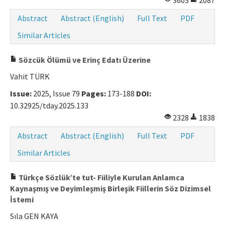
3603
2087
Abstract
Abstract (English)
Full Text
PDF
Similar Articles
Sözcük Ölümü ve Erinç Edatı Üzerine
Vahit TÜRK
Issue:
2025, Issue 79
Pages:
173-188
DOI:
10.32925/tday.2025.133
2328
1838
Abstract
Abstract (English)
Full Text
PDF
Similar Articles
Türkçe Sözlük’te tut- Fiiliyle Kurulan Anlamca
Kaynaşmış ve Deyimleşmiş Birleşik Fiillerin Söz Dizimsel
İstemi
Sıla GEN KAYA