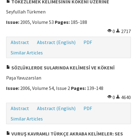
TÖKEZLEMEK KELİMESİNİN KÖKENİ ÜZERİNE
Manuscript Submission
Seyfullah Türkmen
Issue:
2005, Volume 53
Pages:
185-188
ISSN: 0564-5050 · e-ISSN: 2651-5113
0
2717
Abstract
Abstract (English)
PDF
Similar Articles
SÖZLÜKLERDE SULARINDA KELİMESİ VE KÖKENİ
Paşa Yavuzarslan
Issue:
2006, Volume 54, Issue 2
Pages:
139-148
0
4640
Abstract
Abstract (English)
PDF
Similar Articles
VURUŞ KAVRAMLI TÜRKÇE AKRABA KELİMELER: SES