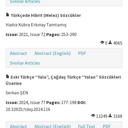
Similar Articles
Türkçede Hibrit (Melez) Sözcükler
Hadra Kübra Erkınay Tamtamış
Issue:
2021, Issue 72
Pages:
253-290
0
4065
Abstract
Abstract (English)
PDF
Similar Articles
Eski Türkçe “Yala”, Çağdaş Türkçe “Yalan” Sözcükleri
Üzerine
Serkan ŞEN
Issue:
2024, Issue 77
Pages:
177-198
DOI:
10.32925/tday.2024.116
13249
3168
Abstract
Abstract (English)
Full Text
PDF