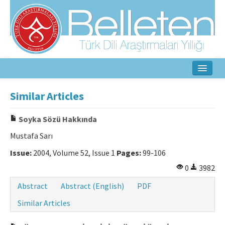
Home
Similar Articles
About
Soyka Sözü Hakkında
Aim & Scope
Mustafa Sarı
Editorial Board
Issue:
2004, Volume 52, Issue 1
Pages:
99-106
0
3982
Author Guidelines
Abstract
Abstract (English)
PDF
Ethical Principles
Similar Articles
Contact Us