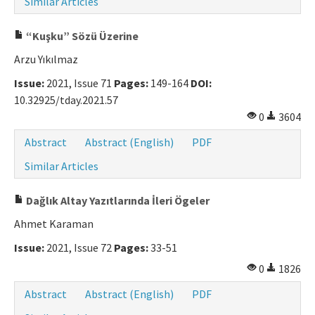
Similar Articles
“Kuşku” Sözü Üzerine
Arzu Yıkılmaz
Issue:
2021, Issue 71
Pages:
149-164
DOI:
10.32925/tday.2021.57
0
3604
Abstract
Abstract (English)
PDF
Similar Articles
Dağlık Altay Yazıtlarında İleri Ögeler
Ahmet Karaman
Issue:
2021, Issue 72
Pages:
33-51
0
1826
Abstract
Abstract (English)
PDF