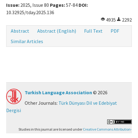
Issue:
2025, Issue 80
Pages:
57-84
DOI:
10.32925/tday.2025.136
4935
2292
Abstract
Abstract (English)
Full Text
PDF
Similar Articles
Turkish Language Association
© 2026
Other Journals:
Türk Dünyası Dil ve Edebiyat
Dergisi
Studies in this journal are licensed under
Creative Commons Attribution-
NonCommercial 4.0 International (CC BY-NC 4.0)
.