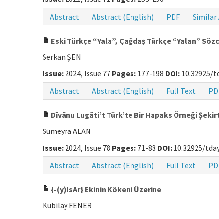
Abstract
Abstract (English)
PDF
Similar 
Eski Türkçe “Yala”, Çağdaş Türkçe “Yalan” Sözc
Serkan ŞEN
Issue:
2024, Issue 77
Pages:
177-198
DOI:
10.32925/td
Abstract
Abstract (English)
Full Text
PD
Dîvânu Lugâti’t Türk’te Bir Hapaks Örneği Şekir
Sümeyra ALAN
Issue:
2024, Issue 78
Pages:
71-88
DOI:
10.32925/tday
Abstract
Abstract (English)
Full Text
PD
{-(y)IsAr} Ekinin Kökeni Üzerine
Kubilay FENER