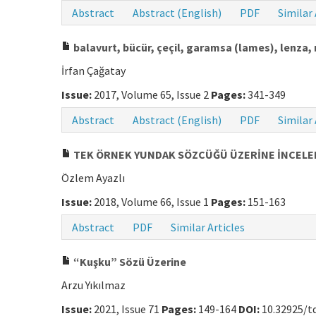
Abstract
Abstract (English)
PDF
Similar 
balavurt, bücür, çeçil, garamsa (lames), lenza
İrfan Çağatay
Issue:
2017, Volume 65, Issue 2
Pages:
341-349
Abstract
Abstract (English)
PDF
Similar 
TEK ÖRNEK YUNDAK SÖZCÜĞÜ ÜZERİNE İNCEL
Özlem Ayazlı
Issue:
2018, Volume 66, Issue 1
Pages:
151-163
Abstract
PDF
Similar Articles
“Kuşku” Sözü Üzerine
Arzu Yıkılmaz
Issue:
2021, Issue 71
Pages:
149-164
DOI:
10.32925/td