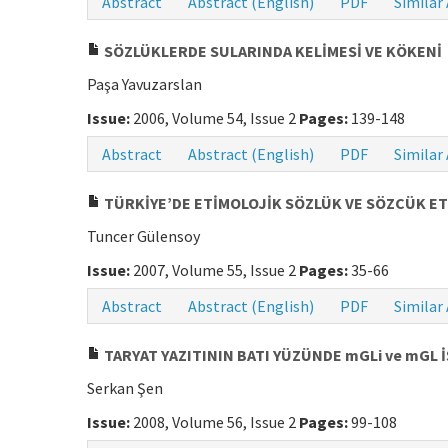
Abstract
Abstract (English)
PDF
Similar 
SÖZLÜKLERDE SULARINDA KELİMESİ VE KÖKENİ
Paşa Yavuzarslan
Issue:
2006, Volume 54, Issue 2
Pages:
139-148
Abstract
Abstract (English)
PDF
Similar 
TÜRKİYE’DE ETİMOLOJİK SÖZLÜK VE SÖZCÜK ET
Tuncer Gülensoy
Issue:
2007, Volume 55, Issue 2
Pages:
35-66
Abstract
Abstract (English)
PDF
Similar 
TARYAT YAZITININ BATI YÜZÜNDE mGLi ve mGL 
Serkan Şen
Issue:
2008, Volume 56, Issue 2
Pages:
99-108