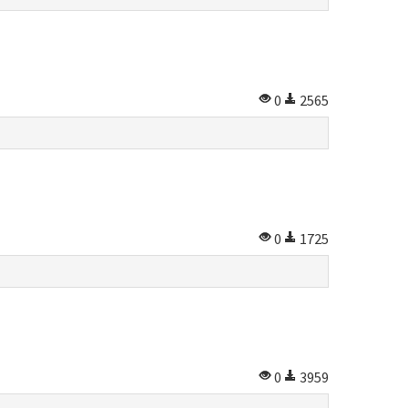
0
2565
0
1725
0
3959