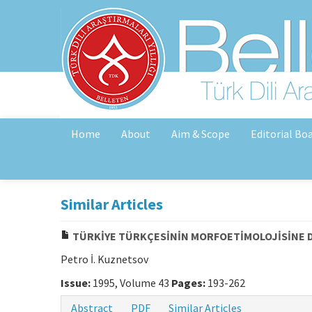
Home
About
Aim & Scope
Editorial Bo
Similar Articles
TÜRKİYE TÜRKÇESİNİN MORFOETİMOLOJİSİNE 
Petro İ. Kuznetsov
Issue:
1995, Volume 43
Pages:
193-262
Abstract
PDF
Similar Articles