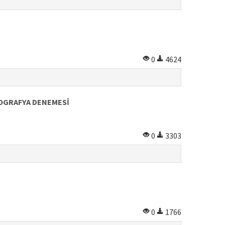
0
4624
YOGRAFYA DENEMESİ
0
3303
0
1766