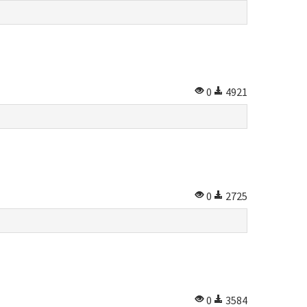
0
4921
0
2725
0
3584