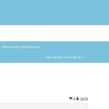
Manuscript Submission
ISSN: 0564-5050 · e-ISSN: 2651-5113
0
1619