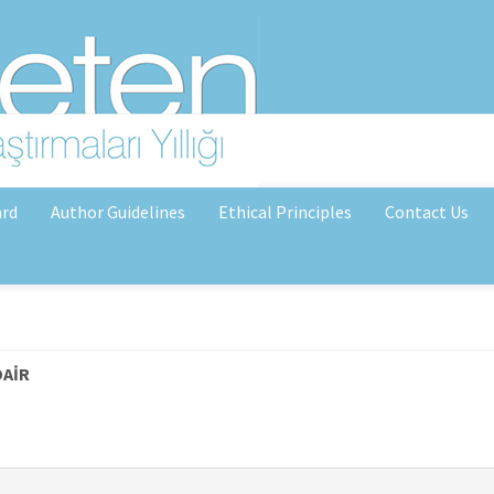
ard
Author Guidelines
Ethical Principles
Contact Us
DAİR