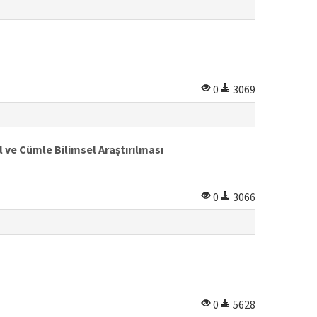
0
3069
l ve Cümle Bilimsel Araştırılması
0
3066
0
5628