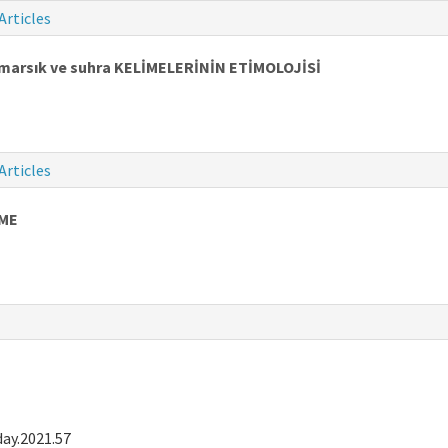
Articles
, marsık ve suhra KELİMELERİNİN ETİMOLOJİSİ
Articles
EME
ay.2021.57