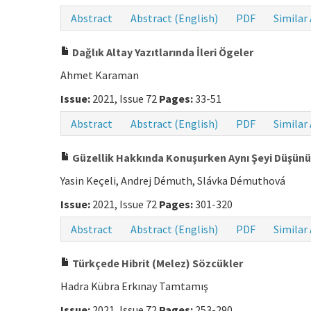
Abstract
Abstract (English)
PDF
Similar 
Dağlık Altay Yazıtlarında İleri Ögeler
Ahmet Karaman
Issue:
2021, Issue 72
Pages:
33-51
Abstract
Abstract (English)
PDF
Similar 
Güzellik Hakkında Konuşurken Aynı Şeyi Düşün
Yasin Keçeli, Andrej Démuth, Slávka Démuthová
Issue:
2021, Issue 72
Pages:
301-320
Abstract
Abstract (English)
PDF
Similar 
Türkçede Hibrit (Melez) Sözcükler
Hadra Kübra Erkınay Tamtamış
Issue:
2021, Issue 72
Pages:
253-290