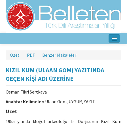
Ana Sayfa
Özet
PDF
Benzer Makaleler
Hakkında
KIZIL KUM (ULAAN GOM) YAZITINDA
Amaç ve Kapsam
GEÇEN KİŞİ ADI ÜZERİNE
Yayın Kurulu
Osman Fikri Sertkaya
Yazarlar İçin
Anahtar Kelimeler:
Ulaan Gom, UYGUR, YAZIT
Özet
Etik İlkeler
1955 yılında Moğol arkeoloğu Ts. Dorjisuren Kızıl Kum
İletişim