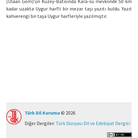
(Ulaan Gom)'un Kuzey-Batısında Kara-su mevkiinde 50 km
kadar uzakta Uygur harfli bir mezar taşı yazıtı buldu. Yazıt
Makale Gönder
kahverengi bir taşa Uygur harfleriyle yazılmıştır.
ISSN: 0564-5050 · e-ISSN: 2651-5113
Türk Dil Kurumu
© 2026
Diğer Dergiler:
Türk Dünyası Dil ve Edebiyat Dergisi