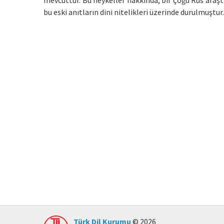
mevcuttur. Bu heykeller hakkında, bir çoğu Rus araşt
bu eski anıtların dini nitelikleri üzerinde durulmuştur.
Türk Dil Kurumu
© 2026