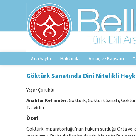
Ana Sayfa
Hakkında
Amaç ve Kapsam
Y
Göktürk Sanatında Dini Nitelikli Heyke
Yaşar Çoruhlu
Anahtar Kelimeler:
Göktürk, Göktürk Sanatı, Göktürk 
Tasvirler
Özet
Göktürk İmparatorluğu'nun hüküm sürdüğü Orta ve İç A