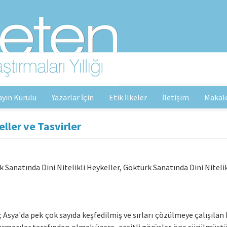
ayın Kurulu
Yazarlar İçin
Etik İlkeler
İletişim
Makal
ller ve Tasvirler
Sanatında Dini Nitelikli Heykeller, Göktürk Sanatında Dini Nitelik
sya'da pek çok sayıda keşfedilmiş ve sırları çözülmeye çalışılan 