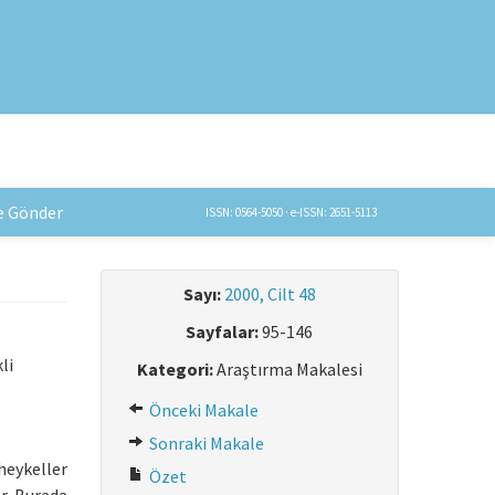
e Gönder
ISSN: 0564-5050 · e-ISSN: 2651-5113
Sayı:
2000, Cilt 48
Sayfalar:
95-146
li
Kategori:
Araştırma Makalesi
Önceki Makale
Sonraki Makale
heykeller
Özet