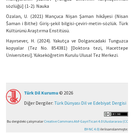
sözlüğü] (1-2). Nauka
Özalan, U. (2021) Mançuca Nișan Şaman hikâyesi (Nisan
Šaman i Bithe): Giriş-şekil bilgisi-çeviri-metin-sözlük. Türk
Kültürünü Araştırma Enstitüsü.
Hayırsever, H. (2024). Yakutça ve Dolgancadaki Tunguzca
kopyalar (Tez No. 854381) [Doktora tezi, Hacettepe
Üniversitesi]. Yükseköğretim Kurulu Ulusal Tez Merkezi.
Türk Dil Kurumu
© 2026
Diğer Dergiler:
Türk Dünyası Dil ve Edebiyat Dergisi
Bu dergideki çalışmalar
Creative Commons Atıf-GayriTicari 4.0 Uluslararası (CC
BY-NC 4.0)
ile lisanslanmıştır.