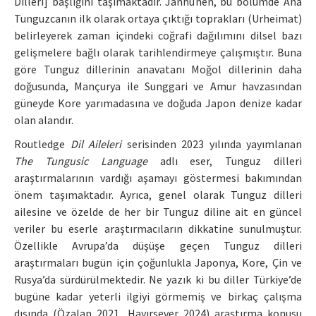
Dilleri] başlığını taşımaktadır. Janhunen, bu bölümde Ana
Tunguzcanın ilk olarak ortaya çıktığı toprakları (Urheimat)
belirleyerek zaman içindeki coğrafi dağılımını dilsel bazı
gelişmelere bağlı olarak tarihlendirmeye çalışmıştır. Buna
göre Tunguz dillerinin anavatanı Moğol dillerinin daha
doğusunda, Mançurya ile Sunggari ve Amur havzasından
güneyde Kore yarımadasına ve doğuda Japon denize kadar
olan alandır.
Routledge
Dil Aileleri
serisinden 2023 yılında yayımlanan
The Tungusic Language
adlı eser, Tunguz dilleri
araştırmalarının vardığı aşamayı göstermesi bakımından
önem taşımaktadır. Ayrıca, genel olarak Tunguz dilleri
ailesine ve özelde de her bir Tunguz diline ait en güncel
veriler bu eserle araştırmacıların dikkatine sunulmuştur.
Özellikle Avrupa’da düşüşe geçen Tunguz dilleri
araştırmaları bugün için çoğunlukla Japonya, Kore, Çin ve
Rusya’da sürdürülmektedir. Ne yazık ki bu diller Türkiye’de
bugüne kadar yeterli ilgiyi görmemiş ve birkaç çalışma
dışında (Özalan 2021, Hayırsever 2024) araştırma konusu