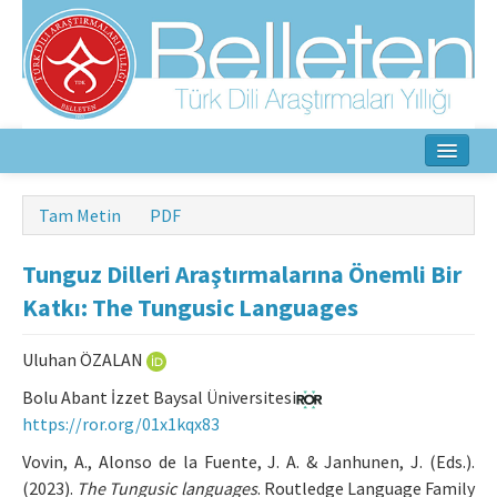
Ana Sayfa
Tam Metin
PDF
Hakkında
Tunguz Dilleri Araştırmalarına Önemli Bir
Amaç ve Kapsam
Katkı: The Tungusic Languages
Yayın Kurulu
Uluhan ÖZALAN
Yazarlar İçin
Bolu Abant İzzet Baysal Üniversitesi
https://ror.org/01x1kqx83
Etik İlkeler
Vovin, A., Alonso de la Fuente, J. A. & Janhunen, J. (Eds.).
İletişim
(2023).
The Tungusic languages
. Routledge Language Family