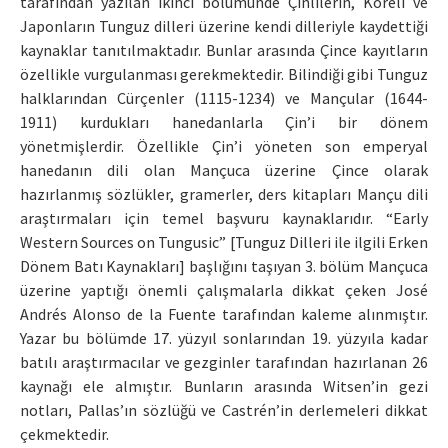
tarafından yazılan ikinci bölümünde Çinlilerin, Koreli ve
Japonların Tunguz dilleri üzerine kendi dilleriyle kaydettiği
kaynaklar tanıtılmaktadır. Bunlar arasında Çince kayıtların
özellikle vurgulanması gerekmektedir. Bilindiği gibi Tunguz
halklarından Cürçenler (1115-1234) ve Mançular (1644-
1911) kurdukları hanedanlarla Çin’i bir dönem
yönetmişlerdir. Özellikle Çin’i yöneten son emperyal
hanedanın dili olan Mançuca üzerine Çince olarak
hazırlanmış sözlükler, gramerler, ders kitapları Mançu dili
araştırmaları için temel başvuru kaynaklarıdır. “Early
Western Sources on Tungusic” [Tunguz Dilleri ile ilgili Erken
Dönem Batı Kaynakları] başlığını taşıyan 3. bölüm Mançuca
üzerine yaptığı önemli çalışmalarla dikkat çeken José
Andrés Alonso de la Fuente tarafından kaleme alınmıştır.
Yazar bu bölümde 17. yüzyıl sonlarından 19. yüzyıla kadar
batılı araştırmacılar ve gezginler tarafından hazırlanan 26
kaynağı ele almıştır. Bunların arasında Witsen’in gezi
notları, Pallas’ın sözlüğü ve Castrén’in derlemeleri dikkat
çekmektedir.