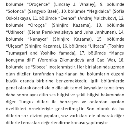
bölümde “Oroçence” (Lindsay J. Whaley), 9. bölümde
“Solonca” (Sangyub Baek), 10. bölümde “Negidalca” (Sofia
Oskolskaya), 11. bölümde “Evence” (Andrej Malchukov), 12.
bölümde “Oroçça” (Shinjiro Kazama), 13. bölümde
“Udihece” (Elena Perekhvalskaya and Juha Janhunen), 14.
bölümde “Nanayca” (Shinjiro Kazama), 15. bölümde
“Ulçaca” (Shinjiro Kazama), 16. bölümde “Uiltaca” (Toshiro
Tsumagari and Yoshiko Yamada), 17. bölümde “Mançu
konuşma dili” (Veronika Zikmundová and Gao Wa), 18.
bölümde ise “Sibece” incelenmiştir. Her biri alanında uzman
olan dilciler tarafından hazırlanan bu bölümlerin düzeni
büyük oranda birbirine benzemektedir. İlgili bölümlerde
genel olarak öncelikle o dile ait temel kaynaklar tanıtılmış
daha sonra aynı dilin ses bilgisi ve şekil bilgisi bakımından
diğer Tunguz dilleri ile benzeşen ve onlardan ayrılan
özellikleri örnekleriyle gösterilmiştir. Son olarak da bu
dillerin söz dizimi yapıları, söz varlıkları ele alınarak diğer
dillerle temasları değerlendirme konusu yapılmıştır.