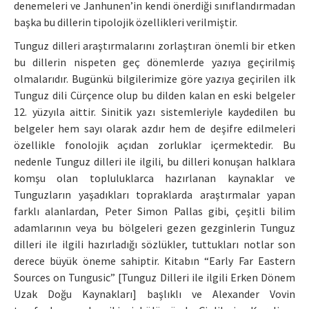
denemeleri ve Janhunen’in kendi önerdiği sınıflandırmadan
başka bu dillerin tipolojik özellikleri verilmiştir.
Tunguz dilleri araştırmalarını zorlaştıran önemli bir etken
bu dillerin nispeten geç dönemlerde yazıya geçirilmiş
olmalarıdır. Bugünkü bilgilerimize göre yazıya geçirilen ilk
Tunguz dili Cürçence olup bu dilden kalan en eski belgeler
12. yüzyıla aittir. Sinitik yazı sistemleriyle kaydedilen bu
belgeler hem sayı olarak azdır hem de deşifre edilmeleri
özellikle fonolojik açıdan zorluklar içermektedir. Bu
nedenle Tunguz dilleri ile ilgili, bu dilleri konuşan halklara
komşu olan topluluklarca hazırlanan kaynaklar ve
Tunguzların yaşadıkları topraklarda araştırmalar yapan
farklı alanlardan, Peter Simon Pallas gibi, çeşitli bilim
adamlarının veya bu bölgeleri gezen gezginlerin Tunguz
dilleri ile ilgili hazırladığı sözlükler, tuttukları notlar son
derece büyük öneme sahiptir. Kitabın “Early Far Eastern
Sources on Tungusic” [Tunguz Dilleri ile ilgili Erken Dönem
Uzak Doğu Kaynakları] başlıklı ve Alexander Vovin