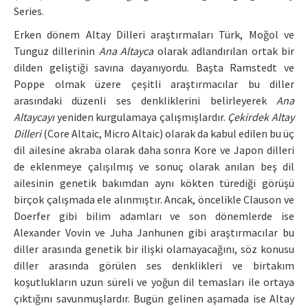
Series.
Makale Gönder
Erken dönem Altay Dilleri araştırmaları Türk, Moğol ve
Tunguz dillerinin
Ana Altayca
olarak adlandırılan ortak bir
ISSN: 0564-5050 · e-ISSN: 2651-5113
dilden geliştiği savına dayanıyordu. Başta Ramstedt ve
Poppe olmak üzere çeşitli araştırmacılar bu diller
arasındaki düzenli ses denkliklerini belirleyerek
Ana
Altaycayı
yeniden kurgulamaya çalışmışlardır.
Çekirdek Altay
Dilleri
(Core Altaic, Micro Altaic) olarak da kabul edilen bu üç
dil ailesine akraba olarak daha sonra Kore ve Japon dilleri
de eklenmeye çalışılmış ve sonuç olarak anılan beş dil
ailesinin genetik bakımdan aynı kökten türediği görüşü
birçok çalışmada ele alınmıştır. Ancak, öncelikle Clauson ve
Doerfer gibi bilim adamları ve son dönemlerde ise
Alexander Vovin ve Juha Janhunen gibi araştırmacılar bu
diller arasında genetik bir ilişki olamayacağını, söz konusu
diller arasında görülen ses denklikleri ve birtakım
koşutlukların uzun süreli ve yoğun dil temasları ile ortaya
çıktığını savunmuşlardır. Bugün gelinen aşamada ise Altay