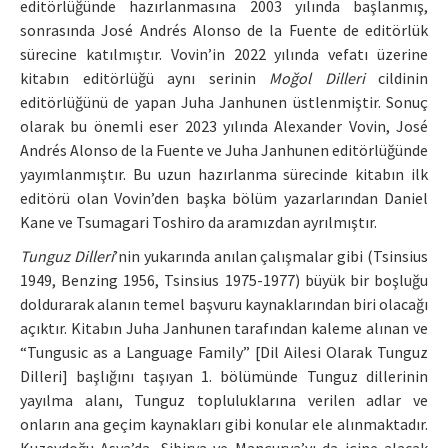
editörlüğünde hazırlanmasına 2003 yılında başlanmış,
sonrasında José Andrés Alonso de la Fuente de editörlük
sürecine katılmıştır. Vovin’in 2022 yılında vefatı üzerine
kitabın editörlüğü aynı serinin
Moğol Dilleri
cildinin
editörlüğünü de yapan Juha Janhunen üstlenmiştir. Sonuç
olarak bu önemli eser 2023 yılında Alexander Vovin, José
Andrés Alonso de la Fuente ve Juha Janhunen editörlüğünde
yayımlanmıştır. Bu uzun hazırlanma sürecinde kitabın ilk
editörü olan Vovin’den başka bölüm yazarlarından Daniel
Kane ve Tsumagari Toshiro da aramızdan ayrılmıştır.
Tunguz Dilleri
’nin yukarında anılan çalışmalar gibi (Tsinsius
1949, Benzing 1956, Tsinsius 1975-1977) büyük bir boşluğu
doldurarak alanın temel başvuru kaynaklarından biri olacağı
açıktır. Kitabın Juha Janhunen tarafından kaleme alınan ve
“Tungusic as a Language Family” [Dil Ailesi Olarak Tunguz
Dilleri] başlığını taşıyan 1. bölümünde Tunguz dillerinin
yayılma alanı, Tunguz topluluklarına verilen adlar ve
onların ana geçim kaynakları gibi konular ele alınmaktadır.