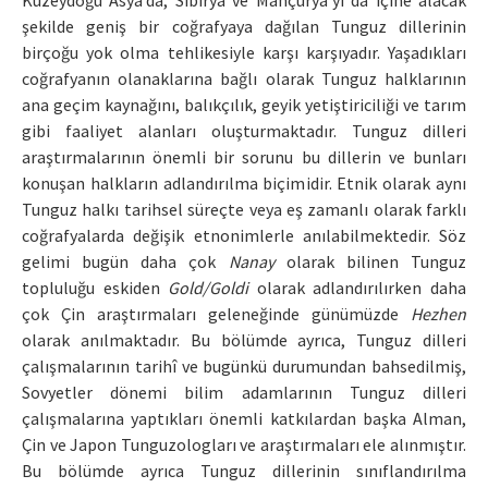
Kuzeydoğu Asya’da, Sibirya ve Mançurya’yı da içine alacak
şekilde geniş bir coğrafyaya dağılan Tunguz dillerinin
birçoğu yok olma tehlikesiyle karşı karşıyadır. Yaşadıkları
coğrafyanın olanaklarına bağlı olarak Tunguz halklarının
ana geçim kaynağını, balıkçılık, geyik yetiştiriciliği ve tarım
gibi faaliyet alanları oluşturmaktadır. Tunguz dilleri
araştırmalarının önemli bir sorunu bu dillerin ve bunları
konuşan halkların adlandırılma biçimidir. Etnik olarak aynı
Tunguz halkı tarihsel süreçte veya eş zamanlı olarak farklı
coğrafyalarda değişik etnonimlerle anılabilmektedir. Söz
gelimi bugün daha çok
Nanay
olarak bilinen Tunguz
topluluğu eskiden
Gold/Goldi
olarak adlandırılırken daha
çok Çin araştırmaları geleneğinde günümüzde
Hezhen
olarak anılmaktadır. Bu bölümde ayrıca, Tunguz dilleri
çalışmalarının tarihî ve bugünkü durumundan bahsedilmiş,
Sovyetler dönemi bilim adamlarının Tunguz dilleri
çalışmalarına yaptıkları önemli katkılardan başka Alman,
Çin ve Japon Tunguzologları ve araştırmaları ele alınmıştır.
Bu bölümde ayrıca Tunguz dillerinin sınıflandırılma