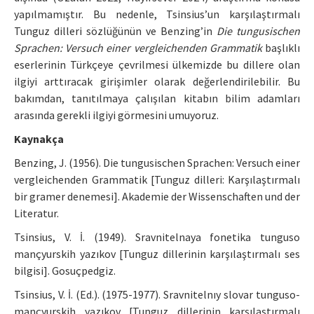
yapılmamıştır. Bu nedenle, Tsinsius’un karşılaştırmalı
Tunguz dilleri sözlüğünün ve Benzing’in
Die tungusischen
Sprachen: Versuch einer vergleichenden Grammatik
başlıklı
eserlerinin Türkçeye çevrilmesi ülkemizde bu dillere olan
ilgiyi arttıracak girişimler olarak değerlendirilebilir. Bu
bakımdan, tanıtılmaya çalışılan kitabın bilim adamları
arasında gerekli ilgiyi görmesini umuyoruz.
Kaynakça
Benzing, J. (1956). Die tungusischen Sprachen: Versuch einer
vergleichenden Grammatik [Tunguz dilleri: Karşılaştırmalı
bir gramer denemesi]. Akademie der Wissenschaften und der
Literatur.
Tsinsius, V. İ. (1949). Sravnitelnaya fonetika tunguso
mançyurskih yazıkov [Tunguz dillerinin karşılaştırmalı ses
bilgisi]. Gosuçpedgiz.
Tsinsius, V. İ. (Ed.). (1975-1977). Sravnitelnıy slovar tunguso-
mançyurskih yazıkov [Tunguz dillerinin karşılaştırmalı