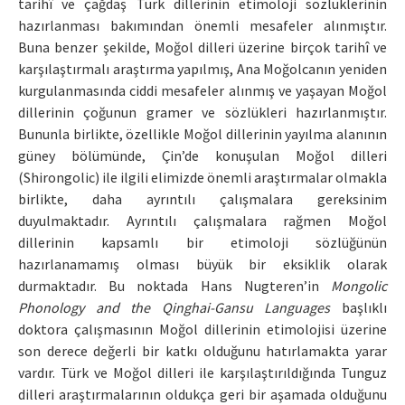
tarihî ve çağdaş Türk dillerinin etimoloji sözlüklerinin
hazırlanması bakımından önemli mesafeler alınmıştır.
Buna benzer şekilde, Moğol dilleri üzerine birçok tarihî ve
karşılaştırmalı araştırma yapılmış, Ana Moğolcanın yeniden
kurgulanmasında ciddi mesafeler alınmış ve yaşayan Moğol
dillerinin çoğunun gramer ve sözlükleri hazırlanmıştır.
Bununla birlikte, özellikle Moğol dillerinin yayılma alanının
güney bölümünde, Çin’de konuşulan Moğol dilleri
(Shirongolic) ile ilgili elimizde önemli araştırmalar olmakla
birlikte, daha ayrıntılı çalışmalara gereksinim
duyulmaktadır. Ayrıntılı çalışmalara rağmen Moğol
dillerinin kapsamlı bir etimoloji sözlüğünün
hazırlanamamış olması büyük bir eksiklik olarak
durmaktadır. Bu noktada Hans Nugteren’in
Mongolic
Phonology and the Qinghai-Gansu Languages
başlıklı
doktora çalışmasının Moğol dillerinin etimolojisi üzerine
son derece değerli bir katkı olduğunu hatırlamakta yarar
vardır. Türk ve Moğol dilleri ile karşılaştırıldığında Tunguz
dilleri araştırmalarının oldukça geri bir aşamada olduğunu