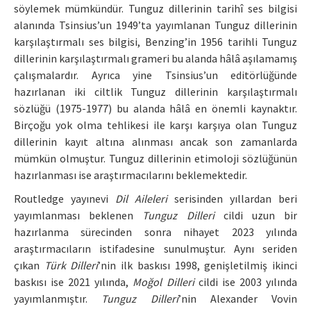
söylemek mümkündür. Tunguz dillerinin tarihî ses bilgisi
alanında Tsinsius’un 1949’ta yayımlanan Tunguz dillerinin
karşılaştırmalı ses bilgisi, Benzing’in 1956 tarihli Tunguz
dillerinin karşılaştırmalı grameri bu alanda hâlâ aşılamamış
çalışmalardır. Ayrıca yine Tsinsius’un editörlüğünde
hazırlanan iki ciltlik Tunguz dillerinin karşılaştırmalı
sözlüğü (1975-1977) bu alanda hâlâ en önemli kaynaktır.
Birçoğu yok olma tehlikesi ile karşı karşıya olan Tunguz
dillerinin kayıt altına alınması ancak son zamanlarda
mümkün olmuştur. Tunguz dillerinin etimoloji sözlüğünün
hazırlanması ise araştırmacılarını beklemektedir.
Routledge yayınevi
Dil Aileleri
serisinden yıllardan beri
yayımlanması beklenen
Tunguz Dilleri
cildi uzun bir
hazırlanma sürecinden sonra nihayet 2023 yılında
araştırmacıların istifadesine sunulmuştur. Aynı seriden
çıkan
Türk Dilleri
’nin ilk baskısı 1998, genişletilmiş ikinci
baskısı ise 2021 yılında,
Moğol Dilleri
cildi ise 2003 yılında
yayımlanmıştır.
Tunguz Dilleri
’nin Alexander Vovin