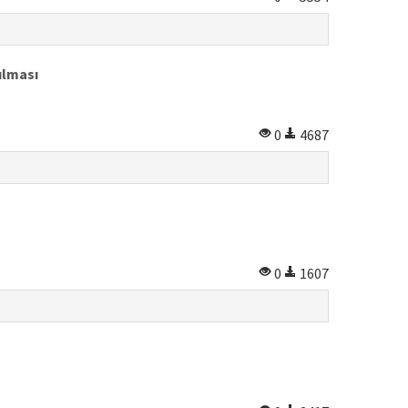
ılması
0
4687
0
1607