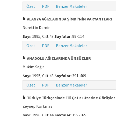
Özet
PDF
Benzer Makaleler
ALANYA AĞIZLARINDA ŞİMDİ’NİN VARYANTLARI
Nurettin Demir
Sayı:
1995, Cilt 43
Sayfalar:
99-114
Özet
PDF
Benzer Makaleler
ANADOLU AĞIZLARINDA ÜNSÜZLER
Mukim Sağır
Sayı:
1995, Cilt 43
Sayfalar:
391-409
Özet
PDF
Benzer Makaleler
Türkiye Türkçesinde Fiil Çatısı Üzerine Görüşler
Zeynep Korkmaz
Sayı:
1996, Cilt 44
Sayfalar:
159-165