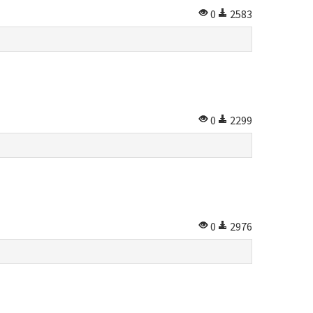
0
2583
0
2299
0
2976