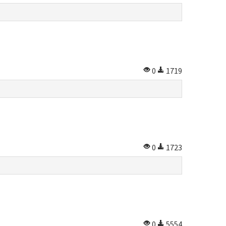
0
1719
0
1723
0
5554