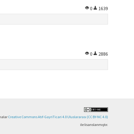
0
1639
0
2886
şmalar
Creative Commons Atıf-GayriTicari 4.0 Uluslararası (CC BY-NC 4.0)
ile lisanslanmıştır.