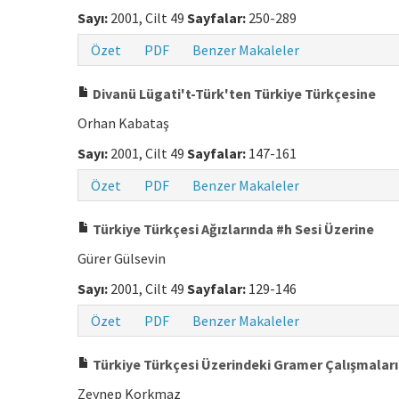
Sayı:
2001, Cilt 49
Sayfalar:
250-289
Özet
PDF
Benzer Makaleler
Divanü Lügati't-Türk'ten Türkiye Türkçesine
Orhan Kabataş
Sayı:
2001, Cilt 49
Sayfalar:
147-161
Özet
PDF
Benzer Makaleler
Türkiye Türkçesi Ağızlarında #h Sesi Üzerine
Gürer Gülsevin
Sayı:
2001, Cilt 49
Sayfalar:
129-146
Özet
PDF
Benzer Makaleler
Türkiye Türkçesi Üzerindeki Gramer Çalışmalar
Zeynep Korkmaz