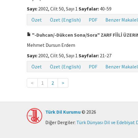
Sayı:
2002, Cilt 50, Sayı 1
Sayfalar:
40-59
Özet
Özet (English)
PDF
Benzer Makalel
"-Duhcan/-Dükcen Sona/Sora" ZARF FİİLİ ÜZERi
Mehmet Dursun Erdem
Sayı:
2002, Cilt 50, Sayı 1
Sayfalar:
21-27
Özet
Özet (English)
PDF
Benzer Makalel
<
1
2
>
Türk Dil Kurumu
© 2026
Diğer Dergiler:
Türk Dünyası Dil ve Edebiyat 