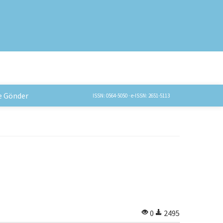
e Gönder
ISSN: 0564-5050 · e-ISSN: 2651-5113
0
2495