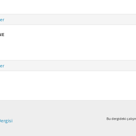
er
NE
er
Bu dergideki çalı
Dergisi