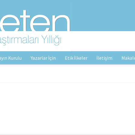
ayın Kurulu
Yazarlar İçin
Etik İlkeler
İletişim
Makal