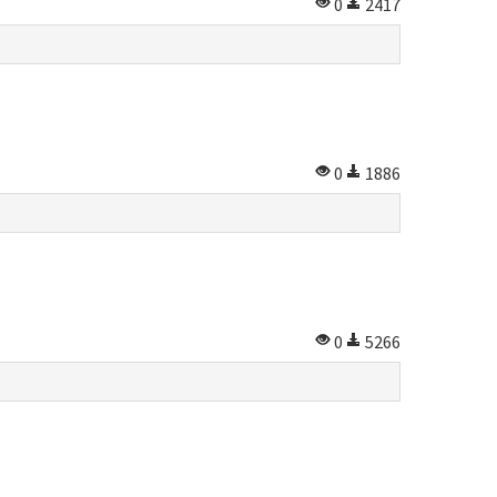
0
2417
0
1886
0
5266