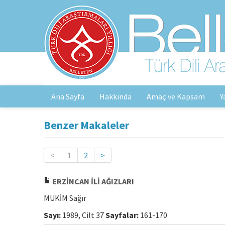
Ana Sayfa
Hakkında
Amaç ve Kapsam
Y
Benzer Makaleler
<
1
2
>
ERZİNCAN İLİ AĞIZLARI
MUKİM Sağır
Sayı:
1989, Cilt 37
Sayfalar:
161-170