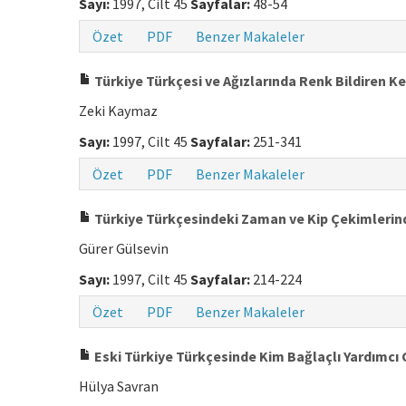
Sayı:
1997, Cilt 45
Sayfalar:
48-54
Özet
PDF
Benzer Makaleler
Türkiye Türkçesi ve Ağızlarında Renk Bildiren Kel
Zeki Kaymaz
Sayı:
1997, Cilt 45
Sayfalar:
251-341
Özet
PDF
Benzer Makaleler
Türkiye Türkçesindeki Zaman ve Kip Çekimlerinde
Gürer Gülsevin
Sayı:
1997, Cilt 45
Sayfalar:
214-224
Özet
PDF
Benzer Makaleler
Eski Türkiye Türkçesinde Kim Bağlaçlı Yardımcı
Hülya Savran