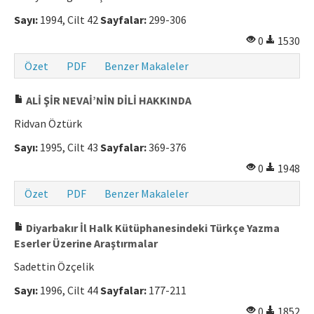
Sayı:
1994, Cilt 42
Sayfalar:
299-306
0
1530
Özet
PDF
Benzer Makaleler
ALİ ŞİR NEVAİ’NİN DİLİ HAKKINDA
Ridvan Öztürk
Sayı:
1995, Cilt 43
Sayfalar:
369-376
0
1948
Özet
PDF
Benzer Makaleler
Diyarbakır İl Halk Kütüphanesindeki Türkçe Yazma
Eserler Üzerine Araştırmalar
Sadettin Özçelik
Sayı:
1996, Cilt 44
Sayfalar:
177-211
0
1852