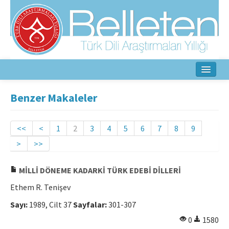
Ana Sayfa
Benzer Makaleler
Hakkında
<<
<
1
2
3
4
5
6
7
8
9
Amaç ve Kapsam
>
>>
Yayın Kurulu
MİLLİ DÖNEME KADARKİ TÜRK EDEBİ DİLLERİ
Yazarlar İçin
Ethem R. Tenişev
Etik İlkeler
Sayı:
1989, Cilt 37
Sayfalar:
301-307
0
1580
İletişim