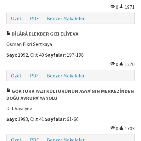
0
1971
Özet
PDF
Benzer Makaleler
DİLÂRÂ ELEKBER GIZI ELİYEVA
Osman Fikri Sertkaya
Sayı:
1992, Cilt 40
Sayfalar:
197-198
0
1270
Özet
PDF
Benzer Makaleler
GÖKTÜRK YAZI KÜLTÜRÜNÜN ASYA’NIN MERKEZİNDEN
DOĞU AVRUPA’YA YOLU
D.d. Vasilyev
Sayı:
1993, Cilt 41
Sayfalar:
61-66
0
1703
Özet
PDF
Benzer Makaleler