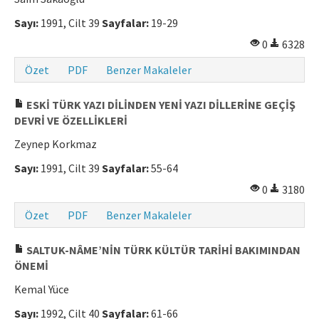
Sayı:
1991, Cilt 39
Sayfalar:
19-29
0
6328
Özet
PDF
Benzer Makaleler
ESKİ TÜRK YAZI DİLİNDEN YENİ YAZI DİLLERİNE GEÇİŞ
DEVRİ VE ÖZELLİKLERİ
Zeynep Korkmaz
Sayı:
1991, Cilt 39
Sayfalar:
55-64
0
3180
Özet
PDF
Benzer Makaleler
SALTUK-NÂME’NİN TÜRK KÜLTÜR TARİHİ BAKIMINDAN
ÖNEMİ
Kemal Yüce
Sayı:
1992, Cilt 40
Sayfalar:
61-66