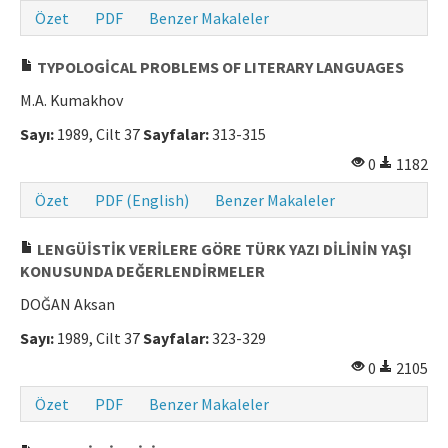
Özet
PDF
Benzer Makaleler
Makale Gönder
TYPOLOGİCAL PROBLEMS OF LITERARY LANGUAGES
ISSN: 0564-5050 · e-ISSN: 2651-5113
M.A. Kumakhov
Sayı:
1989, Cilt 37
Sayfalar:
313-315
0
1182
Özet
PDF (English)
Benzer Makaleler
LENGÜİSTİK VERİLERE GÖRE TÜRK YAZI DİLİNİN YAŞI
KONUSUNDA DEĞERLENDİRMELER
DOĞAN Aksan
Sayı:
1989, Cilt 37
Sayfalar:
323-329
0
2105
Özet
PDF
Benzer Makaleler