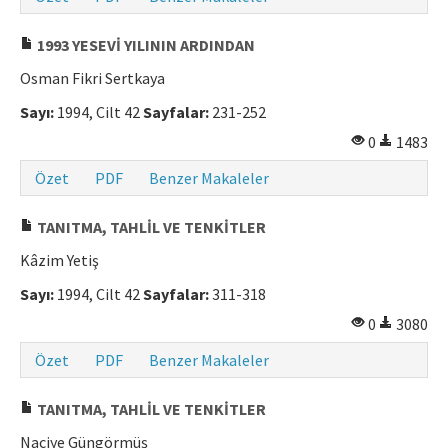
1993 YESEVİ YILININ ARDINDAN
Osman Fikri Sertkaya
Sayı:
1994, Cilt 42
Sayfalar:
231-252
0
1483
Özet
PDF
Benzer Makaleler
TANITMA, TAHLİL VE TENKİTLER
Kâzim Yetiş
Sayı:
1994, Cilt 42
Sayfalar:
311-318
0
3080
Özet
PDF
Benzer Makaleler
TANITMA, TAHLİL VE TENKİTLER
Naciye Güngörmüş