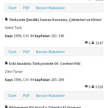
Özet
PDF
Benzer Makaleler
Türkçede Şimdiki Zaman Kavramı, Çekimleri ve Ekleri
Vahıt Türk
Sayı:
1996, Cilt 44
Sayfalar:
291-340
0
3247
Özet
PDF
Benzer Makaleler
Eski Anadolu Türkçesinde Ol- Cevheri Fiili
Zikri Turan
Sayı:
1996, Cilt 44
Sayfalar:
265-289
0
5320
Özet
PDF
Benzer Makaleler
Bilinmeyen Bir Yusuf u Züleyha El Yazması