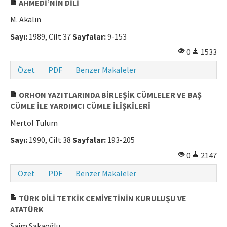
AHMEDİ’NİN DİLİ
M. Akalın
Sayı:
1989, Cilt 37
Sayfalar:
9-153
0
1533
Özet
PDF
Benzer Makaleler
ORHON YAZITLARINDA BİRLEŞİK CÜMLELER VE BAŞ
CÜMLE İLE YARDIMCI CÜMLE İLİŞKİLERİ
Mertol Tulum
Sayı:
1990, Cilt 38
Sayfalar:
193-205
0
2147
Özet
PDF
Benzer Makaleler
TÜRK DİLİ TETKİK CEMİYETİNİN KURULUŞU VE
ATATÜRK
Saim Sakaoğlu