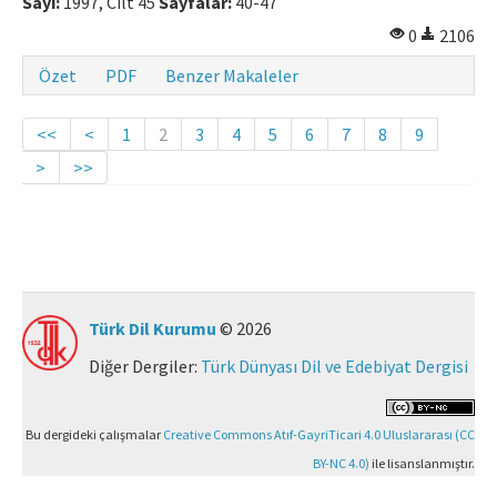
Sayı:
1997, Cilt 45
Sayfalar:
40-47
0
2106
Özet
PDF
Benzer Makaleler
<<
<
1
2
3
4
5
6
7
8
9
>
>>
Türk Dil Kurumu
© 2026
Diğer Dergiler:
Türk Dünyası Dil ve Edebiyat Dergisi
Bu dergideki çalışmalar
Creative Commons Atıf-GayriTicari 4.0 Uluslararası (CC
BY-NC 4.0)
ile lisanslanmıştır.