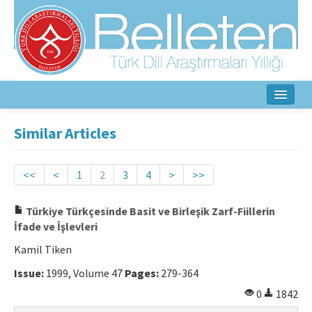
Home
Similar Articles
About
<<
<
1
2
3
4
>
>>
Aim & Scope
Türkiye Türkçesinde Basit ve Birleşik Zarf-Fiillerin
Editorial Board
İfade ve İşlevleri
Author Guidelines
Kamil Tiken
Ethical Principles
Issue:
1999, Volume 47
Pages:
279-364
0
1842
Contact Us