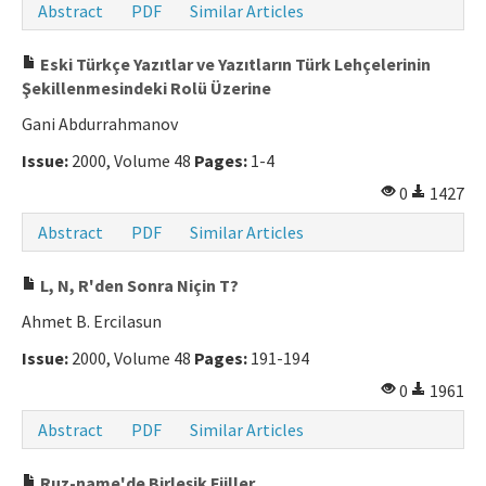
Abstract
PDF
Similar Articles
Manuscript Submission
Eski Türkçe Yazıtlar ve Yazıtların Türk Lehçelerinin
Şekillenmesindeki Rolü Üzerine
ISSN: 0564-5050 · e-ISSN: 2651-5113
Gani Abdurrahmanov
Issue:
2000, Volume 48
Pages:
1-4
0
1427
Abstract
PDF
Similar Articles
L, N, R'den Sonra Niçin T?
Ahmet B. Ercilasun
Issue:
2000, Volume 48
Pages:
191-194
0
1961
Abstract
PDF
Similar Articles
Ruz-name'de Birleşik Fiiller