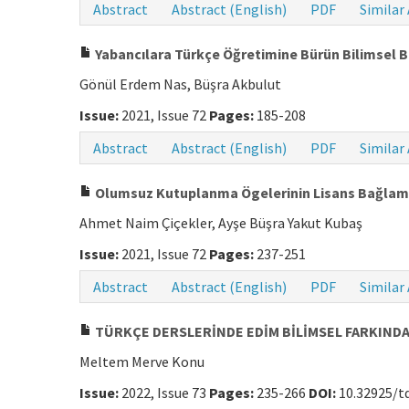
Abstract
Abstract (English)
PDF
Similar 
Yabancılara Türkçe Öğretimine Bürün Bilimsel B
Gönül Erdem Nas, Büşra Akbulut
Issue:
2021, Issue 72
Pages:
185-208
Abstract
Abstract (English)
PDF
Similar 
Olumsuz Kutuplanma Ögelerinin Lisans Bağlaml
Ahmet Naim Çiçekler, Ayşe Büşra Yakut Kubaş
Issue:
2021, Issue 72
Pages:
237-251
Abstract
Abstract (English)
PDF
Similar 
TÜRKÇE DERSLERİNDE EDİM BİLİMSEL FARKINDA
Meltem Merve Konu
Issue:
2022, Issue 73
Pages:
235-266
DOI:
10.32925/td