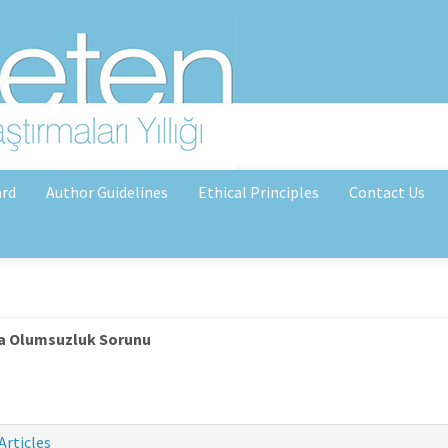
ard
Author Guidelines
Ethical Principles
Contact Us
nda Olumsuzluk Sorunu
Articles