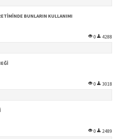
RETİMİNDE BUNLARIN KULLANIMI
0
4288
NEĞİ
0
3018
İ
0
2489