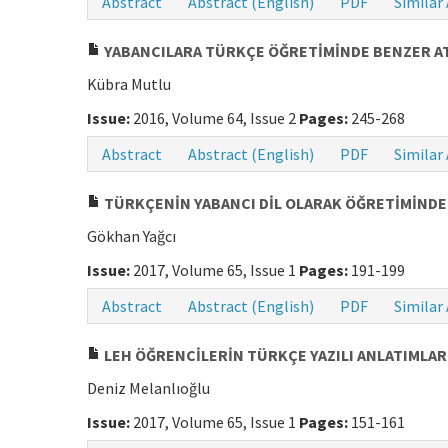
Abstract
Abstract (English)
PDF
Similar 
YABANCILARA TÜRKÇE ÖĞRETİMİNDE BENZER AT
Kübra Mutlu
Issue:
2016, Volume 64, Issue 2
Pages:
245-268
Abstract
Abstract (English)
PDF
Similar 
TÜRKÇENİN YABANCI DİL OLARAK ÖĞRETİMİNDE
Gökhan Yağcı
Issue:
2017, Volume 65, Issue 1
Pages:
191-199
Abstract
Abstract (English)
PDF
Similar 
LEH ÖĞRENCİLERİN TÜRKÇE YAZILI ANLATIMLAR
Deniz Melanlıoğlu
Issue:
2017, Volume 65, Issue 1
Pages:
151-161