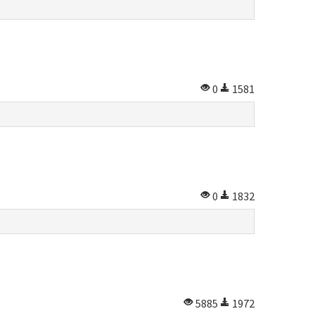
0
1581
0
1832
5885
1972