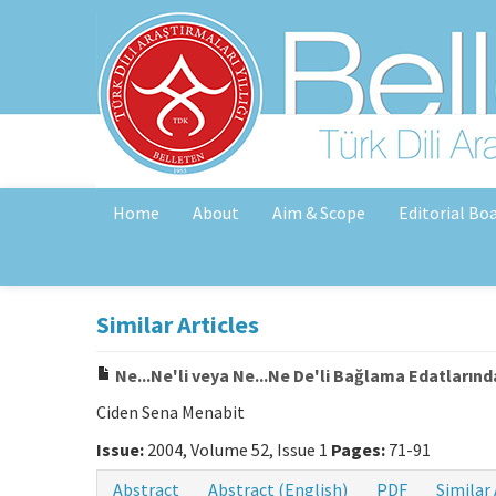
Home
About
Aim & Scope
Editorial Bo
Similar Articles
Ne...Ne'li veya Ne...Ne De'li Bağlama Edatları
Ciden Sena Menabit
Issue:
2004, Volume 52, Issue 1
Pages:
71-91
Abstract
Abstract (English)
PDF
Similar 