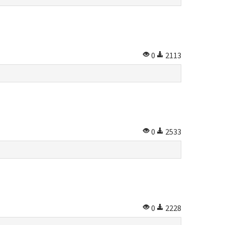
0
2113
0
2533
0
2228