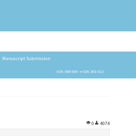
Manuscript Submission
ISSN: 0564-5050 · e-ISSN: 2651-5113
0
4074