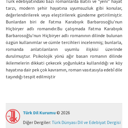
Türk edebiyatındaki bazı romanlarda Batılı ve "yeni" hayat
tarzı, modern şehir hayatına uyumsuzluk gibi konular,
Makale Gönder
değerlendirilerek veya eleştirilerek gündeme getirilmiştir.
Bunlardan biri de Fatma Karabıyık Barbarosoğlu'nun
ISSN: 0564-5050 · e-ISSN: 2651-5113
Hiçbiryer adlı romanıdır.Bu çalışmada Fatma Karabıyık
Barbarosoğlu'nun Hiçbiryer adlı romanının dilinde bulunan
özgün kullanımlar ve cümle tercihleri incelenmiş; bunlarla,
romanda anlatılanların uyumlu ilişkisi üzerinde
durulmuştur. Psikolojik yönü ağır basan romanın dilinde
ikilemelerin dikkati çekecek yoğunlukta kullanıldığı ve köy
hayatına dair pek çok kavramın, roman vasıtasıyla edebî dile
taşındığı tespit edilmiştir
Türk Dil Kurumu
© 2026
Diğer Dergiler:
Türk Dünyası Dil ve Edebiyat Dergisi