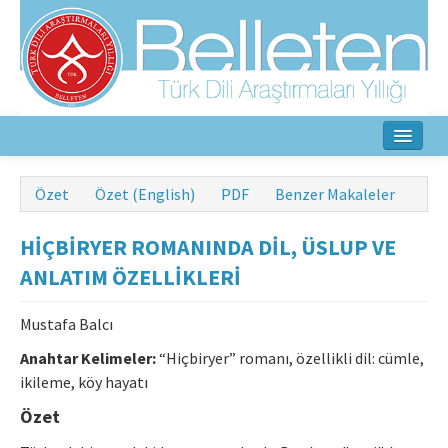
Ana Sayfa
Özet
Özet (English)
PDF
Benzer Makaleler
Hakkında
HİÇBİRYER ROMANINDA DİL, ÜSLUP VE
Amaç ve Kapsam
ANLATIM ÖZELLİKLERİ
Yayın Kurulu
Mustafa Balcı
Yazarlar İçin
Anahtar Kelimeler:
“Hiçbiryer” romanı, özellikli dil: cümle,
ikileme, köy hayatı
Etik İlkeler
Özet
İletişim