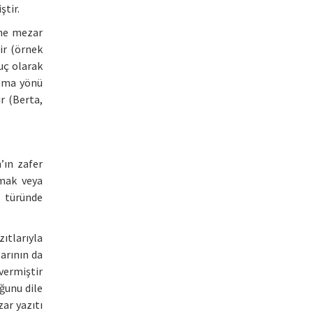
ştir.
ine mezar
ir (örnek
nuç olarak
ulma yönü
ir (Berta,
’ın zafer
amak veya
 türünde
zıtlarıyla
arının da
vermiştir
uğunu dile
ar yazıtı