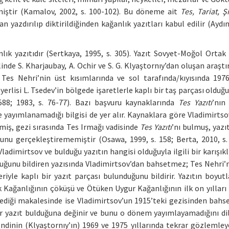
rmiştir (Kamalov, 2002, s. 100-102). Bu döneme ait
Tes, Tariat, Ş
 yazdırılıp diktirildiğinden kağanlık yazıtları kabul edilir (Aydın
k yazıtıdır (Sertkaya, 1995, s. 305). Yazıt Sovyet-Moğol Ortak 
linde S. Kharjaubay, A. Ochir ve S. G. Klyaştornıy’dan oluşan araşt
Tes Nehri’nin üst kısımlarında ve sol tarafında/kıyısında 197
 yerlisi L. Tsedev’in bölgede işaretlerle kaplı bir taş parçası oldu
588; 1983, s. 76-77). Bazı başvuru kaynaklarında
Tes Yazıtı
’nın
ayımlanamadığı bilgisi de yer alır. Kaynaklara göre Vladimirtso
miş, gezi sırasında Tes Irmağı vadisinde
Tes Yazıtı
’nı bulmuş, yazı
nu gerçekleştirememiştir (Osawa, 1999, s. 158; Berta, 2010, s.
Vladimirtsov ve bulduğu yazıtın hangisi olduğuyla ilgili bir karışıkl
uğunu bildiren yazısında Vladimirtsov’dan bahsetmez; Tes Nehri’n
riyle kaplı bir yazıt parçası bulunduğunu bildirir. Yazıtın boyutl
 Kağanlığının çöküşü ve Ötüken Uygur Kağanlığının ilk on yılları
şlediği makalesinde ise Vladimirtsov’un 1915’teki gezisinden bahse
ir yazıt bulduğuna değinir ve bunu o dönem yayımlayamadığını dile
ndinin (Klyaştornıy’ın) 1969 ve 1975 yıllarında tekrar gözlemleye