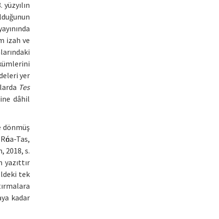
. yüzyılın
olduğunun
 yayınında
ım izah ve
larındaki
kümlerini
deleri yer
klarda
Tes
ine dâhil
’e dönmüş
 (Rόna-Tas,
, 2018, s.
 yazıttır
Eldeki tek
tırmalara
aya kadar