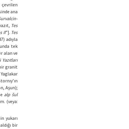
 çevrilen
esinde ana
Gurvalcin-
yazıt,
Tes
 II
”].
Tes
47) adıyla
unda tek
er alan ve
 Yazıtları
bir granit
e Yaglakar
tornıy’ın
n, Aşun);
se
alp šul
m. (veya:
in yukarı
aldığı bir