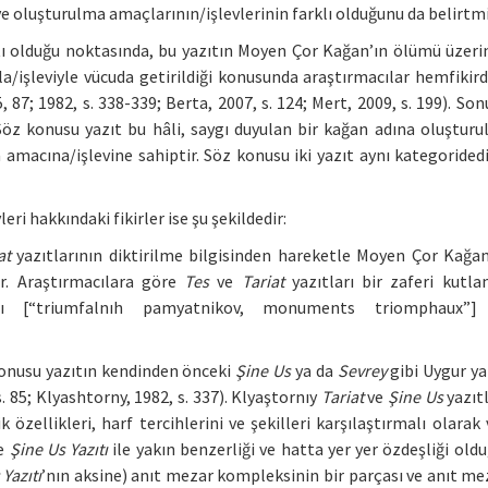
ve oluşturulma amaçlarının/işlevlerinin farklı olduğunu da belirtmi
ıtı olduğu noktasında, bu yazıtın Moyen Çor Kağan’ın ölümü üzer
şleviyle vücuda getirildiği konusunda araştırmacılar hemfikird
5, 87; 1982, s. 338-339; Berta, 2007, s. 124; Mert, 2009, s. 199). So
öz konusu yazıt bu hâli, saygı duyulan bir kağan adına oluştur
a amacına/işlevine sahiptir. Söz konusu iki yazıt aynı kategorided
eri hakkındaki fikirler ise şu şekildedir:
at
yazıtlarının diktirilme bilgisinden hareketle Moyen Çor Kağan
tir. Araştırmacılara göre
Tes
ve
Tariat
yazıtları bir zaferi kutl
rı [“triumfalnıh pamyatnikov, monuments triomphaux”]
konusu yazıtın kendinden önceki
Şine Us
ya da
Sevrey
gibi Uygur ya
. 85; Klyashtorny, 1982, s. 337). Klyaştornıy
Tariat
ve
Şine Us
yazıtl
zellikleri, harf tercihlerini ve şekilleri karşılaştırmalı olarak 
le
Şine Us Yazıtı
ile yakın benzerliği ve hatta yer yer özdeşliği old
Yazıtı
’nın aksine) anıt mezar kompleksinin bir parçası ve anıt mez