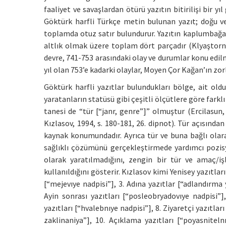
faaliyet ve savaşlardan ötürü yazıtın bitirilişi bir yı
Göktürk harfli Türkçe metin bulunan yazıt; doğu ve
toplamda otuz satır bulundurur. Yazıtın kaplumbağa a
altlık olmak üzere toplam dört parçadır (Klyaştornıy, 1
devre, 741-753 arasındaki olay ve durumlar konu edilmiş
yıl olan 753’e kadarki olaylar, Moyen Çor Kağan’ın zorl
Göktürk harfli yazıtlar bulundukları bölge, ait olduk
yaratanların statüsü gibi çeşitli ölçütlere göre farklı
tanesi de “tür [“janr, genre”]” olmuştur (Ercilasun, 
Kızlasov, 1994, s. 180-181, 26. dipnot). Tür açısın
kaynak konumundadır. Ayrıca tür ve buna bağlı olara
sağlıklı çözümünü gerçekleştirmede yardımcı pozisyo
olarak yaratılmadığını, zengin bir tür ve amaç/iş
kullanıldığını gösterir. Kızlasov kimi Yenisey yazıtları
[“mejevıye nadpisi”], 3. Adına yazıtlar [“adlandırma 
Ayin sonrası yazıtları [“posleobryadovıye nadpisi”],
yazıtları [“hvalebnıye nadpisi”], 8. Ziyaretçi yazıtları
zaklinaniya”], 10. Açıklama yazıtları [“poyasnitelnı