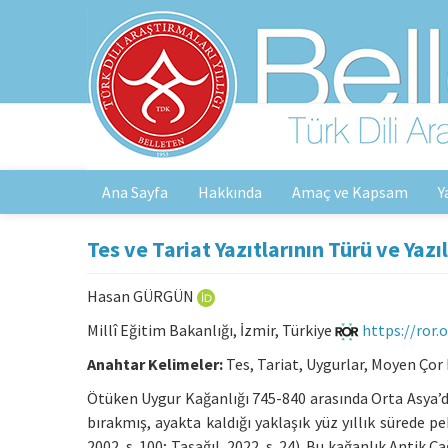
Ana Sayfa
Hakkında
Amaç ve Kapsam
Y
Tes ve Tariat Yazıtlarının Türü ve Yazı
Hasan GÜRGÜN
Millî Eğitim Bakanlığı, İzmir, Türkiye
https://ror.
Anahtar Kelimeler:
Tes, Tariat, Uygurlar, Moyen Ço
Ötüken Uygur Kağanlığı 745-840 arasında Orta Asya’da 
bırakmış, ayakta kaldığı yaklaşık yüz yıllık sürede 
2002, s. 100; Taşağıl, 2022, s. 24). Bu kağanlık Antik Ç