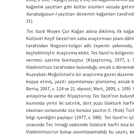
kağanlık yazıtları gibi kültür ürünleri vücuda geti
Karabalgasun-I
yazıtları dönemin kağanları tarafından
31).
Tes Yazıtı
Moyen Çor Kağan adına dikilmiş ilk kağanlı
Kültürel Keşif Gezisi’nin saha araştırması planı dâhi
tarafından Nogoon-tolgoi adlı tepenin yakınında, 
keşfedilmiştir. Araştırma ekibi;
Tes Yazıtı
’nı bölgenin
vermesi üzerine bulmuştur (Klyaştornıy, 1977, s. 
Vladimirtsov tarafından bulunduğu ancak o dönemde y
Kuzeybatı Moğolistan’a bir araştırma gezisi düzenle
kopya etmiş, yazıtı yayımlamayı planlamış ancak bu
Berta, 2007, s. 124 ve 21. dipnot; Mert, 2009, s. 109). 
anlaşılma da vardır: Klyaştornıy
Tes Yazıtı
’nın bulund
kısmında yirmi iki satırlık, dört yüzü Göktürk harfle
okuması sonucunda söz konusu yazıtın II. (Kök) Türk
bilgi içerdiğini paylaşır (1977, s. 588).
Tes Yazıtı
’nı i
sırasında Tes Irmağı vadisinde Göktürk harfli kısa b
Vladimirtsov’un bulup yayımlayamadığı bu yazıtı, ke