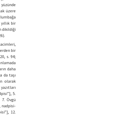
rt yüzünde
mak üzere
aplumbağa
yıllık bir
 dikildiği
6).
hacimleri,
lerden bir
20, s. 94;
 anlamada
arın daha
a da taşı
ın olarak
 yazıtları
pisi”], 5.
, 7. Övgü
, nadpisi-
si”], 12.