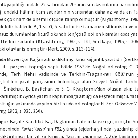
ilk yapıldığı andaki 22 satırından 20’sinin son kısımlarını barındır
diği andaki hâlinin tam satırlarının yarısından daha az ya da en fa
pek çok harf de önemli ölçüde tahrip olmuştur (Klyashtorny, 1985,
çilebilir hâldedir. B, 1 ve G, 5. satırlar ise tamamen silinmiştir v
umsuz durumlardan ötürü okunabilen/çözülebilen kısımlar esas yazı
rtte biri kadardır (Klyashtorny, 1985, s. 141; Sertkaya, 1995, s. 306
daki olaylar işlenmiştir (Mert, 2009, s. 113-114).
da Moyen Çor Kağan adına dikilmiş ikinci kağanlık yazıtıdır (Sertk
lı ilk parçası, toprağa saplı hâlde 1957’de Moğol arkeolog C. 
nde, Terh Nehri vadisinde ve Terkhin-Tsagan-nur Gölü’nün y
keşfedilen yazıt parçasının bulunduğu alan Sovyet-Moğol Tarihi
 Šinėchuu, B. Bazilchan ve S. G. Klyaştornıy’dan oluşan ekip t
arılmıştır. Ayrıca yazıtın kaplumbağa altlığı da keşfedilmiştir. Yaz
altlığın yakınında yapılan bir kazıda arkeologlar N. Sėr-Odžav ve V.
y, 1982, s. 335, 350).
üz Baş ile Kan Iduk Baş Dağlarının batısında yazı geçirmiştir. S
t metninde
Tariat Yazıtı
’nın 752 yılında (ejderha yılında) yazdırılıp di
ktirilmesi bir yıl sarkmıştır. Yazıtın yapımına 752’de başlanmı