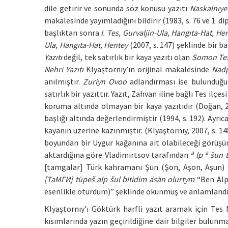
dile getirir ve sonunda söz konusu yazıtı
Naskalnıye
makalesinde yayımladığını bildirir (1983, s. 76 ve 1. di
başlıktan sonra
I. Tes, Gurvaljin-Ula, Hangıta-Hat, He
Ula, Hangıta-Hat, Hentey
(2007, s. 147) şeklinde bir 
Yazıtı
değil, tek satırlık bir kaya yazıtı olan
Somon Te
Nehri Yazıtı
Klyaştornıy’ın orijinal makalesinde
Nadp
anılmıştır.
Zuriyn Ovoo
adlandırması ise bulunduğu
satırlık bir yazıttır. Yazıt, Zahvan iline bağlı Tes ilç
koruma altında olmayan bir kaya yazıtıdır (Doğan, 20
başlığı altında değerlendirmiştir (1994, s. 192). Ayr
kayanın üzerine kazınmıştır. (Klyaştornıy, 2007, s. 1
boyundan bir Uygur kağanına ait olabileceği görüşünd
a
a
aktardığına göre Vladimirtsov tarafından
lp
šun 
[tamgalar] Türk kahramanı Şun (Şon, Aşon, Aşun) y
[ТаМГИ] tüpeš alp šul bitidim äsän olurtym
“Ben Alp 
esenlikle oturdum)” şeklinde okunmuş ve anlamlandırıl
Klyaştornıy’ı Göktürk harfli yazıt aramak için Tes
kısımlarında yazın geçirildiğine dair bilgiler bulunma