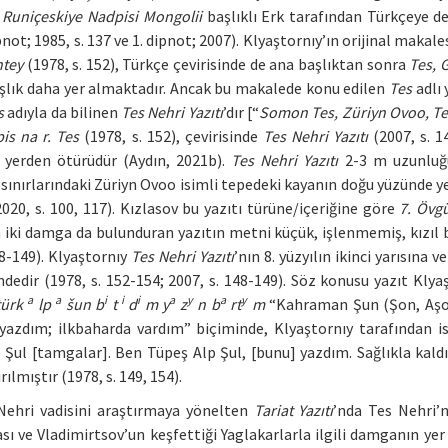
 Runiçeskiye Nadpisi Mongolii
başlıklı Erk tarafından Türkçeye de
pnot; 1985, s. 137 ve 1. dipnot; 2007). Klyaştornıy’ın orijinal makal
ntey
(1978, s. 152), Türkçe çevirisinde de ana başlıktan sonra
Tes, 
başlık daha yer almaktadır. Ancak bu makalede konu edilen
Tes
adlı 
s
adıyla da bilinen
Tes Nehri Yazıtı
’dır [“
Somon Tes, Züriyn Ovoo, Tes
is na r. Tes
(1978, s. 152), çevirisinde
Tes Nehri Yazıtı
(2007, s. 1
 yerden ötürüdür (Aydın, 2021b).
Tes Nehri Yazıtı
2-3 m uzunluğ
esi sınırlarındaki Züriyn Ovoo isimli tepedeki kayanın doğu yüzünde y
20, s. 100, 117). Kızlasov bu yazıtı türüne/içeriğine göre
7. Övgü
ıca iki damga da bulunduran yazıtın metni küçük, işlenmemiş, kızıl 
48-149). Klyaştornıy
Tes Nehri Yazıtı
’nın 8. yüzyılın ikinci yarısına v
edir (1978, s. 152-154; 2007, s. 148-149). Söz konusu yazıt Klyaş
a
a
i
i
i
a
y
a
y
türk
lp
šun b
t
d
m y
z
n b
rt
m
“Kahraman Şun (Şon, Aşo
azdım; ilkbaharda vardım” biçiminde, Klyaştornıy tarafından i
Şul [tamgalar]. Ben Tüpeş Alp Şul, [bunu] yazdım. Sağlıkla kaldı
mıştır (1978, s. 149, 154).
 Nehri vadisini araştırmaya yönelten
Tariat Yazıtı
’nda Tes Nehri’n
sı ve Vladimirtsov’un keşfettiği Yaglakarlarla ilgili damganın yer 