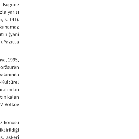
ır. Bugüne
zla yarısı
 s. 141).
e okunamaz
tın (yani
). Yazıtta
aya, 1995,
Doržsurėn
akınında
-Kültürel
arafından
ıtın kalan
 V. Volkov
öz konusu
ktirildiği
ş, askerî