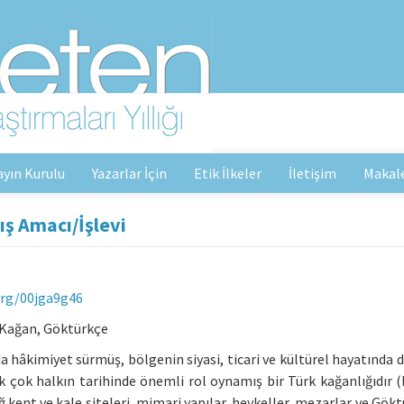
ayın Kurulu
Yazarlar İçin
Etik İlkeler
İletişim
Makal
lış Amacı/İşlevi
org/00jga9g46
r Kağan, Göktürkçe
hâkimiyet sürmüş, bölgenin siyasi, ticari ve kültürel hayatında de
pek çok halkın tarihinde önemli rol oynamış bir Türk kağanlığıdır 
ağ kent ve kale siteleri, mimari yapılar, heykeller, mezarlar ve Gökt