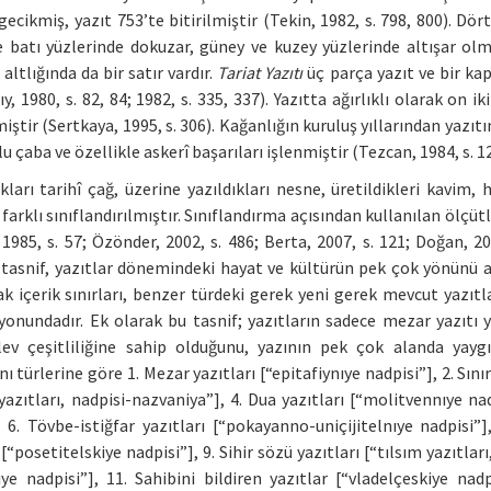
l gecikmiş, yazıt 753’te bitirilmiştir (Tekin, 1982, s. 798, 800). Dö
 batı yüzlerinde dokuzar, güney ve kuzey yüzlerinde altışar ol
ltlığında da bir satır vardır.
Tariat Yazıtı
üç parça yazıt ve bir k
980, s. 82, 84; 1982, s. 335, 337). Yazıtta ağırlıklı olarak on iki 
tir (Sertkaya, 1995, s. 306). Kağanlığın kuruluş yıllarından yazıtın
u çaba ve özellikle askerî başarıları işlenmiştir (Tezcan, 1984, s. 12
ları tarihî çağ, üzerine yazıldıkları nesne, üretildikleri kavim, 
 farklı sınıflandırılmıştır. Sınıflandırma açısından kullanılan ölçüt
1985, s. 57; Özönder, 2002, s. 486; Berta, 2007, s. 121; Doğan, 20
dan tasnif, yazıtlar dönemindeki hayat ve kültürün pek çok yönünü
k içerik sınırları, benzer türdeki gerek yeni gerek mevcut yazıtl
nundadır. Ek olarak bu tasnif; yazıtların sadece mezar yazıtı y
lev çeşitliliğine sahip olduğunu, yazının pek çok alanda yayg
nı türlerine göre 1. Mezar yazıtları [“epitafiynıye nadpisi”], 2. Sınır
yazıtları, nadpisi-nazvaniya”], 4. Dua yazıtları [“molitvennıye nad
 6. Tövbe-istiğfar yazıtları [“pokayanno-uniçijitelnıye nadpisi”]
 [“posetitelskiye nadpisi”], 9. Sihir sözü yazıtları [“tılsım yazıtları
ye nadpisi”], 11. Sahibini bildiren yazıtlar [“vladelçeskiye nadpi