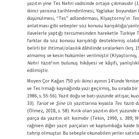
yazıtın yine Tes Nehri vadisinde ortaya çıkmasıdır (198
ikinci yarısına tarihlendirilmesi, Yaglakar boyunda
düşünülmesi, “Tes” adlandırması, Klyaştornıy’ın
Tes
anlatması gibi sebepler söz konusu karışıklığa/yanlış
ilavelerle yaptığı tercümesinden hareketle Türkiye T
farklar da söz konusu karışıklığı desteklemiş olabi
belirli bir ihtimal/olasılık dâhilinde sıralarken (krş. 
almamış ve kesin hükümler verilmiştir (Klyaştornıy, 1
Nehri Yazıtı
’nın bulunuş hikâyesi ve kâşifi, yanlışlı
edilmiştir.
Moyen Çor Kağan 750 yılı ikinci ayının 14’ünde Yeni
ve Tes Irmağı kaynağında yazı geçirmiş, bu sırada bir y
1986, s. 55-56). Yazıt doğu ve batı yüzünde altışar, kuz
33).
Tariat
ve
Şine Us
yazıtlarına kıyasla
Tes Yazıtı
da
(Ölmez, 2018, s. 58). Kırık olan yazıtın dört yüzünde 
parça da yazıtın alt kısmıdır (Tekin, 1990, s. 389; 
rağmen diğer yazıt parçaları ve kaplumbağa kaide bu
tahrip olmuştur. Bu sebeple okunabilen yerler satırları