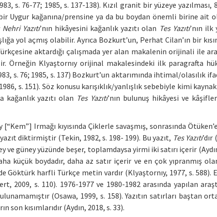
3, s. 76-77; 1985, s. 137-138). Kızıl granit bir yüzeye yazılması, 8
n bir Uygur kağanına/prensine ya da bu boydan önemli birine ait 
 Nehri Yazıtı
’nın hikâyesini kağanlık yazıtı olan
Tes Yazıtı
’nın ilk
lığa yol açmış olabilir. Ayrıca Bozkurt’un, Perhat Cilan’ın bir kıs
ürkçesine aktardığı çalışmada yer alan makalenin orijinali ile ara
lir. Örneğin Klyaştornıy orijinal makalesindeki ilk paragrafta hü
1983, s. 76; 1985, s. 137) Bozkurt’un aktarımında ihtimal/olasılık ifa
986, s. 151). Söz konusu karışıklık/yanlışlık sebebiyle kimi kayna
kla kağanlık yazıtı olan
Tes Yazıtı
’nın bulunuş hikâyesi ve kâşifler
sey [“Kem”] Irmağı kıyısında Çiklerle savaşmış, sonrasında Ötüken
azıt diktirmiştir (Tekin, 1982, s. 198- 199). Bu yazıt,
Tes Yazıtı
’dır
ey ve güney yüzünde beşer, toplamdaysa yirmi iki satırı içerir (Aydın
ha küçük boydadır, daha az satır içerir ve en çok yıpranmış olan
de Göktürk harfli Türkçe metin vardır (Klyaştornıy, 1977, s. 588). 
Mert, 2009, s. 110). 1976-1977 ve 1980-1982 arasında yapılan araş
lunamamıştır (Osawa, 1999, s. 158). Yazıtın satırları baştan ort
n son kısımlarıdır (Aydın, 2018, s. 33).