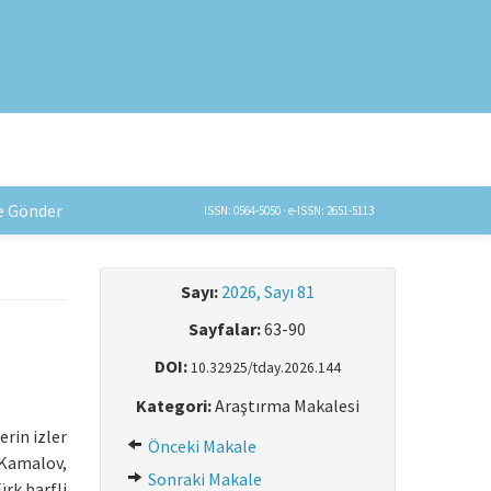
e Gönder
ISSN: 0564-5050 · e-ISSN: 2651-5113
Sayı:
2026, Sayı 81
Sayfalar:
63-90
DOI:
10.32925/tday.2026.144
Kategori:
Araştırma Makalesi
rin izler
Önceki Makale
(Kamalov,
Sonraki Makale
ürk harfli