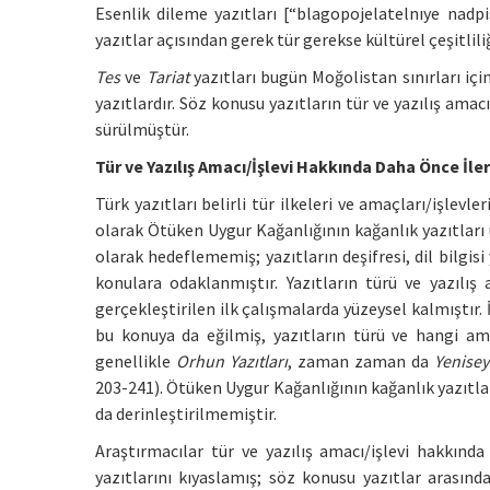
Esenlik dileme yazıtları [“blagopojelatelnıye nadpis
yazıtlar açısından gerek tür gerekse kültürel çeşitlili
Tes
ve
Tariat
yazıtları bugün Moğolistan sınırları iç
yazıtlardır. Söz konusu yazıtların tür ve yazılış amacı/
sürülmüştür.
Tür ve Yazılış Amacı/İşlevi Hakkında Daha Önce İler
Türk yazıtları belirli tür ilkeleri ve amaçları/işlevle
olarak Ötüken Uygur Kağanlığının kağanlık yazıtları ü
olarak hedeflememiş; yazıtların deşifresi, dil bilgisi
konulara odaklanmıştır. Yazıtların türü ve yazılış
gerçekleştirilen ilk çalışmalarda yüzeysel kalmıştır.
bu konuya da eğilmiş, yazıtların türü ve hangi amaç
genellikle
Orhun Yazıtları
, zaman zaman da
Yenisey 
203-241). Ötüken Uygur Kağanlığının kağanlık yazıtları
da derinleştirilmemiştir.
Araştırmacılar tür ve yazılış amacı/işlevi hakkında 
yazıtlarını kıyaslamış; söz konusu yazıtlar arasınd