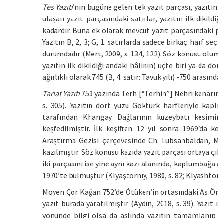
Tes Yazıtı
’nın bugüne gelen tek yazıt parçası, yazıtın 
ulaşan yazıt parçasındaki satırlar, yazıtın ilk dikil
kadardır. Buna ek olarak mevcut yazıt parçasındaki 
Yazıtın B, 2, 3; G, 1. satırlarda sadece birkaç harf se
durumdadır (Mert, 2009, s. 134, 122). Söz konusu ol
yazıtın ilk dikildiği andaki hâlinin) üçte biri ya da dö
ağırlıklı olarak 745 (B, 4. satır: Tavuk yılı) -750 arasın
Tariat Yazıtı
753 yazında Terh [“Terhin”] Nehri kenarın
s. 305). Yazıtın dört yüzü Göktürk harfleriyle kap
tarafından Khangay Dağlarının kuzeybatı kesimi
keşfedilmiştir. İlk keşiften 12 yıl sonra 1969’da 
Araştırma Gezisi çerçevesinde Ch. Lubsanbaldan, M.
kazılmıştır. Söz konusu kazıda yazıt parçası ortaya çık
iki parçasını ise yine aynı kazı alanında, kaplumbağa 
1970’te bulmuştur (Klyaştornıy, 1980, s. 82; Klyashtorn
Moyen Çor Kağan 752’de Ötüken’in ortasındaki As Öng
yazıt burada yaratılmıştır (Aydın, 2018, s. 39). Yazı
yönünde bilgi olsa da aslında yazıtın tamamlanıp di