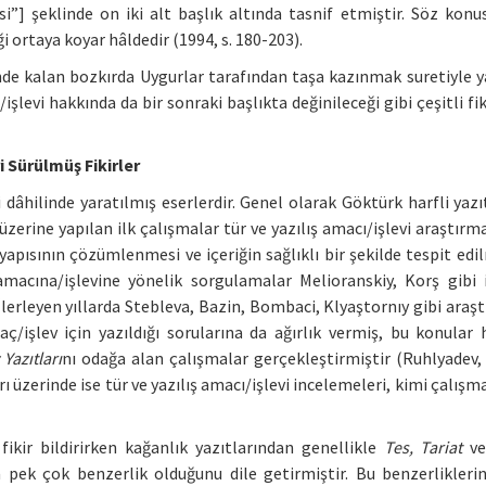
i”] şeklinde on iki alt başlık altında tasnif etmiştir. Söz konus
ği ortaya koyar hâldedir (1994, s. 180-203).
inde kalan bozkırda Uygurlar tarafından taşa kazınmak suretiyle y
işlevi hakkında da bir sonraki başlıkta değinileceği gibi çeşitli fiki
i Sürülmüş Fikirler
ri dâhilinde yaratılmış eserlerdir. Genel olarak Göktürk harfli yazı
zerine yapılan ilk çalışmalar tür ve yazılış amacı/işlevi araştırm
 yapısının çözümlenmesi ve içeriğin sağlıklı bir şekilde tespit edi
 amacına/işlevine yönelik sorgulamalar Melioranskiy, Korş gibi 
 İlerleyen yıllarda Stebleva, Bazin, Bombaci, Klyaştornıy gibi araş
/işlev için yazıldığı sorularına da ağırlık vermiş, bu konular 
Yazıtları
nı odağa alan çalışmalar gerçekleştirmiştir (Ruhlyadev, 
 üzerinde ise tür ve yazılış amacı/işlevi incelemeleri, kimi çalışm
fikir bildirirken kağanlık yazıtlarından genellikle
Tes, Tariat
v
a pek çok benzerlik olduğunu dile getirmiştir. Bu benzerlikleri