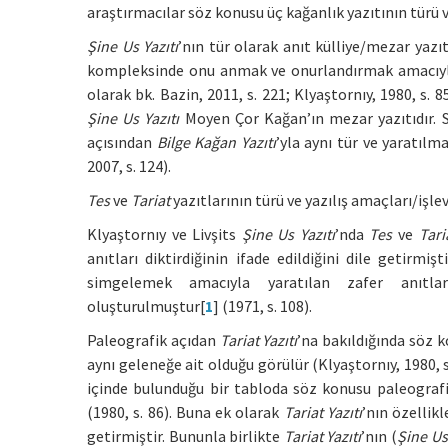
araştırmacılar söz konusu üç kağanlık yazıtının türü 
Şine Us Yazıtı
’nın tür olarak anıt külliye/mezar yaz
kompleksinde onu anmak ve onurlandırmak amacıyla/i
olarak bk. Bazin, 2011, s. 221; Klyaştornıy, 1980, s. 8
Şine Us Yazıtı
Moyen Çor Kağan’ın mezar yazıtıdır. S
açısından
Bilge Kağan Yazıtı
’yla aynı tür ve yaratılm
2007, s. 124).
Tes
ve
Tariat
yazıtlarının türü ve yazılış amaçları/işlevl
Klyaştornıy ve Livşits
Şine Us Yazıtı
’nda
Tes
ve
Tari
anıtları diktirdiğinin ifade edildiğini dile getirmiş
simgelemek amacıyla yaratılan zafer anıtla
oluşturulmuştur[
1
] (1971, s. 108).
Paleografik açıdan
Tariat Yazıtı
’na bakıldığında söz 
aynı geleneğe ait olduğu görülür (Klyaştornıy, 1980, s
içinde bulunduğu bir tabloda söz konusu paleografik ö
(1980, s. 86). Buna ek olarak
Tariat Yazıtı
’nın özellik
getirmiştir. Bununla birlikte
Tariat Yazıtı
’nın (
Şine Us 