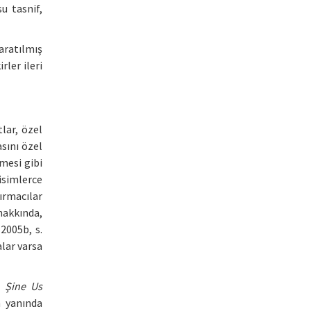
u tasnif,
aratılmış
rler ileri
tlar, özel
asını özel
lmesi gibi
isimlerce
tırmacılar
hakkında,
2005b, s.
alar varsa
e
Şine Us
n yanında