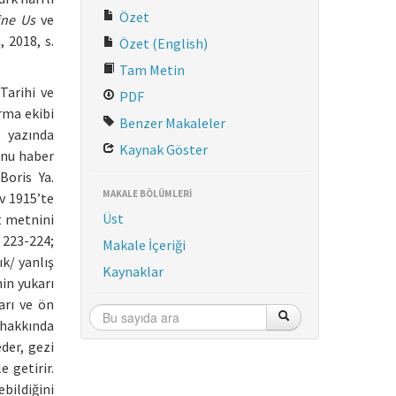
Özet
ine Us
ve
, 2018, s.
Özet (English)
Tam Metin
Tarihi ve
PDF
ırma ekibi
Benzer Makaleler
6 yazında
Kaynak Göster
ğunu haber
 Boris Ya.
MAKALE BÖLÜMLERİ
v 1915’te
Üst
t metnini
 223-224;
Makale İçeriği
ık/ yanlış
Kaynaklar
in yukarı
arı ve ön
 hakkında
der, gezi
 getirir.
bildiğini