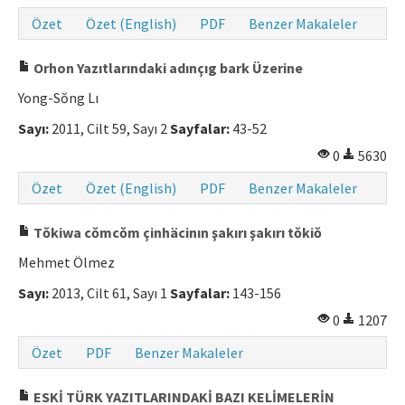
Özet
Özet (English)
PDF
Benzer Makaleler
Orhon Yazıtlarındaki adınçıg bark Üzerine
Yong-Sŏng Lı
Sayı:
2011, Cilt 59, Sayı 2
Sayfalar:
43-52
0
5630
Özet
Özet (English)
PDF
Benzer Makaleler
Tŏkiwa cŏmcŏm çinhäcinın şakırı şakırı tŏkiŏ
Mehmet Ölmez
Sayı:
2013, Cilt 61, Sayı 1
Sayfalar:
143-156
0
1207
Özet
PDF
Benzer Makaleler
ESKİ TÜRK YAZITLARINDAKİ BAZI KELİMELERİN