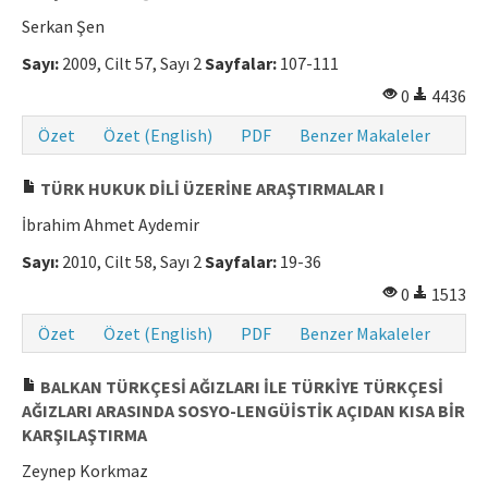
Serkan Şen
Sayı:
2009, Cilt 57, Sayı 2
Sayfalar:
107-111
0
4436
Özet
Özet (English)
PDF
Benzer Makaleler
TÜRK HUKUK DİLİ ÜZERİNE ARAŞTIRMALAR I
İbrahim Ahmet Aydemir
Sayı:
2010, Cilt 58, Sayı 2
Sayfalar:
19-36
0
1513
Özet
Özet (English)
PDF
Benzer Makaleler
BALKAN TÜRKÇESİ AĞIZLARI İLE TÜRKİYE TÜRKÇESİ
AĞIZLARI ARASINDA SOSYO-LENGÜİSTİK AÇIDAN KISA BİR
KARŞILAŞTIRMA
Zeynep Korkmaz