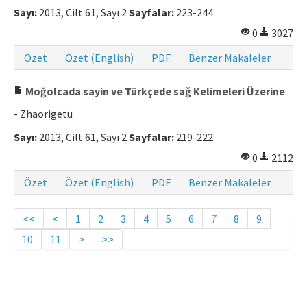
Sayı:
2013, Cilt 61, Sayı 2
Sayfalar:
223-244
0
3027
Özet
Özet (English)
PDF
Benzer Makaleler
Moğolcada sayin ve Türkçede sağ Kelimeleri Üzerine
- Zhaorigetu
Sayı:
2013, Cilt 61, Sayı 2
Sayfalar:
219-222
0
2112
Özet
Özet (English)
PDF
Benzer Makaleler
<<
<
1
2
3
4
5
6
7
8
9
10
11
>
>>