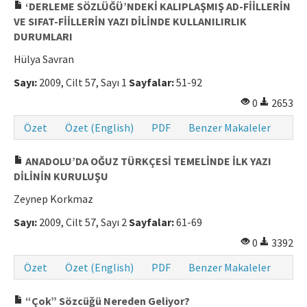
‘DERLEME SÖZLÜĞÜ’NDEKİ KALIPLAŞMIŞ AD-FİİLLERİN
VE SIFAT-FİİLLERİN YAZI DİLİNDE KULLANILIRLIK
DURUMLARI
Hülya Savran
Sayı:
2009, Cilt 57, Sayı 1
Sayfalar:
51-92
0
2653
Özet
Özet (English)
PDF
Benzer Makaleler
ANADOLU’DA OĞUZ TÜRKÇESİ TEMELİNDE İLK YAZI
DİLİNİN KURULUŞU
Zeynep Korkmaz
Sayı:
2009, Cilt 57, Sayı 2
Sayfalar:
61-69
0
3392
Özet
Özet (English)
PDF
Benzer Makaleler
“Çok” Sözcüğü Nereden Geliyor?