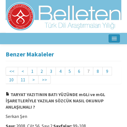
Ana Sayfa
Benzer Makaleler
Hakkında
<<
<
1
2
3
4
5
6
7
8
9
Amaç ve Kapsam
10
11
>
>>
Yayın Kurulu
TARYAT YAZITININ BATI YÜZÜNDE mGLi ve mGL
Yazarlar İçin
İŞARETLERİYLE YAZILAN SÖZCÜK NASIL OKUNUP
ANLAŞILMALI ?
Etik İlkeler
Serkan Şen
İletişim
Sayı:
2008, Cilt 56, Sayı 2
Sayfalar:
99-108