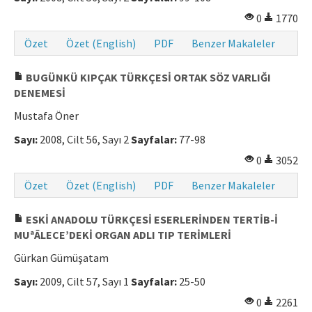
0
1770
Makale Gönder
Özet
Özet (English)
PDF
Benzer Makaleler
ISSN: 0564-5050 · e-ISSN: 2651-5113
BUGÜNKÜ KIPÇAK TÜRKÇESİ ORTAK SÖZ VARLIĞI
DENEMESİ
Mustafa Öner
Sayı:
2008, Cilt 56, Sayı 2
Sayfalar:
77-98
0
3052
Özet
Özet (English)
PDF
Benzer Makaleler
ESKİ ANADOLU TÜRKÇESİ ESERLERİNDEN TERTİB-İ
MUªĀLECE’DEKİ ORGAN ADLI TIP TERİMLERİ
Gürkan Gümüşatam
Sayı:
2009, Cilt 57, Sayı 1
Sayfalar:
25-50
0
2261