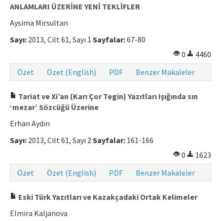
ANLAMLARI ÜZERİNE YENİ TEKLİFLER
Aysima Mirsultan
Sayı:
2013, Cilt 61, Sayı 1
Sayfalar:
67-80
0
4460
Özet
Özet (English)
PDF
Benzer Makaleler
Tariat ve Xi’an (Karı Çor Tegin) Yazıtları Işığında sın
‘mezar’ Sözcüğü Üzerine
Erhan Aydın
Sayı:
2013, Cilt 61, Sayı 2
Sayfalar:
161-166
0
1623
Özet
Özet (English)
PDF
Benzer Makaleler
Eski Türk Yazıtları ve Kazakçadaki Ortak Kelimeler
Elmira Kaljanova