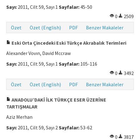
Sayı:
2011, Cilt 59, Sayı 1
Sayfalar:
45-50
0
2509
Özet
Özet (English)
PDF
Benzer Makaleler
Eski Orta Çincedeki Eski Türkçe Akrabalık Terimleri
Alexander Vovın, David Mccraw
Sayı:
2011, Cilt 59, Sayı 1
Sayfalar:
105-116
0
3492
Özet
Özet (English)
PDF
Benzer Makaleler
ANADOLU’DAKİ İLK TÜRKÇE ESER ÜZERİNE
TARTIŞMALAR
Aziz Merhan
Sayı:
2011, Cilt 59, Sayı 2
Sayfalar:
53-62
0
3817