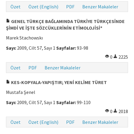
Özet
Özet (English)
PDF
Benzer Makaleler
GENEL TÜRKÇE BAĞLAMINDA TÜRKİYE TÜRKÇESİNDE
ŞİMDİ VE İŞTE SÖZCÜKLERİNİN ETİMOLOJİSİ*
Marek Stachowskı
Sayı:
2009, Cilt 57, Sayı 1
Sayfalar:
93-98
0
2225
Özet
PDF
Benzer Makaleler
KES-KOPYALA-YAPIŞTIR; YENİ KELİME TÜRET
Mustafa Şenel
Sayı:
2009, Cilt 57, Sayı 1
Sayfalar:
99-110
0
2018
Özet
Özet (English)
PDF
Benzer Makaleler