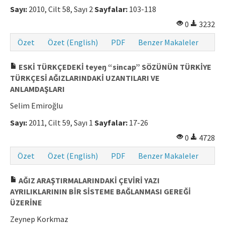
Sayı:
2010, Cilt 58, Sayı 2
Sayfalar:
103-118
0
3232
Özet
Özet (English)
PDF
Benzer Makaleler
ESKİ TÜRKÇEDEKİ teyeŋ “sincap” SÖZÜNÜN TÜRKİYE
TÜRKÇESİ AĞIZLARINDAKİ UZANTILARI VE
ANLAMDAŞLARI
Selim Emiroğlu
Sayı:
2011, Cilt 59, Sayı 1
Sayfalar:
17-26
0
4728
Özet
Özet (English)
PDF
Benzer Makaleler
AĞIZ ARAŞTIRMALARINDAKİ ÇEVİRİ YAZI
AYRILIKLARININ BİR SİSTEME BAĞLANMASI GEREĞİ
ÜZERİNE
Zeynep Korkmaz