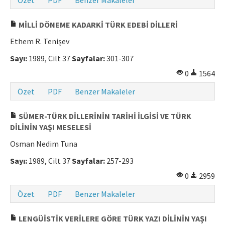
Özet
PDF
Benzer Makaleler
MİLLİ DÖNEME KADARKİ TÜRK EDEBİ DİLLERİ
Ethem R. Tenişev
Sayı:
1989, Cilt 37
Sayfalar:
301-307
0
1564
Özet
PDF
Benzer Makaleler
SÜMER-TÜRK DİLLERİNİN TARİHİ İLGİSİ VE TÜRK
DİLİNİN YAŞI MESELESİ
Osman Nedim Tuna
Sayı:
1989, Cilt 37
Sayfalar:
257-293
0
2959
Özet
PDF
Benzer Makaleler
LENGÜİSTİK VERİLERE GÖRE TÜRK YAZI DİLİNİN YAŞI