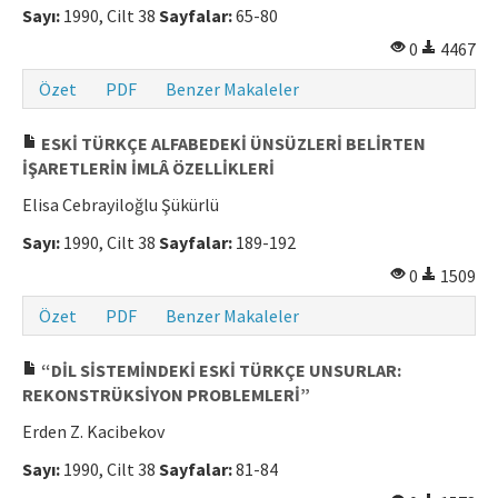
Sayı:
1990, Cilt 38
Sayfalar:
65-80
0
4467
Özet
PDF
Benzer Makaleler
ESKİ TÜRKÇE ALFABEDEKİ ÜNSÜZLERİ BELİRTEN
İŞARETLERİN İMLÂ ÖZELLİKLERİ
Elisa Cebrayiloğlu Şükürlü
Sayı:
1990, Cilt 38
Sayfalar:
189-192
0
1509
Özet
PDF
Benzer Makaleler
“DİL SİSTEMİNDEKİ ESKİ TÜRKÇE UNSURLAR:
REKONSTRÜKSİYON PROBLEMLERİ”
Erden Z. Kacibekov
Sayı:
1990, Cilt 38
Sayfalar:
81-84