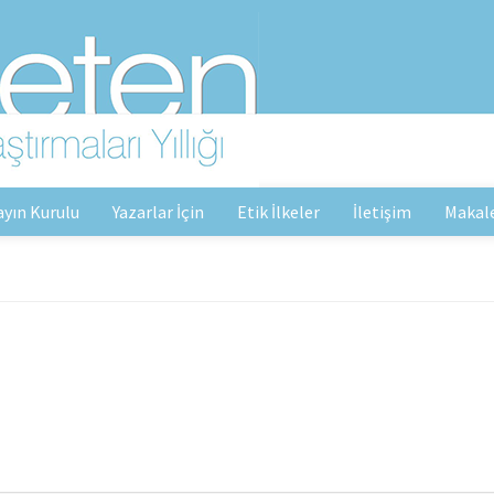
ayın Kurulu
Yazarlar İçin
Etik İlkeler
İletişim
Makal