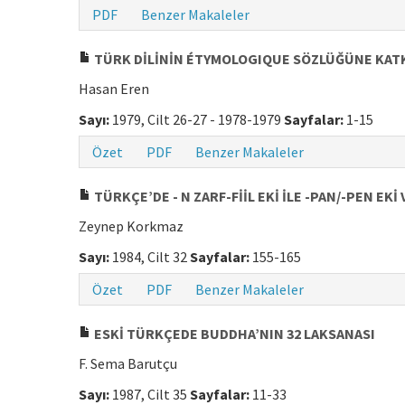
PDF
Benzer Makaleler
TÜRK DİLİNİN ÉTYMOLOGIQUE SÖZLÜĞÜNE KAT
Hasan Eren
Sayı:
1979, Cilt 26-27 - 1978-1979
Sayfalar:
1-15
Özet
PDF
Benzer Makaleler
TÜRKÇE’DE - N ZARF-FİİL EKİ İLE -PAN/-PEN EK
Zeynep Korkmaz
Sayı:
1984, Cilt 32
Sayfalar:
155-165
Özet
PDF
Benzer Makaleler
ESKİ TÜRKÇEDE BUDDHA’NIN 32 LAKSANASI
F. Sema Barutçu
Sayı:
1987, Cilt 35
Sayfalar:
11-33