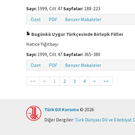
Sayı:
1999, Cilt 47
Sayfalar:
188-223
Özet
PDF
Benzer Makaleler
Bugünkü Uygur Türkçesinde Birleşik Fiiller
Hatice Yiğitbaşı
Sayı:
1999, Cilt 47
Sayfalar:
365-380
Özet
PDF
Benzer Makaleler
<<
<
1
2
3
4
>
>>
Türk Dil Kurumu
© 2026
Diğer Dergiler:
Türk Dünyası Dil ve Edebiyat 