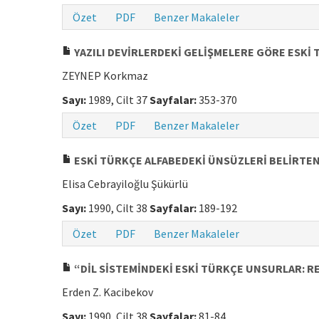
Özet
PDF
Benzer Makaleler
YAZILI DEVİRLERDEKİ GELİŞMELERE GÖRE ESKİ 
ZEYNEP Korkmaz
Sayı:
1989, Cilt 37
Sayfalar:
353-370
Özet
PDF
Benzer Makaleler
ESKİ TÜRKÇE ALFABEDEKİ ÜNSÜZLERİ BELİRTEN
Elisa Cebrayiloğlu Şükürlü
Sayı:
1990, Cilt 38
Sayfalar:
189-192
Özet
PDF
Benzer Makaleler
“DİL SİSTEMİNDEKİ ESKİ TÜRKÇE UNSURLAR: 
Erden Z. Kacibekov
Sayı:
1990, Cilt 38
Sayfalar:
81-84