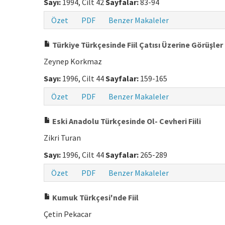
Sayı:
1994, Cilt 42
Sayfalar:
83-94
Özet
PDF
Benzer Makaleler
Türkiye Türkçesinde Fiil Çatısı Üzerine Görüşler
Zeynep Korkmaz
Sayı:
1996, Cilt 44
Sayfalar:
159-165
Özet
PDF
Benzer Makaleler
Eski Anadolu Türkçesinde Ol- Cevheri Fiili
Zikri Turan
Sayı:
1996, Cilt 44
Sayfalar:
265-289
Özet
PDF
Benzer Makaleler
Kumuk Türkçesi'nde Fiil
Çetin Pekacar