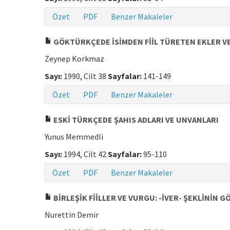
Özet
PDF
Benzer Makaleler
GÖKTÜRKÇEDE İSİMDEN FİİL TÜRETEN EKLER VE
Zeynep Korkmaz
Sayı:
1990, Cilt 38
Sayfalar:
141-149
Özet
PDF
Benzer Makaleler
ESKİ TÜRKÇEDE ŞAHIS ADLARI VE UNVANLARI
Yunus Memmedli
Sayı:
1994, Cilt 42
Sayfalar:
95-110
Özet
PDF
Benzer Makaleler
BİRLEŞİK FİİLLER VE VURGU: -İVER- ŞEKLİNİN
Nurettin Demir