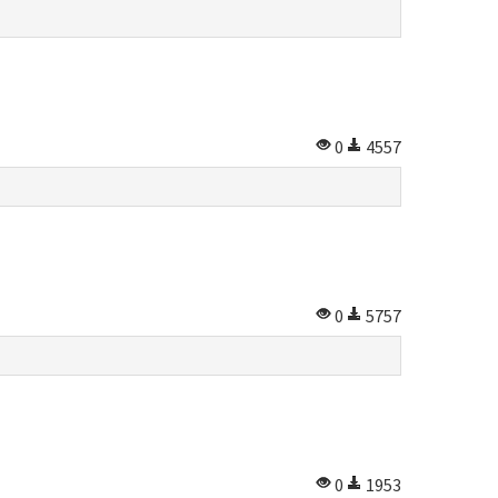
0
4557
0
5757
0
1953