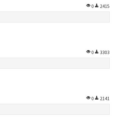
0
2415
0
3303
0
2141