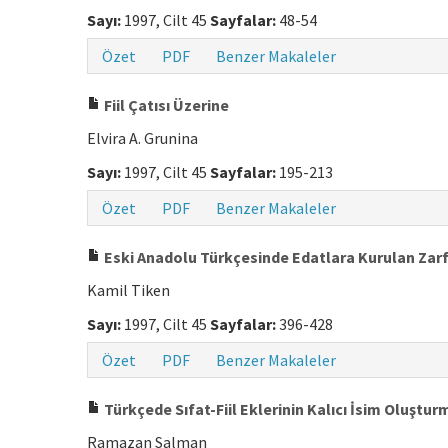
Sayı:
1997, Cilt 45
Sayfalar:
48-54
Özet
PDF
Benzer Makaleler
Fiil Çatısı Üzerine
Elvira A. Grunina
Sayı:
1997, Cilt 45
Sayfalar:
195-213
Özet
PDF
Benzer Makaleler
Eski Anadolu Türkçesinde Edatlara Kurulan Zarf-fi
Kamil Tiken
Sayı:
1997, Cilt 45
Sayfalar:
396-428
Özet
PDF
Benzer Makaleler
Türkçede Sıfat-Fiil Eklerinin Kalıcı İsim Oluşturm
Ramazan Salman