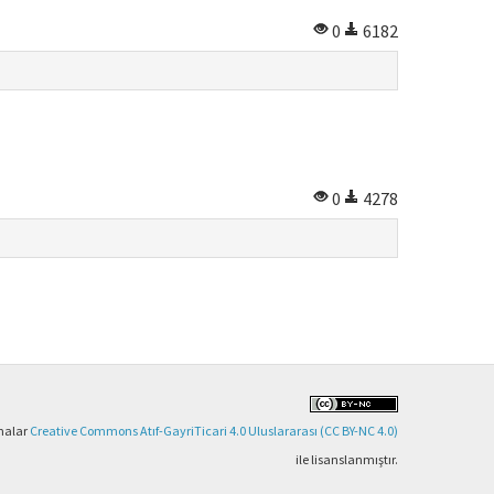
0
6182
0
4278
şmalar
Creative Commons Atıf-GayriTicari 4.0 Uluslararası (CC BY-NC 4.0)
ile lisanslanmıştır.