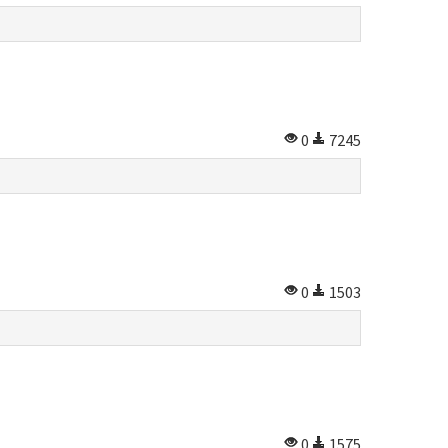
0
7245
0
1503
0
1575