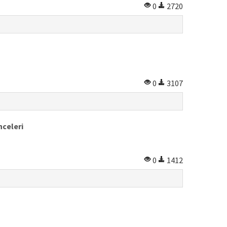
0
2720
0
3107
nceleri
0
1412