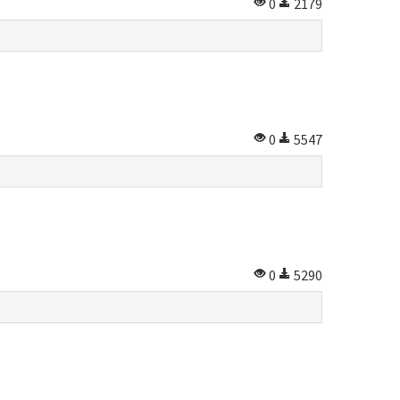
0
2179
0
5547
0
5290