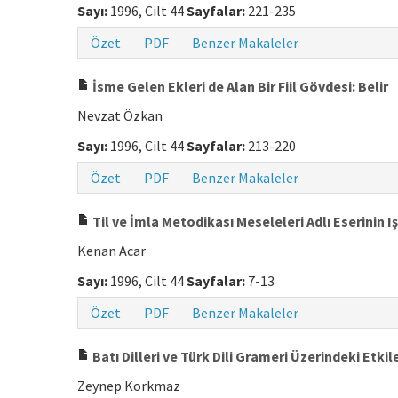
Sayı:
1996, Cilt 44
Sayfalar:
221-235
Özet
PDF
Benzer Makaleler
İsme Gelen Ekleri de Alan Bir Fiil Gövdesi: Belir
Nevzat Özkan
Sayı:
1996, Cilt 44
Sayfalar:
213-220
Özet
PDF
Benzer Makaleler
Til ve İmla Metodikası Meseleleri Adlı Eserinin I
Kenan Acar
Sayı:
1996, Cilt 44
Sayfalar:
7-13
Özet
PDF
Benzer Makaleler
Batı Dilleri ve Türk Dili Grameri Üzerindeki Etkile
Zeynep Korkmaz