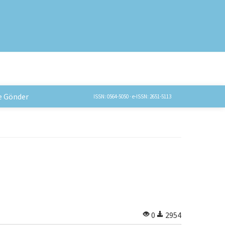
e Gönder
ISSN: 0564-5050 · e-ISSN: 2651-5113
0
2954