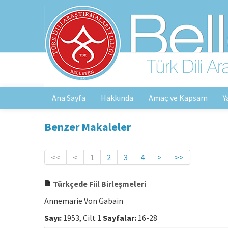
Ana Sayfa
Hakkında
Amaç ve Kapsam
Y
Benzer Makaleler
<<
<
1
2
3
4
>
>>
Türkçede Fiil Birleşmeleri
Annemarie Von Gabain
Sayı:
1953, Cilt 1
Sayfalar:
16-28