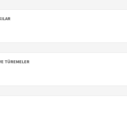
KILAR
İ VE TÜREMELER