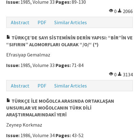
Issue:
1985, Volume 33
Pages:
89-130
0
2066
Abstract
PDF
Similar Articles
TÜRKÇE’DE SAYI SİSTEMİNİN DERİN YAPISI: “BİR”İN VE
“SIFIRIN” ALOMORFLARI OLARAK “/O/“ (*)
Efrasiyap Gemalmaz
Issue:
1985, Volume 33
Pages:
71-84
0
3134
Abstract
PDF
Similar Articles
TÜRKÇE İLE MOĞOLCA ARASINDA ORTAKLAŞAN
UNSURLAR VE MOĞOLCANIN TÜRK DİLİ
ARAŞTIRMALARINDAKİ YERİ
Zeynep Korkmaz
Issue:
1986, Volume 34
Pages:
43-52