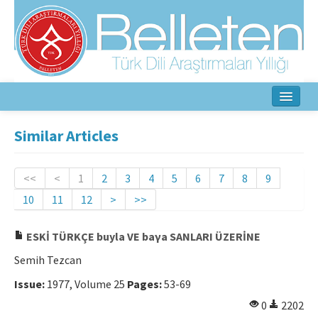
Home
Similar Articles
About
<<
<
1
2
3
4
5
6
7
8
9
Aim & Scope
10
11
12
>
>>
Editorial Board
ESKİ TÜRKÇE buyla VE baγa SANLARI ÜZERİNE
Author Guidelines
Semih Tezcan
Ethical Principles
Issue:
1977, Volume 25
Pages:
53-69
0
2202
Contact Us