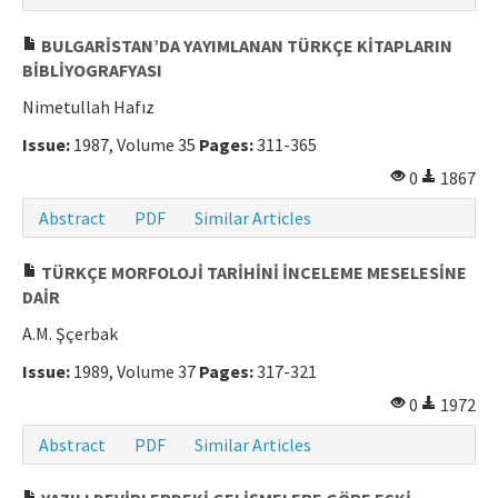
BULGARİSTAN’DA YAYIMLANAN TÜRKÇE KİTAPLARIN
BİBLİYOGRAFYASI
Nimetullah Hafız
Issue:
1987, Volume 35
Pages:
311-365
0
1867
Abstract
PDF
Similar Articles
TÜRKÇE MORFOLOJİ TARİHİNİ İNCELEME MESELESİNE
DAİR
A.M. Şçerbak
Issue:
1989, Volume 37
Pages:
317-321
0
1972
Abstract
PDF
Similar Articles