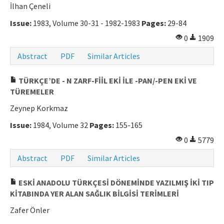
İlhan Çeneli
Issue:
1983, Volume 30-31 - 1982-1983
Pages:
29-84
0
1909
Abstract
PDF
Similar Articles
TÜRKÇE’DE - N ZARF-FİİL EKİ İLE -PAN/-PEN EKİ VE
TÜREMELER
Zeynep Korkmaz
Issue:
1984, Volume 32
Pages:
155-165
0
5779
Abstract
PDF
Similar Articles
ESKİ ANADOLU TÜRKÇESİ DÖNEMİNDE YAZILMIŞ İKİ TIP
KİTABINDA YER ALAN SAĞLIK BİLGİSİ TERİMLERİ
Zafer Önler