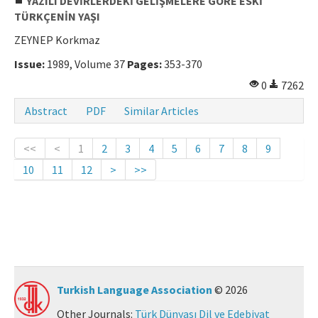
YAZILI DEVİRLERDEKİ GELİŞMELERE GÖRE ESKİ
TÜRKÇENİN YAŞI
ZEYNEP Korkmaz
Issue:
1989, Volume 37
Pages:
353-370
0
7262
Abstract
PDF
Similar Articles
<<
<
1
2
3
4
5
6
7
8
9
10
11
12
>
>>
Turkish Language Association
© 2026
Other Journals:
Türk Dünyası Dil ve Edebiyat