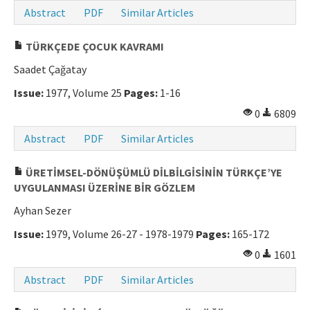
Abstract
PDF
Similar Articles
Manuscript Submission
TÜRKÇEDE ÇOCUK KAVRAMI
ISSN: 0564-5050 · e-ISSN: 2651-5113
Saadet Çağatay
Issue:
1977, Volume 25
Pages:
1-16
0
6809
Abstract
PDF
Similar Articles
ÜRETİMSEL-DÖNÜŞÜMLÜ DİLBİLGİSİNİN TÜRKÇE’YE
UYGULANMASI ÜZERİNE BİR GÖZLEM
Ayhan Sezer
Issue:
1979, Volume 26-27 - 1978-1979
Pages:
165-172
0
1601
Abstract
PDF
Similar Articles