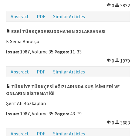
0
3832
Abstract
PDF
Similar Articles
ESKİ TÜRKÇEDE BUDDHA’NIN 32 LAKSANASI
F. Sema Barutçu
Issue:
1987, Volume 35
Pages:
11-33
0
1970
Abstract
PDF
Similar Articles
TÜRKİYE TÜRKÇESİ AĞIZLARINDA KUŞ İSİMLERİ VE
ONLARIN SİSTEMATİĞİ
Şerif Ali Bozkaplan
Issue:
1987, Volume 35
Pages:
43-79
0
3683
Abstract
PDF
Similar Articles