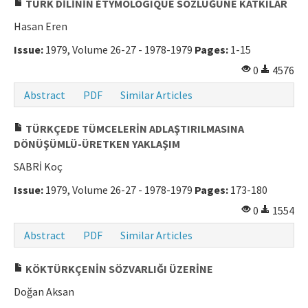
TÜRK DİLİNİN ÉTYMOLOGIQUE SÖZLÜĞÜNE KATKILAR
Hasan Eren
Issue:
1979, Volume 26-27 - 1978-1979
Pages:
1-15
0
4576
Abstract
PDF
Similar Articles
TÜRKÇEDE TÜMCELERİN ADLAŞTIRILMASINA
DÖNÜŞÜMLÜ-ÜRETKEN YAKLAŞIM
SABRİ Koç
Issue:
1979, Volume 26-27 - 1978-1979
Pages:
173-180
0
1554
Abstract
PDF
Similar Articles
KÖKTÜRKÇENİN SÖZVARLIĞI ÜZERİNE
Doğan Aksan