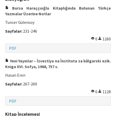
Bursa Haraççıoğlu Kitaplığında Bulunan Türkçe
Yazmalar Üzerine Notlar
Tuncer Gülensoy
Sayfalar:
231-246
0
1260
PDF
Yeni Yayınlar – İzvestiya na İnstituta za bălgarski ezik.
Kniga XVI. Sofya, 1968, 757 s.
Hasan Eren
Sayfalar:
267-269
0
1128
PDF
Kitap İncelemesi