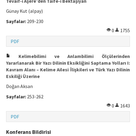
Tevaif-i Aşere’den Taife-i Bektaşiyan
Günay Kut (alpay)
Sayfalar:
209-230
0
1755
PDF
Kelimebilimi ve Anlambilimi Ölçülerinden
Yararlanarak Bir Yazı Dilinin Eksikliğini Saptama Yolları I:
Kavram Alanı – Kelime Ailesi İlişkileri ve Türk Yazı Dilinin
Eskiliği Üzerine
Doğan Aksan
Sayfalar:
253-262
0
1643
PDF
Konferans Bildirisi