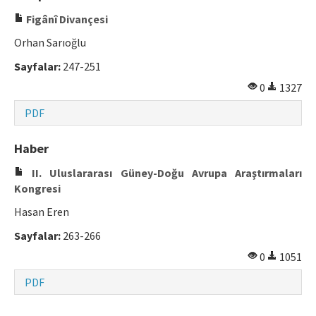
Figânî Divançesi
Orhan Sarıoğlu
Sayfalar:
247-251
0
1327
PDF
Haber
II. Uluslararası Güney-Doğu Avrupa Araştırmaları
Kongresi
Hasan Eren
Sayfalar:
263-266
0
1051
PDF