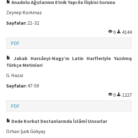
Anadolu Ağızlarının Etnik Yapı ile İlişkisi Sorunu
Makale Gönder
Zeynep Korkmaz
Sayfalar:
21-32
ISSN: 0564-5050 · e-ISSN: 2651-5113
0
4144
PDF
Jakab Harsânyi-Nagy’ın Latin Harfleriyle Yazılmış
Türkçe Metinleri
G. Hazai
Sayfalar:
47-59
0
1227
PDF
Dede Korkut Destanlarında İslâmî Unsurlar
Orhan Şaik Gökyay