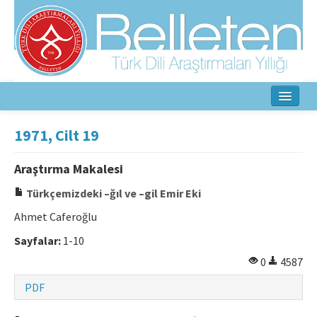
Ana Sayfa
1971, Cilt 19
Hakkında
Araştırma Makalesi
Amaç ve Kapsam
Türkçemizdeki –ğıl ve –gil Emir Eki
Yayın Kurulu
Ahmet Caferoğlu
Sayfalar:
1-10
Yazarlar İçin
0
4587
Etik İlkeler
PDF
İletişim